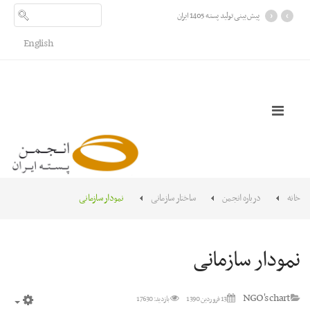
›
‹
پیش بینی تولید پسته 1405 ایران
English
خانه
درباره انجمن
ساختار سازمانی
نمودار سازمانی
نمودار سازمانی
NGO's chart
13 فروردين 1390
بازدید: 17630