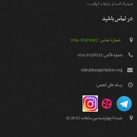
هیومیک اسید از تبلیغات تا واقعیت
در تماس باشید
شماره تماس: 32474167-034
شماره فاكس: 32478553-034
info@iranpistachio.org
رسانه های انجمن:
شنبه تا چهارشنبه بین ساعات 7 تا 15:30