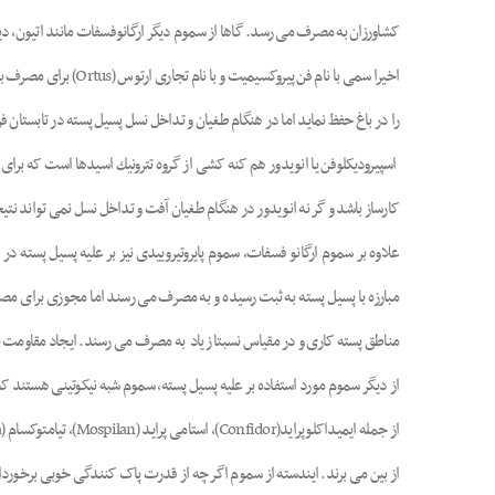
کشاورزان به مصرف می رسد. گاها از سموم دیگر ارگانوفسفات مانند اتیون، دی
اخیرا سمی با نام ف
را در باغ حفظ نماید اما در هنگام طغیان و تداخل نسل پسیل پسته در تابستان
اسپیرودیکلوفن یا انویدور هم کنه کشی از گروه تترونیك اسیدها است که برای 
کارساز باشد و گر نه انویدور در هنگام طغیان آفت و تداخل نسل نمی تواند نتیج
علاوه بر سموم ارگانو فسفات، سموم پایروتیروییدی نیز بر علیه پسیل پسته در
مبارزه با پسیل پسته به ثبت رسیده و به مصرف می رسند اما مجوزی برای مص
مناطق پسته کاری و در مقیاس نسبتا زیاد به مصرف می رسند. ایجاد مقاومت ب
از دیگر سموم مورد استفاده بر علیه پسیل پسته، سموم شبه نیکوتینی هستند ک
از بین می برند. ایندسته از سموم اگر چه از قدرت پاک کنندگی خوبی برخوردار