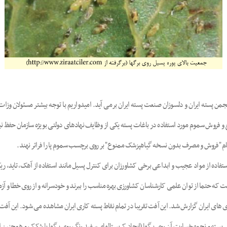
ن پسته ایران و دلسوزان صنعت پسته ایران برمی آید. امیدواریم با توجه بیشتر مسئولان وزا
یع و فروش سموم مورد استفاده در باغات پسته یکی از وظایف نهادهای دولتی بویژه سازمان حفظ نبا
یام "فروش و مصرف بدون نسخه گیاهپزشک ممنوع" بر روی برچسب سموم پا را فراتر نهند.
اده از مواد عجیب و ابداعی برخی کشاورزان برای کنترل پسیل مانند استفاده از آهک، تاید، ریک
ست که حتما از توان علمی کارشناسان کشاورزی بهره مناسب را ببرند و خودسرانه و از روی خطا و آز
ادی و برای اولین بار از پسته کاری های ایران گزارش شد. این آفت تقریبا در تمام نقاط پسته کاری ایران مشاهده می 
 و نحوه خسارت آن روی برگها (ایجاد کریستالهای سفید رنگ روی برگها یا شکرک و همچنین ایجا