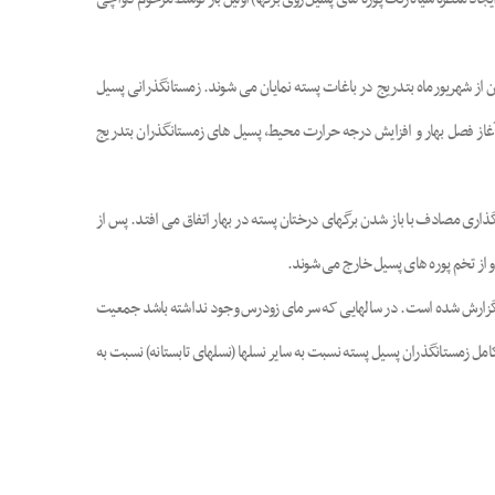
ن از شهریورماه بتدریج در باغات پسته نمایان می شوند. زمستانگذرانی پسیل
غاز فصل بهار و افزایش درجه حرارت محیط، پسیل های زمستانگذران بتدریج
گذاری مصادف با باز شدن برگهای درختان پسته در بهار اتفاق می افتد. پس از
ول دوران پورگی در هر نسل پسیل پسته 23 تا 27 روز گزارش شده است. در مناطق مختلف، تعداد نسلهای پسیل پسته تا 6 نسل در سال گزارش شده است. در سالهایی که سرمای زودرس وجود نداشته باشد جمعیت
مل زمستانگذران پسیل پسته نسبت به سایر نسلها (نسلهای تابستانه) نسبت به