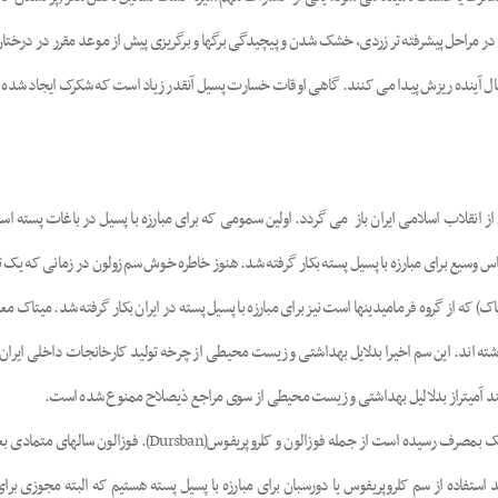
 مراحل پیشرفته تر زردی، خشک شدن و پیچیدگی برگها و برگریزی پیش از موعد مقرر در درختان
 آینده ریزش پیدا می کنند. گاهی اوقات خسارت پسیل آنقدر زیاد است که شکرک ایجاد شده علا
 وسیع برای مبارزه با پسیل پسته بکار گرفته شد. هنوز خاطره خوش سم زولون در زمانی که یک تا 
که از گروه فرمامیدینها است نیز برای مبارزه با پسیل پسته در ایران بکار گرفته شد. میتاک معرو
 اند. این سم اخیرا بدلایل بهداشتی و زیست محیطی از چرخه تولید کارخانجات داخلی ایران 
نند آمیتراز بدلالیل بهداشتی و زیست محیطی از سوی مراجع ذیصلاح ممنوع شده است.
در سالیان اخیر نیز سموم ارگانوفسفات نسبتا متعددی برای مبارزه 
استفاده از سم کلروپریفوس یا دورسبان برای مبارزه با پسیل پسته هستیم که البته مجوزی