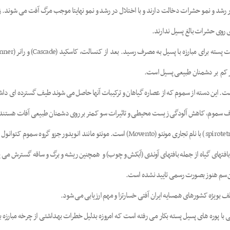
رد استفاده، سموم تنظیم کننده رشد (IGR) هستند که در رشد و نمو حشرات دخالت دارند و با اختلال در رشد و نمو نهایتا مو
ری روی حشرات بالغ پسیل ندارند.
ثر کم بر دشمنان طبیعی پسیل است.
است. این دسته از سموم که از عصاره گیاهان و ترکیبات آنها حاصل می شوند طیف گسترده ای داشت
صرف سموم، کاهش آلودگی زیست محیطی و تاثیرات سو کمتر بر روی دشمنان طبیعی آفات هستند
افتهای گیاه از جمله بافتهای آوندی (آبکش و چوب) و همچنین ریشه و برگ و ساقه گسترش می یا
ن سم هنوز بصورت رسمی تایید نشده است.
ف بویژه کشورهای همسایه ایران آفتی خسارتزا و مهم ارزیابی می شود.
سم دیمتوات(dimethoate) برای مبارزه اختصاصی با پوره های پسیل پسته بکار می رفته است که امروزه بدلیل خطرات به