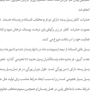
انجام شد.
حشرات کامل پسیل پسته دارای دو فرم مختلف تابستانه و زمستانه هستند. فرم 
بصورت حشرات کامل در زیر برگهای پای درخت، پوستک درختان میوه و لابلای
فعالیت خود را در باغات شروع می کنند.
پسیل های تابستانه از نیمه اردیبهشت ماه در باغها پدیدار شده و تا مهرماه 
جفت گیری، هر حشره ماده زمستانگذران پسیل حدود 50 تخم می گذارد. تخم ها پس از 3 تا 4 روز در نسل اول (پسیل های زمستانگذران) و 2 تا 3 روز در نسلهای بعدی تفریخ شده و از تخم پوره های پسیل خارج می شوند.
پسیل بسیار هجومی است زیرا به سبب ایجاد شرایط مناسب برای تولید مثل جمعی
شرایط سخت (دماهای پایین در فصل زمستان) و همچنین سموم مختلف مقاوم تر