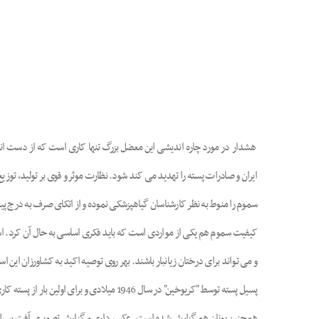
هشدار در مورد چاره اندیشی این معضل بزرگ تنها کاری است که از دست انجم
ایران و صادرات پسته را تهدید می کند شود. نظارت موثر و قوی بر تولید، توز
سموم را منوط به نظر کارشناسان گیاهپزشکی نموده و از اتکای صرف به درج پ
کیفیت سموم هم یکی از مواردی است که باید فکری اساسی به حال آن کرد. استف
و می تواند برای درختان زیانبار باشند. بهر روی توصیه اکید به کشاورزان این ا
پسیل پسته توسط "کریوخین" در سال 1946 میل
همچنین یونان هم گزارش شده است. عکسبرداری و گزارش تصویری آفت پسیل پسته