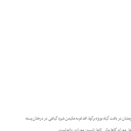
شان در بافت گیاه بویژه برگها، اقدام به مکیدن شیره گیاهی در درختان پسته
 مغز) و گاها پوکی کامل (نبستن مغز) در دانه است.