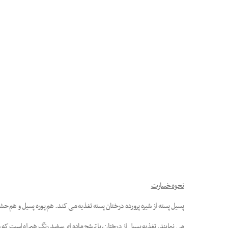
نحوه خسارت
پسیل پسته از شیره پرورده درختان پسته تغذیه می کند. هم پوره پسیل و هم حش
می نمایند. تغذیه پسیل از درختان، با ترشح ماده ای سفید رنگ همراه است ک