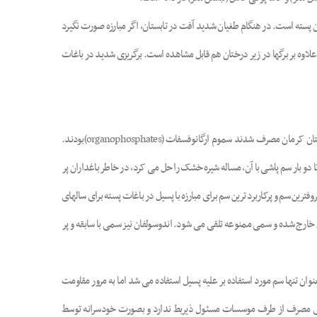
 پسته است. در هنگام طغیان شدید آفت در تابستان، اگر مبارزه صورت نگیرد
وه بر برگها در زیر درختان هم قابل مشاهده است. برگریزی شدید در باغات
سابقه مبارزه شیمیایی بر علیه پسیل پسته در باغات پسته استان کرمان به قبل از انقلاب اسلامی ایران باز می گردد. اولین سمومی که برای مبارزه با پسیل در باغات پسته استان کرمان مصرف شدند سموم ارگانوفسفات (organophosphates)بودند.
دو بار سم پاشی با آن، مساله شیره خشک را حل می کرد، در خاطر باغداران پر
فترین سم و پرکاربرد ترین سم برای مبارزه با پسیل در باغات پسته برای سالهای
خارج شده و سمی ممنوعه تلقی می شود. اندوسولفان نیز سمی با سابقه و پر
با شیره خشک بمصرف رسیده است از جمله فوزالون و کلروپریفوس(Dursban). فوزالون سالهای متمادی بعنوان تنها سم مورد استفاده بر علیه پسیل استفاده می شد اما به مرور مقاومت
 برای مصرف از طرف موسسات مسئول ذیربط ندارد و بصورت خودسرانه توسط