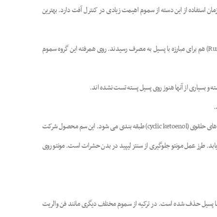
جب مرگ آفت می شوند. زمان استفاده از این دسته از سموم اهیمت زیادی در کنترل آفت دارد. بهترین
هگزافلومورون یا Consult اولین سم این گروه بود که به مقیاس وسیع در باغات پسته برای مبارزه با پسیل به مصرف رسید. بعد از کنسالت، کاسکید (Cascade) و رانر (Runner) هم برای مبارزه با پسیل به مصرف رسیدند. روی همرفته این گروه سموم
ه و بسیاری از آنها هنوز روی پسیل پسته تست نشده اند.
.
جدیدترین سم آزمایش شده بر علیه پسیل پسته در ایران اسپیروتترامات (spirotetramat ) با نام تجاری مونتو (Movento) است. مونتو مانند انویدور جزو گروه سموم کتوانول های حلقوی (cyclic ketoenol) طبقه بندی می شود. این سم محصول شرکت
بد. طرز عمل مونتو جلوگیری از سنتز لیپید در بدن حشرات است. مونتو روی
داشتی از چرخه مبارزه با پسیل حذف شده است. در ترکیه از سموم مختلف دیگری مانند فن والریت