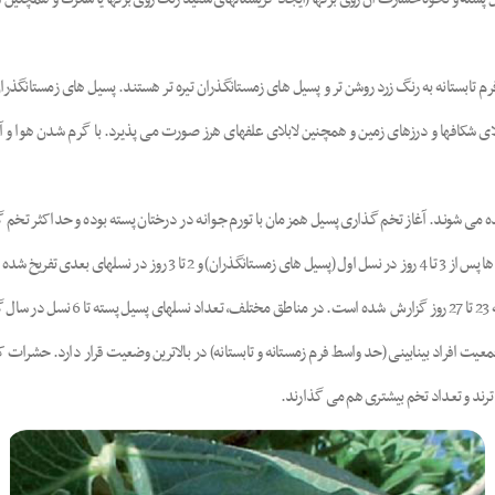
تابستانه به رنگ زرد روشن تر و پسیل های زمستانگذران تیره تر هستند. پسیل های زمستانگذرا
 شکافها و درزهای زمین و همچنین لابلای علفهای هرز صورت می پذیرد. با گرم شدن هوا و آ
دیده می شوند. آغاز تخم گذاری پسیل همزمان با تورم جوانه در درختان پسته بوده و حداکثر تخم 
پسیل پسته دارای 5 سن پورگی است. ط
ت افراد بینابینی (حد واسط فرم زمستانه و تابستانه) در بالاترین وضعیت قرار دارد. حشرات کا
ند و تعداد تخم بیشتری هم می گذارند.