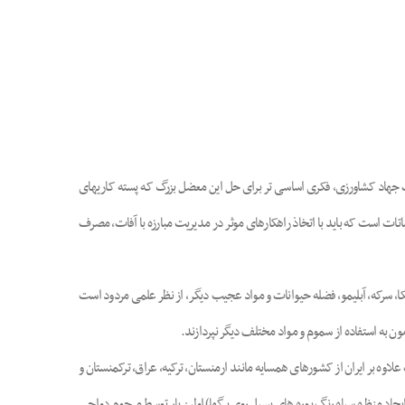
ت جهاد کشاورزی، فکری اساسی تر برای حل این معضل بزرگ که پسته کاریهای
تات است که باید با اتخاذ راهکارهای موثر در مدیریت مبارزه با آفات، مصرف
ا، سرکه، آبلیمو، فضله حیوانات و مواد عجیب دیگر، از نظر علمی مردود است
مون به استفاده از سموم و مواد مختلف دیگر نپردازند.
شود. این آفت علاوه بر ایران از کشورهای همسایه مانند ارمنستان، ترکیه، عراق، ترکمنستان و
د منظره سیاه رنگ پوره های پسیل روی برگها) اولین بار توسط مرحوم دواچی