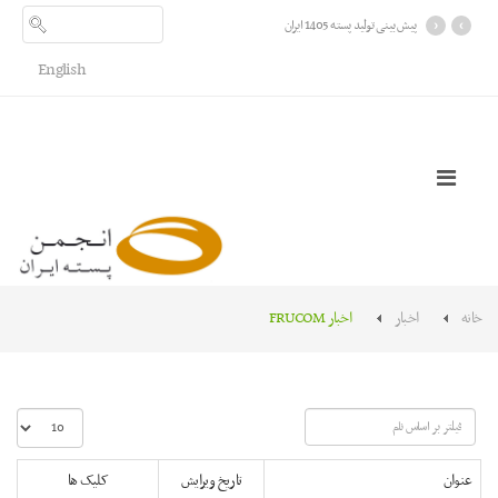
›
‹
پیش بینی تولید پسته 1405 ایران
English
خانه
اخبار
اخبار FRUCOM
فیلتر
نمایش
بر
#
اساس
عنوان
تاریخ ویرایش
کلیک ها
نام