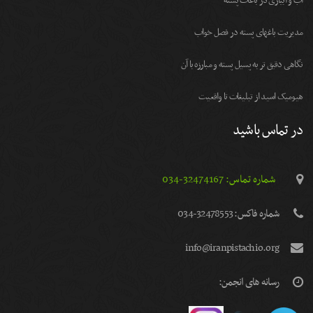
آب و آبیاری در باغات پسته
مديريت باغهای پسته در فصل خواب
نگاهی دقیق تر به پسیل پسته و مبارزه با آن
هیومیک اسید از تبلیغات تا واقعیت
در تماس باشید
شماره تماس: 32474167-034
شماره فاكس: 32478553-034
info@iranpistachio.org
رسانه های انجمن: