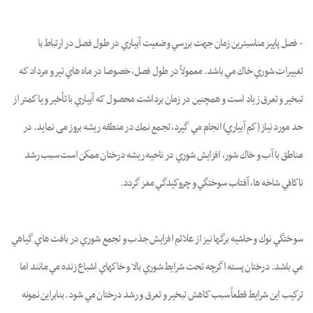
- فصل پاييز مناسبترين زمان جهت بررسي وضعيت آبياري در طول فصل در ارتباط با
تغييرات شوري خاك مي باشد. معمولاً در طول فصل، خصوصا در ماه هاي تير و مرداد كه
تبخير و تعرق زياد است و همچنین در زمان برداشت محصول که آبياري با تأخير و يا كمتر از
حد مورد نياز (كم آبياري) انجام مي گيرد، تجمع نمك در منطقه ريشه بروز می نماید. در
مناطق با آب و خاك شور، افزايش شوري در ناحيه ريشه درختان ممكن است سبب رشد
ناكافي شاخه ها، آفتاب سوختگي و چروكيدگي مغز گردد.
سوختگي نوك و حاشيه برگها نيز از علائم افزايش جذب و تجمع شوري در بافت هاي گياهي
مي باشد. درختان پسته اگرچه تحت شرايط شوري بالا و خاكهاي اشباع زنده مي مانند اما
تركيب اين شرايط قطعاً سبب كاهش تبخير و تعرق و رشد درختان مي شود. بنابراين نمونه