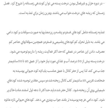
- در دوره خزان و غيرفعال بودن درخت پسته مي توان كوددهي زمستانه را شروع كرد. فصل
زمستان كه ريشه هاي درخت خواب مي باشند بهترين زمان براي تغذيه است.
تغذيه زمستانه شامل كودهاي فسفره و پتاسه و ريزمغذيها به صورت سولفات و كود دامي
مي باشد. به دليل تحرك كم كودهاي پتاسيمي و فسفره و همچنين سولفاتهاي عناصر كم
مصرف، دادن اين عناصر در عمقي كه حداكثر فعاليت ريشه را داريم توصيه مي شود.
درخت پسته بيش از 80 درصد آب و غذاي مورد نياز خود را از عمق 40 تا 80 سانتيمتر
جذب مي كند لذا پس از حفر كانال با عمق مناسب، يك لايه كود حيواني پوسيده به
ضخامت تقريبي 10 سانتيمتر كف كانال ريخته شده و سپس مقادير توصيه شده كودهاي
شيميايي روي آن ريخته شود. كانال حفر شده بايد حداكثر تا دهه اول اسفند ماه با خاك پر
شود. كود دامي هر چه پوسيده تر باشد جواب بهتري مي دهد. كودهاي حيواني تازه علاوه