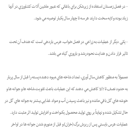
- در فصل زمستان استفاده از زيرشكن براي باغاتي كه عبور ماشين آلات كشاورزي در آنها
زياد بوده و لايه سخت دارند هر سه تا چهار سال يكبار توصيه مي شود.
- یکی دیگر از عملیات به زراعي در فصل خواب، هرس باردهي است که هدف آن تحت
تاثير قرار دادن و هدايت نحوه رشد و باروري گياه مي باشد.
معمولاً به منظور كاهش سال آوري، تعداد شاخه هاي ميوه دهنده پسته را قبل از سال پربار
به حدود نصف تا 3/2 كاهش مي دهند كه اين عمليات باعث تقويت شاخه ها و جوانه ها و
خوشه هاي گل باقي مانده و نيز باعث رسيدن آب و مواد غذايي بيشتر به جوانه هاي گل در
حال تشكيل شده و نهايتاً بر روي توليد محصول يكنواخت و افزايش توليد اثر مثبت دارد.
عمليات هرس بايستي پس از ريزش برگ (خزان) و قبل از متورم شدن جوانه ها در اواخر