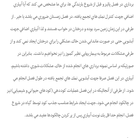
برداري در فصل پائيز و قبل از شروع بارندگي ها، براي ما مشخص مي كند كه آيا آبياري
اضافي جهت كنترل نمك هاي تجمع يافته، در فصل زمستان ضروري مي باشد يا خير. از
طرفي در اين زمان زمين سرد بوده و درختان در خواب هستند و لذا آبياري اضافي جهت
آبشويي حتی در صورت ماندابي شدن خاك، مشكلي را براي درختان ايجاد نمي كند و از
طرفي مشكلات مربوط به بيماريهايي نظير گموز را نيز نخواهيم داشت. بنابراین در
صورتيكه بر اساس نمونه برداري هاي انجام شده از خاك، مشكلات شوري داشته باشيم،
آبياري در اين فصل صرفا جهت آبشويي نمك هاي تجمع يافته در طول فصل انجام مي
شود. از طرفی از آنجائيكه در اين فصل عمليات كوددهي (كودهاي حيواني و شيميايي) نيز
در چالكود انجام مي شود، جهت ايجاد شرايط مناسب جذب كود توسط گياه در شروع
فصل، انجام حداقل يك نوبت آبياري پس از پر كردن چالكودها مفيد مي باشد.