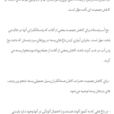
كاهش جمعيت اين آفت مؤثر است.
- يخ آب زمستانه براي كاهش جمعيت بعضي از آفات كه زمستانگذراني آنها در خاك مي
باشد، موثر است. بنابراين آبياري كردن باغ هاي پسته در روزهاي سرد زمستان كه باعث يخ
زدن آب در شب گردد باعث كاهش بعضي از آفات از جمله پروانه پوستخوار پسته مي
گردد.
- براي كاهش جمعيت حشرات كامل زمستانگذران پسيل معمولي پسته، شخم بين رديف
هاي درختان پسته توصيه مي شود.
- در باغ هايي كه به گموز آلوده هستند و يا احتمال آلودگي در آنها وجود دارد بایستی