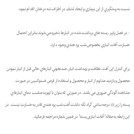
نسبت به پيشگيري از اين بيماري و ايجاد تشتك در اطراف تنه درختان اقدام نمود.
- در فصل پاییز، پسته هاي برداشت شده در انبارها ذخيره مي شوند بنابراين احتمال
خسارت آفات انباري بخصوص شب پره هندي وجود دارد.
براي كنترل اين آفت، نظافت و بهداشت انبار، ضدعفوني انبارهاي خالي قبل از انبار نمودن
محصول و بازديد مداوم از انبار و محصول و استفاده از قرص فستوكسين در صورت
مشاهده آلودگي ضروری می باشد. در صورتي كه بتوان با تهويه مناسب دماي انبارهاي
پسته را زير 13 درجه سانتي گراد نگه داشت آفت شب پره هندي قادر به خسارت نيست. در
این رابطه به مقاله" آفات انباری پسته" در همین شماره مراجعه فرمائید.