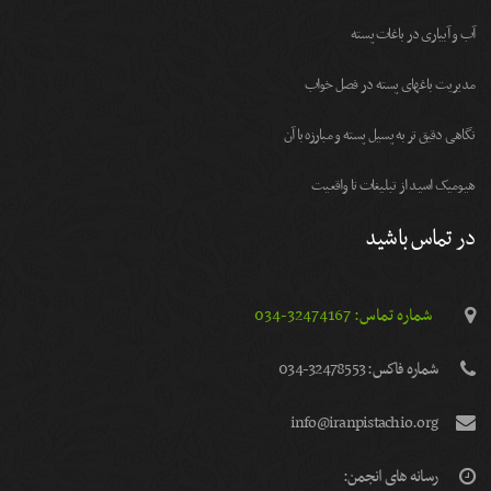
آب و آبیاری در باغات پسته
مديريت باغهای پسته در فصل خواب
نگاهی دقیق تر به پسیل پسته و مبارزه با آن
هیومیک اسید از تبلیغات تا واقعیت
در تماس باشید
شماره تماس: 32474167-034
شماره فاكس: 32478553-034
info@iranpistachio.org
رسانه های انجمن: