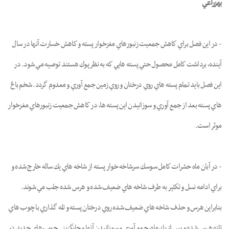
بهزراعي
- در اين فصل براي كاهش جمعيت زنبورهاي مغزخوار پسته و كاهش خسارت آنها در سال
آينده، برداشت كامل محصول حتي پسته هايي كه به نظر پوك هستند توصيه مي شود. در
اين فصل بايد تمام پسته هاي روي درختان و روي زمين جمع آوري و معدوم گردد. شخم باغ
هاي پسته بعد از جمع آوري و سوزانيدن این پسته ها، در كاهش جمعيت زنبورهاي مغزخوار
موثر است.
- در آبان ماه حشرات كامل سوسك سرشاخه خوار پسته از شاخه هاي يك ساله خارج شده و
براي ادامه نسل و تكثير به طرف شاخه هاي ضعيف شده و هرس شده جلب مي شوند.
بنابراين هرس و حذف شاخه هاي ضعيف شده روي درختان پسته و تله گذاري با چوب هاي
تازه هرس شده و پس از يك ماه، جمع آوري و سوزانيدن آنها و جايگزيني چوب هاي جديد در