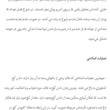
جاري. البته اين محلول پاشي ها بر روي انس و پوكي موثر هستند. در شروع فصل جوانه ها
زودتر از ريشه درخت فعال شده و شروع به رشد مي كنند. در صورت عدم تغذيه مناسب
تعدادي از جوانه ها باز نشده و يا در صورت باز شدن تنها تعداد اندكي دانه روي هر خوشه
تشكيل مي شود.
عملیات اصلاحی
- مهمترين عمليات اصلاحي كه خاك برخي از باغهاي پسته به آن نياز دارند دادن گچ
كشاورزي به باغ مي باشد. بهترين زمان دادن گچ به خاك، دوره خواب و يا فعاليت كم ريشه
ها است كه امكان آبياري سنگين بعد از دادن گچ وجود دارد. مقدار گچ مورد نياز يك هكتار
باغ بايد با مشاوره كارشناس مربوطه صورت گيرد. در این رابطه به مقاله "افزودن گچ در