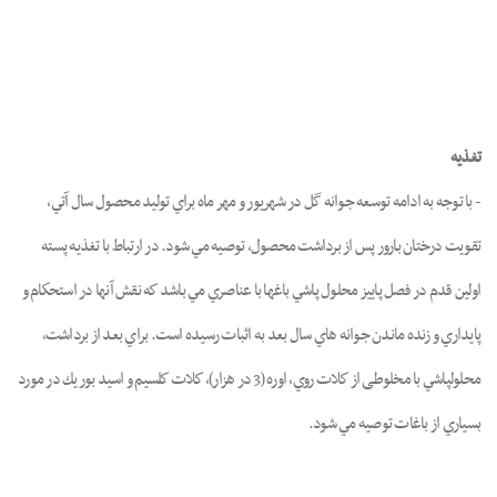
mpty
تغذيه
- با توجه به ادامه توسعه جوانه گل در شهريور و مهر ماه براي توليد محصول سال آتي،
تقويت درختان بارور پس از برداشت محصول، توصيه مي شود. در ارتباط با تغذيه پسته
اولين قدم در فصل پاييز محلول پاشي باغها با عناصري مي باشد كه نقش آنها در استحكام و
پايداري و زنده ماندن جوانه هاي سال بعد به اثبات رسيده است. براي بعد از برداشت،
محلولپاشي با مخلوطی از كلات روي، اوره (3 در هزار)، كلات كلسيم و اسيد بوريك در مورد
بسياري از باغات توصيه مي شود.