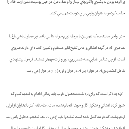
بر آلوده بودن به يكسري باكتريهاي بيماريزا و علف هرز، در حين پوسيده شدن ازت خاك را
جذب كرده و به عنوان رقيبي براي درخت عمل مي كنند.
- در اواخر اسفند ماه كه همزمان با مرحله تورم جوانه ها مي باشد نیز محلول پاشي باغ با
عناصري كه در گرده افشاني و عمل تلقيح تاثير مستقيم و تعيين كننده اي دارند ضروري
است. از بين عناصر غذايي، سه عنصر روي، بور و ازت مهمتر هستند. فرمول پيشنهادي
شامل كلات روي (2 در هزار)، بور (2 در هزار) و اوره ( 3-5 در هزار ) مي باشد.
- لازم به ذکر است که براي برداشت محصول خوب بايد زماني اقدام به تغذیه كنيم كه
هنوز گرده افشاني و تشكيل گل و خوشه انجام نشده است. متاسفانه اكثر باغداران از اوايل
ارديبهشت كه خوشه كامل شده است تغذيه را شروع مي نمايند. تغذيه و محلول پاشي بعد
از باز شدن و تشكيل خوشه بيشتر بر محصول سال آينده تاثير گذار است تا محصول سال