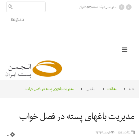
›
‹
پیش بینی تولید پسته 1405 ایران
English
خانه
مقالات
باغبانی
مديريت باغهای پسته در فصل خواب
مديريت باغهای پسته در فصل خواب
21 آذر 1391
بازدید: 79797