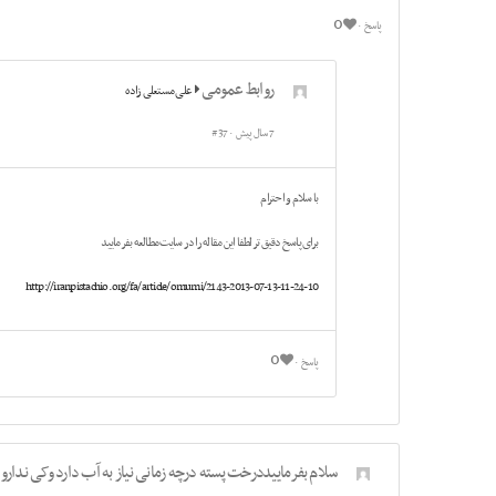
0
پاسخ
روابط عمومی
علی مستعلی زاده
7 سال پیش
#37
با سلام و احترام
برای پاسخ دقیق تر لطفا این مقاله را در سایت مطالعه بفرمایید
http://iranpistachio.org/fa/article/omumi/2143-2013-07-13-11-24-10
0
پاسخ
سلام بفرماییددرخت پسته درچه زمانی نیاز به آب دارد وکی ندارو