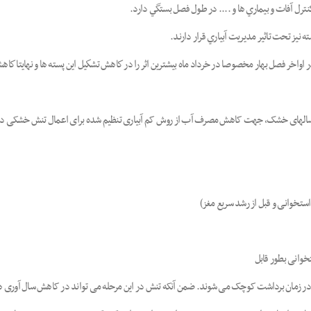
 نيز تحت تاثير مديريت آبياري قرار دارند.
واخر فصل بهار مخصوصا در خرداد ماه بيشترين اثر را در كاهش تشكيل اين پسته ها و نهايتا كاهش 
در سالهای خشک، جهت کاهش مصرف آب از روش کم آبیاری تنظیم شده برای اعمال تنش خشکی در ط
خوانی بطور قابل
تا 50 درصد کاهش می یابد و میوه ها در زمان برداشت کوچک می شوند. ضمن آنکه تنش در این مرحله می تواند در کاهش