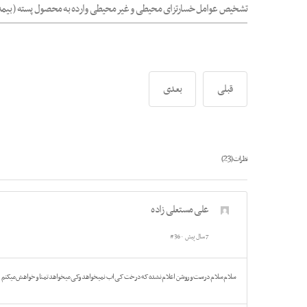
تشخیص عوامل خسارتزای محیطی و غیر محیطی وارده به محصول پسته ( بیمه و ج
قبلی
بعدی
23
نظرات (
)
علی مستعلی زاده
7 سال پیش
#36
سلام سلام درست وروشن اعلام نشده که درخت کی اب نمیخواهد وکی میخواهد تمنا وخواهش میکنم ازطری