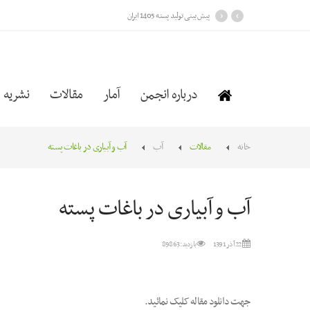
›
‹
پیش بینی تولید پسته 1405 ایران
درباره انجمن
آمار
مقالات
نشریه
خانه
مقالات
آب
آب و آبیاری در باغات پسته
آب و آبیاری در باغات پسته
22 آذر 1391
بازدید: 89863
جهت دانلود مقاله کلیک نمائید.