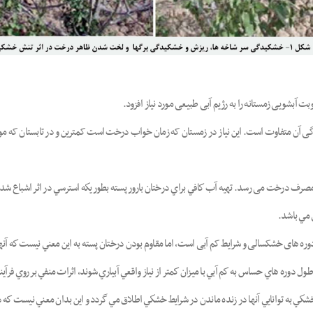
 آبشویی زمستانه را به رژیم آبی طبیعی مورد نیاز افزود.
ی آن متفاوت است. این نیاز در زمستان که زمان خواب درخت است کمترین و در تابستان که مو
) به مصرف درخت می رسد. تهيه آب كافي براي درختان بارور پسته بطوريكه استرسي در اثر اشباع ش
 مي باشد.
 دوره های خشکسالی و شرایط کم آبی است، اما مقاوم بودن درختان پسته به اين معني نيست كه آن
 دوره هاي حساس به كم آبي با ميزان كمتر از نياز واقعي آبياري شوند، اثرات منفي بر روي فرآي
كي به توانايي آنها در زنده ماندن در شرايط خشكي اطلاق مي گردد و اين بدان معني نيست كه 