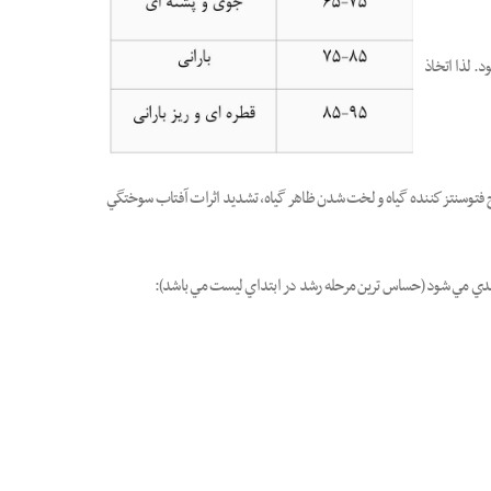
. لذا اتخاذ
وسنتز كننده گياه و لخت شدن ظاهر گياه، تشديد اثرات آفتاب سوختگي
بندي مي شود (حساس ترين مرحله رشد در ابتداي ليست مي باشد):