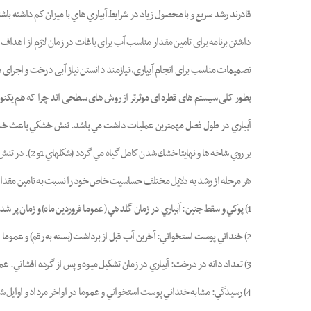
قادرند رشد سريع و با محصول زياد در شرايط آبياري هاي با ميزان كم داشته باش
داشتن برنامه برای تامین مقدار مناسب آب برای باغات در زمان لازم از اهد
تصمیمات مناسب برای انجام آبیاری، نیازمند دانستن نیاز آبی درخت و اجرای
بطور کلی سیستم های قطره ای موثرتر از روش های سطحی اند چرا که هم یکنواخ
آبياري در طول فصل مهمترين عمليات داشت مي باشد. تنش خشكي باعث خشكي
بر روي شاخه ها و نهايتا خشك شدن كامل گياه مي گردد (شكلهاي 1و 2). در تنش هاي شديد و طولاني مدت پوست درخت ترك برداشته و به راحتي از تنه آن جدا مي گردد.
هر مرحله از رشد به دلايل مختلف حساسيت خاص خود را نسبت به تامين مقدا
1) پوكي و سقط جنين: آبياري در زمان گلدهي (عموما فروردين ماه) و زمان پر شدن مغز (عموما تيرماه).
2) خنداني پوست استخواني: آخرين آب قبل از برداشت (بسته به رقم) و عموما اوايل شهريور ماه.
3) تعداد دانه در درخت: آبياري در زمان تشكيل ميوه و پس از گرده افشاني. عموما اواخر فروردين ماه.
4) رسيدگي: مشابه خنداني پوست استخواني و عموما در اواخر مرداد و اوايل شهريور ماه.