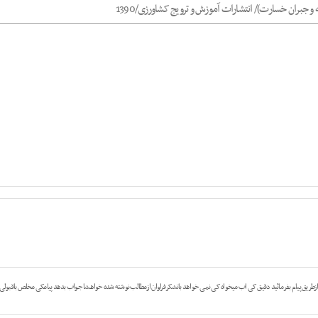
بران خسارت)/ انتشارات آموزش و ترویج کشاورزی/1390
ق پیام بفرمائید دقیق کی اب میخواه کی نمی خواهد باتشکر فراوان ازمطالب نوشته شده خواهشا جواب بدهد پیامکی مخلص باقبولی 