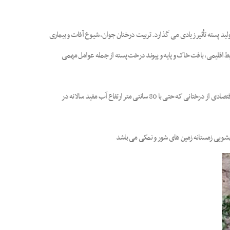
ی طولانی (حداقل 50 ساله) داشته باشند. مقدار، تناوب و شیوه آبیاری بر تولید پسته تأثیر زیادی می گذارد. تربیت درختان جوان، شیوع آفات و بیماری
ط اقلیمی، بافت خاک و پایه و پیوند درخت پسته از جمله عوامل مهمی
درخت پسته جهت رشد و تولید مناسب به حدود 100 سانتی متر ارتفاع آب آبیاری در طول فصل رشد (به مدت 8 ماه از اسفند تا مهر) نیاز دارد. این در حالی است که برداشت اقتصادی از درختانی که حتی با 80 سانتی متر ارتفاع آب مفید سالانه در