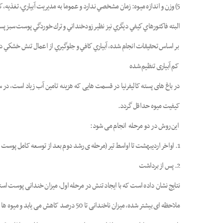
5) وزن و اندازه ميوه: زمان مشخصي ندارد و عموما به مديريت آبياري، تغذيه، كنترل آفات و بيماري ها و .... در طول فصل بستگي دارد.
البته فاكتورهاي كيفي ديگري نيز نظير زودخنداني و ترك خوردگي پوست سبز پسته
بر اساس تحقيقات انجام شده، آبياري كافي و جلوگيري از اعمال تنش خشكي در ا
کم آبیاری تنظیم شده
در باغ های پسته کالیفرنیا در قسمت هایی که هزینه تامین آب زیاد است، 
کیفیت میوه حداقل گردد.
این روش در دو مرحله انجام می شود:
1. اواخر اردیبهشت تا اواسط تیر (مرحله ی رشد دوم بعد از توسعه کامل پوست استخوانی و قبل از رشد سریع مغز)
2. پس از برداشت
نتایج نشان داده است که با ایجاد تنش در مرحله اول، میزان خندانی پوست است
ملاحظه ای بیشتر شده، میزان ناخندانی 