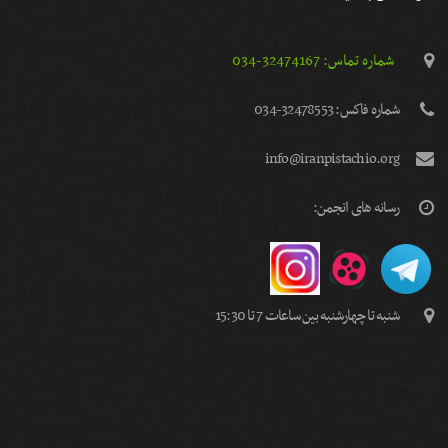
شماره تماس: 32474167-034
شماره فاكس: 32478553-034
info@iranpistachio.org
رسانه های انجمن:
شنبه تا چهارشنبه بین ساعات 7 تا 15:30