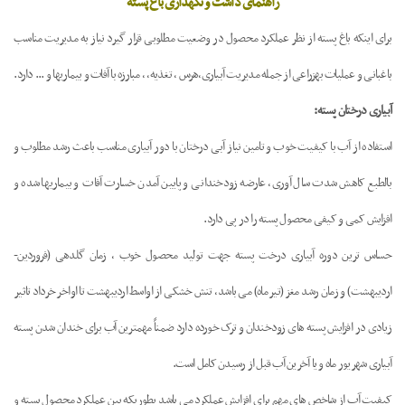
راهنمای داشت و نگهداری باغ پسته
برای اینکه باغ پسته از نظر عملکرد محصول در وضعیت مطلوبی قرار گیرد نیاز به مدیریت مناسب
باغبانی و عملیات بهزراعی از جمله مدیریت آبیاری،هرس ، تغذیه، ، مبارزه با آفات و بیماریها و ... دارد.
آبیاری درختان پسته:
استفاده از آب با کیفیت خوب و تامین نیاز آبی درختان با دور آبیاری مناسب باعث رشد مطلوب و
بالطبع کاهش شدت سال آوری، عارضه زودخندانی و پایین آمدن خسارت آفات و بیماریها شده و
افزایش کمی و کیفی محصول پسته را در پی دارد.
حساس ترین دوره آبیاری درخت پسته جهت تولید محصول خوب ، زمان گلدهی (فروردین-
اردیبهشت) و زمان رشد مغز (تیر ماه) می باشد، تنش خشکی از اواسط اردیبهشت تا اواخر خرداد تاثیر
زیادی در افزایش پسته های زودخندان و ترک خورده دارد ضمناً مهمترین آب برای خندان شدن پسته
آبیاری شهریور ماه و یا آخرین آب قبل از رسیدن کامل است.
کیفیت آب از شاخص های مهم برای افزایش عملکرد می باشد بطوریکه بین عملکرد محصول پسته و