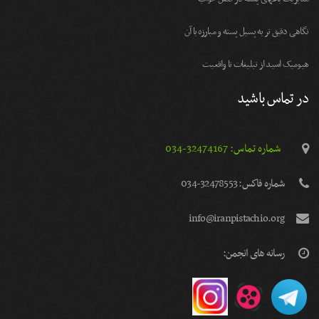
نگاهی دقیق تر به پسیل پسته و مبارزه با آن
هیومیک اسید از تبلیغات تا واقعیت
در تماس باشید
شماره تماس: 32474167-034
شماره فاكس: 32478553-034
info@iranpistachio.org
رسانه های انجمن: