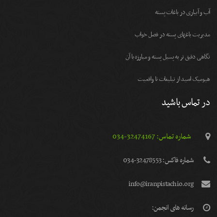
آب و آبیاری در باغات پسته
مديريت باغهای پسته در فصل خواب
نگاهی دقیق تر به پسیل پسته و مبارزه با آن
هیومیک اسید از تبلیغات تا واقعیت
در تماس باشید
شماره تماس: 32474167-034
شماره فاكس: 32478553-034
info@iranpistachio.org
رسانه های انجمن: