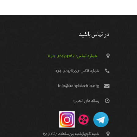
در تماس باشید
شماره تماس: 32474167-034
شماره فاكس: 32478553-034
info@iranpistachio.org
رسانه های انجمن:
شنبه تا چهارشنبه بین ساعات 7 تا 15:30