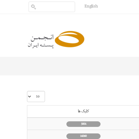
English
نمایش
#
کلیک ها
3801
16260