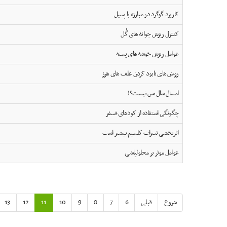
کاربرد گوگرد در مبارزه با پسیل
کنترل ریزش جوانه های گُل
عوامل ریزش خوشه های پسته
روش های نابود کردن علف های هرز
امسال سال سن نیست؟!
چگونگی استفاده از کودهای فسفر
اثربخشی نیترات کلسیم بیشتر است
عوامل موثر بر محلولپاشی
شروع
قبلی
6
7
8
9
10
11
12
13