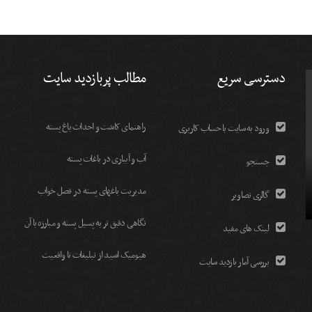
دسترسی سریع
مطالب پربازدید سایت
راهنمای کاشت و احداث باغ پسته
ورود به سایت با حساب کاربری
آب و آبیاری در باغات پسته
جستجو
مديريت باغهای پسته در فصل خواب
گالری تصاویر
نگاهی دقیق تر به پسیل پسته و مبارزه با آن
لینک های مفید
هیومیک اسید از تبلیغات تا واقعیت
بررسی آمار بازدید سایت