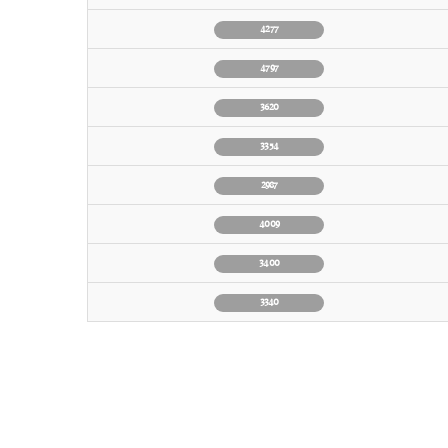
4277
4797
3620
3354
2987
4009
3400
3340