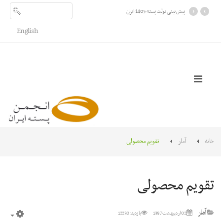
›
‹
پیش بینی تولید پسته 1405 ایران
English
خانه
آمار
تقویم محصولی
تقویم محصولی
آمار
02 ارديبهشت 1397
بازدید: 12230