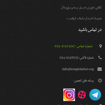
نگاهی دقیق تر به پسیل پسته و مبارزه با آن
هیومیک اسید از تبلیغات تا واقعیت
در تماس باشید
شماره تماس: 32474167-034
شماره فاكس: 32478553-034
info@iranpistachio.org
رسانه های انجمن: