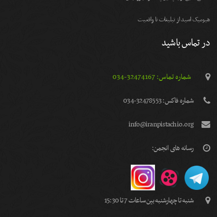
هیومیک اسید از تبلیغات تا واقعیت
در تماس باشید
شماره تماس: 32474167-034
شماره فاكس: 32478553-034
info@iranpistachio.org
رسانه های انجمن:
شنبه تا چهارشنبه بین ساعات 7 تا 15:30