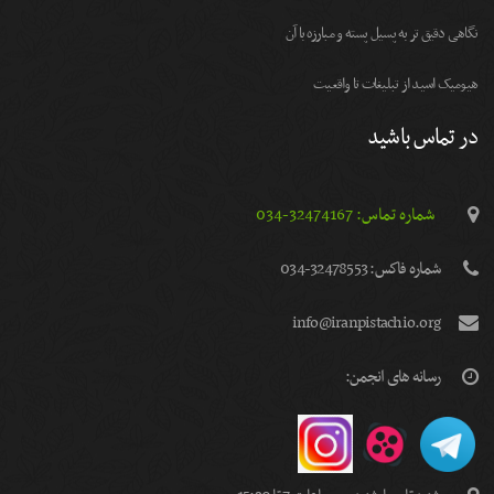
نگاهی دقیق تر به پسیل پسته و مبارزه با آن
هیومیک اسید از تبلیغات تا واقعیت
در تماس باشید
شماره تماس: 32474167-034
شماره فاكس: 32478553-034
info@iranpistachio.org
رسانه های انجمن: