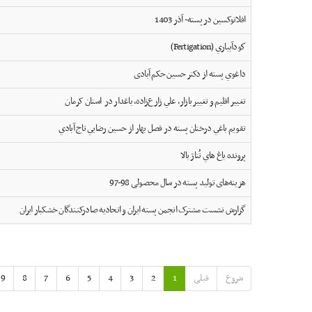
افلاتوکسین در پسته- آذر 1403
كودآبياري (Fertigation)
داغوي پسته از دکتر حسین حکم آبادی
تغيير اقليم و تغيير بازار، علي زارع‌زاده، باغدار در استان کرمان
تقويم باغي درختان پسته در فصل بهار از حسين رضايي تاج آبادي
پرونده باغ هاي تُناژ بالا
هزینه‌های تولید پسته در سال محصولی 98-97
گزارش نشست مشترک انجمن پسته ايران و اتحاديه صادرکنندگان خشکبار ايران
شروع
قبلی
1
2
3
4
5
6
7
8
9