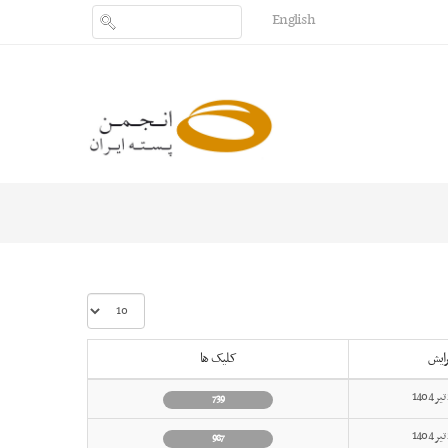
English
نمایش
#
رایش
کلیک ها
739
987