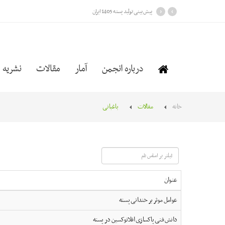
›
‹
پیش بینی تولید پسته 1405 ایران
درباره انجمن
آمار
مقالات
نشریه
خانه
مقالات
باغبانی
فیلتر
بر
اساس
عنوان
نام
عوامل موثر بر خندانی پسته
دانش فنی پاکسازی افلاتوکسین در پسته