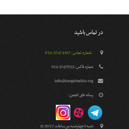
در تماس باشید
شماره تماس: 32474167-034
شماره فاكس: 32478553-034
info@iranpistachio.org
رسانه های انجمن:
شنبه تا چهارشنبه بین ساعات 7 تا 15:30