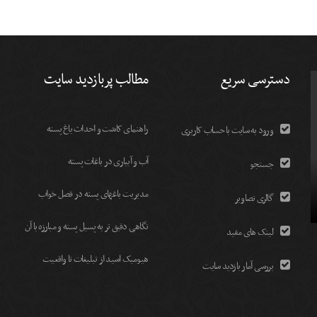
دسترسی سریع
مطالب پربازدید سایت
راهنمای کاشت و احداث باغ پسته
ورود به سایت با حساب کاربری
آب و آبیاری در باغات پسته
جستجو
مديريت باغهای پسته در فصل خواب
گالری تصاویر
نگاهی دقیق تر به پسیل پسته و مبارزه با آن
لینک های مفید
هیومیک اسید از تبلیغات تا واقعیت
بررسی آمار بازدید سایت