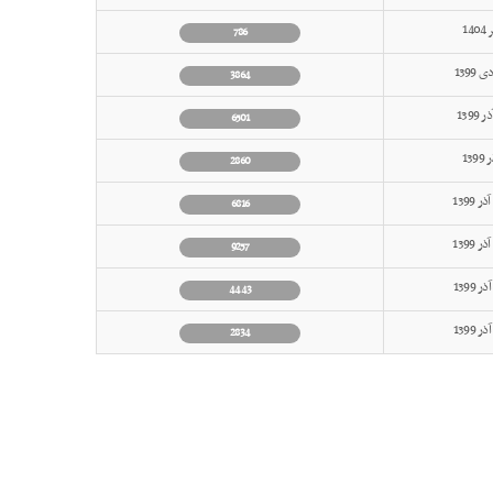
786
3864
6501
2860
6816
9257
4443
2834