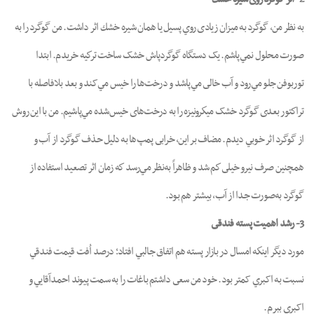
به نظر من، گوگرد به ميزان زيادى روي پسيل يا همان شيره خشك اثر داشت. من گوگرد را به
صورت محلول نمي‌پاشم. يک دستگاه گوگردپاش خشک ساخت تركيه خريدم. ابتدا
توربوفن جلو مي‌رود و آب خالى مي‌پاشد و درخت‌ها را خيس مي‌کند و بعد بلافاصله با
تراكتور بعدى گوگرد خشک ميكرونيزه را به درخت‌هاى خيس‌شده مي‌پاشيم. من با اين روش
از گوگرد اثر خوبي ديدم. مضاف بر اين، خرابى پمپ‌ها به دليل حذف گوگرد از آب و
همچنين صرف نيرو خيلى كم شد و ظاهراً به‌نظر مي‌رسد كه زمان اثر تصعيد استفاده از
گوگرد به‌صورت جدا از آب، بيشتر هم بود.
3- رشد اهميت پسته فندقى
مورد ديگر اينكه امسال در بازار پسته هم اتفاق جالبي افتاد؛ درصد اُفت قيمت فندقي
نسبت به اکبري کمتر بود. خود من سعى داشتم باغات را به سمت پيوند احمدآقايي و
اکبري ببرم.