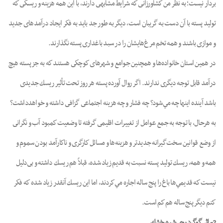
بردار نيست؛ به نظر من كشاورزانى كه شرايط مشابهى دارند، با اين همه هزينه و ريسكى كه
توليد پسته با آن دست به گريبان است، ديگر به طور جد بايد به فكر ايجاد درآمدهاى جديد
و موازى باشند و همه تخم مرغ‌هايشان را در سبد باغدارى پسته نگذارند.
در همين استان خانواده‌ها و همچنين جوامع و شهرهاى كوچكى هستند كه به جز پسته هيچ
درآمد قابل توجه ديگرى ندارند. اگر روال آورده پسته هر روز تحت تأثير ريسك جديدى
باشد آينده اينها چه مي‌شود؟ چه فشار و چه هزينه اجتماعى گزافى داشته و خواهدداشت؟
به هرحال، با توجه به جمع عوامل از تغييرات اقليمى گرفته تا وضعيت كمبود آب و نگرانى
از وضع قوانين سخت‌گيرانه جديدتر و هزينه‌ها و مسائل كارگرى و ناكارآمد بودن سموم و
همه و همه، ريسك توليد پسته نسبت به قديم زياد شده، قبلاً هم ريسك داشته و بى‌دليل
نيست كه قديمي‌ها باغ را پنج ساله اجاره مي‌كردند، اما اين ريسك آنقدر زياد شده كه فكر
كنم ديگر پنج ساله هم كم است.
2- اثر گوگرد روى شيره خشك