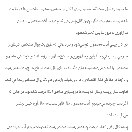
ما حدود 25 سال است كه محصول‌مان را کال مي‌چينيم و به‌همين علت باغ‌ها هر ساله بَر
شده‌بودند؛ به‌عبارت ديگر، چون کال چينى مي‌كنيم درصد اُفت محصول يا همان
سال‌آورى به مرور ساليان کمتر شده‌بود.
در کال چيني اُفت محصول کم مي‌شود و در باغاتي که طبق يک روال مشخص کارشان را
جلو مي‌برند، يعني يک آبيارى و خاك‌ورزى و اصلاح خاك و مبارزه با آفت و کوددهى منظم و
مشخصي را انجام مي‌دهند و به بيان ديگر، طبق يك روال ثابت در باغ خرج و هزينه مي‌شود
و باغ‌ها در مقاطع فشار اقتصادى رها نمى‌شوند، باردهى هم يک روال مشخص پيدا مي‌كند.
تفاوت سال پرپسته وسال كم پسته ما در بسيارى مناطق 18.5درصد شده‌بود، در حالى كه
اگر پسته رسيده مي‌چيديم، اُفت محصول سال ناآور نسبت به سال آور، خيلى بيشتر
مي‌بايست باشد.
پسته کال وقتي که از درخت چيده مي‌شود باعث مي‌شود که درخت زودتر آزاد شود؛ مثل