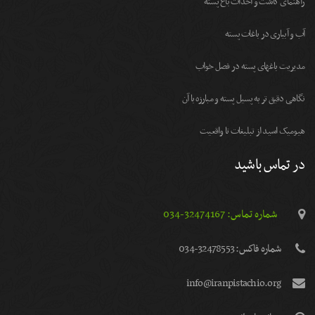
راهنمای کاشت و احداث باغ پسته
آب و آبیاری در باغات پسته
مديريت باغهای پسته در فصل خواب
نگاهی دقیق تر به پسیل پسته و مبارزه با آن
هیومیک اسید از تبلیغات تا واقعیت
در تماس باشید
شماره تماس: 32474167-034
شماره فاكس: 32478553-034
info@iranpistachio.org