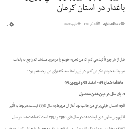
باغدار در استان کرمان
agriculture
29 آذر 1399
بازدید: 2880
mpty
قبل از هر چيز تأكيد مي‌كنم كه من تجربه خودم را درمورد مشاهداتم راجع به باغات
مربوط به خودم ذكر مي‌كنم. در اين راستا سه نكته براي من برجسته‌تر بود:
ماهنامه شماره 45 - اسفند 98 و فروردین 99
1- يك سال در ميان شدن محصول
آنچه امسال خيلي براي من جالب بود آغاز آن مربوط به سال 1398 نيست، مربوط به تأثير
اقليم و بى‌نظمى‌هاى ايجادشده در سال‌هاى 1396 و 1397 است که باعث شد در سال
1397 درختان پسته وارد يک فاز رويشي بسيار قوي شوند و محصول را حذف كنند؛ به همين