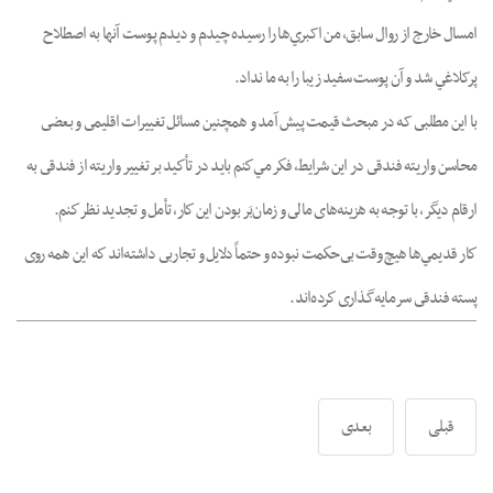
امسال خارج از روال سابق، من اکبري‌ها را رسيده چيدم و ديدم پوست آنها به اصطلاح
پرکلاغي شد و آن پوست سفيد زيبا را به ما نداد.
با اين مطلبى که در مبحث قيمت پيش آمد و همچنين مسائل تغييرات اقليمى و بعضى
محاسن واريته فندقى در اين شرايط، فكر مي‌كنم بايد در تأكيد بر تغيير واريته از فندقى به
ارقام ديگر، با توجه به هزينه‌هاى مالى و زمان‌بَر بودن اين كار، تأمل و تجديد نظر كنم.
كار قديمي‌ها هيچ وقت بى‌حكمت نبوده و حتماً دلايل و تجاربى داشته‌اند كه اين همه روى
پسته فندقى سرمايه‌گذارى كرده‌اند.
قبلی
بعدی