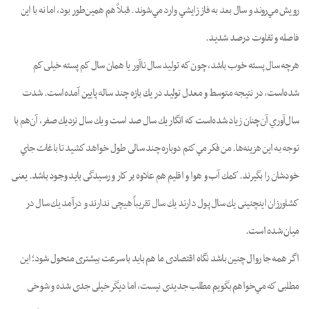
رويش مي‌روند و سال بعد به فاز زايشي وارد مي‌شوند. قبلاً هم همين‌طور بود، اما نه با اين
فاصله و تفاوت درصد شديد.
هرچه سال پسته خوب باشد، چون كه توليد سال ناآور يا همان سال كم پسته خيلى كم
شده‌است، در نتيجه متوسط و معدل توليد در يك بازه چند ساله پايين آمده‌است. شدت
سال‌آوري آن‌چنان زياد شده‌است كه انگار يك سال صد است و يك سال نزديك صفر، آن‌هم با
توجه به اين هزينه‌ها. من فكر مي‌كنم دوباره چند سالى طول خواهد كشيد تا باغات جاي
خودشان را بگيرند. كمك آب و هوا و اقليم هم علاوه بر كار و رسيدگى بايد وجود باشد. يعنى
كشاورزان اينچنينى يك سال پول دارند يك سال تقريباً هيچى ندارند و درآمد يك سال در
ميان شده است.
اگر همه جا روال چنين باشد نگاه اقتصادى ما هم بايد با سرعت بيشترى متحول شود؛ اين
مطلبى كه مي‌خواهم بگويم مطلب جديدى نيست، اما ديگر خيلى جدى شده و شوخى