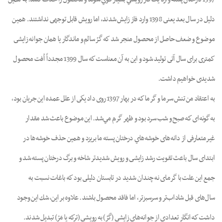
دليل در سال بعد يعنى 1398 وارد فاز زايش شدند، اما رويش قابل توجهى نداشتند. همين
موضوع و ضعف حاصل از محصول منجر شد كه گَرْ سالم و ماندگار يا همان جوانه زايشى
كمترى براى سال آتى توليد شود و اين به آن معناست كه سال 1399 مجدداً اُفت محصول
شديدى خواهيم داشت.
به اعتقاد من تنش سرما و گرما كه در بهار 1397 روى داد يكى از علل عمده اين جريان بود،
به‌گونه‌اى كه صبح و شب سرد بود و ظهر گرم مي‌شد. اين موضوع باعث شد مقدار
غيرمتعارفى از دانه‌هاى خوشه‌هاي درختان پسته ما بريزد و همين حذف خوشه‌ها در
ابتداى سال باعث تقويت رشد زايشى و رويش شديدتر شاخه و برگ درختان پسته شد و
جمع اين علت با گرماى نه چندان شديد در تابستان دليلى بود كه باغات نسبت به
سال‌هاى قبل شاداب‌تر و سرسبزتر، اما فاقد محصول باشند. علاوه بر‌ اين، شك اين وجود
داشت كه انگار تعدادى از جوانه‌هاى زايشى (گَرْ) به رويشى (تركه يا مَرْ) تبديل شدند.