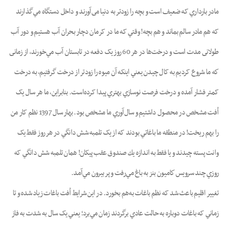
مادر بارداري که ضعيف است و بچه را زودتر به دنيا مى‌آورند و داخل دستگاه مي‌گذارند
که هم مادر سالم بماند و هم بچه! وقتي که ما در کرمان دچار بحران آب هستيم و دور آب
طولانى مدت است و درخت‌ها در هر 60 روز يک دفعه در تابستان آب مي‌خورند، از زمانى
كه ما شروع کرديم به کال چيدن يعني اينکه آن ميوه را زودتر از درخت گرفتيم، به درخت
کمتر فشار آمده و درخت فرصت نوسازي بهتري پيدا کرده‌است. بنابراين، ما هر سال يک
اُفت مشخص در محصول داشتيم و سال‌آوري ما مشخص بود. بهار سال 1397 نظم کار من
را بهم ريخت! در منطقه ما باغاتي بودند که از يک تلمبه شش دانگي در هر روز فقط يک
وانت پسته چيدند و يا فقط به اندازه يك صندوق عقب پيکان! همان تلمبه شش دانگي که
روزي چند سرويس كاميون بنز به باغ مي‌رفت و پر بيرون مي‌آمد.
تغيير اقليم باعث شد که نظم باغات به‌هم بخورد. در اين شرايط اُفت باغات زياد شده و تا
زماني که باغات دوباره به حالت عادي برگردند زمان مي‌برد؛ يعني يک سال به شدت به فاز