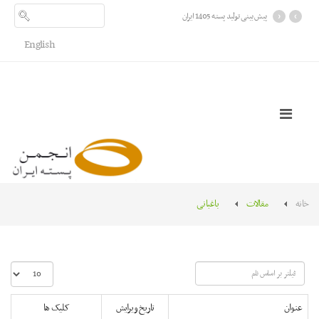
›
‹
پیش بینی تولید پسته 1405 ایران
English
خانه
مقالات
باغبانی
فیلتر
نمایش
بر
#
اساس
عنوان
تاریخ ویرایش
کلیک ها
نام