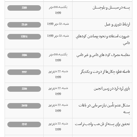
پسته در سيستان و بلوچستان
یکشنبه, 06 مهر
2293
1399
ارتباط تئوری و عمل
شنبه, 12 مهر 1399
2346
ضرورت استفاده و نحوه پوساندن کودهاي
شنبه, 12 مهر 1399
12974
دامي
مقايسه مصرف کود هاي دامي و غير دامي
یکشنبه, 06 مهر
2896
1399
فاصله قطره چکان‌ها از درخت و يکديگر
شنبه, 22 شهریور
5557
1399
بازي بُرد-بُرد در زمين انجمن
شنبه, 22 شهریور
2286
1399
مشکل عدم تأمین نیاز سرمایی در باغات
شنبه, 22 شهریور
2609
1399
پسته
تحقيق براي پسته از نان شب واجب‌تر است
شنبه, 22 شهریور
2312
1399