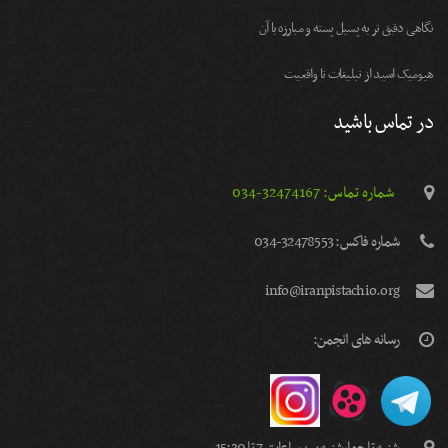
نگاهی دقیق تر به پسیل پسته و مبارزه با آن
هیومیک اسید از تبلیغات تا واقعیت
در تماس باشید
شماره تماس: 32474167-034
شماره فاكس: 32478553-034
info@iranpistachio.org
رسانه های انجمن: