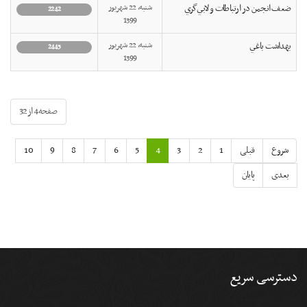
ضعف انجمن در ارتباطات و لابي‌گري
شنبه, 22 شهریور
2242
1399
بهداشت باغي
شنبه, 22 شهریور
2445
1399
صفحه4 از32
شروع
قبلی
1
2
3
4
5
6
7
8
9
10
بعدی
پایان
دسترسی سریع