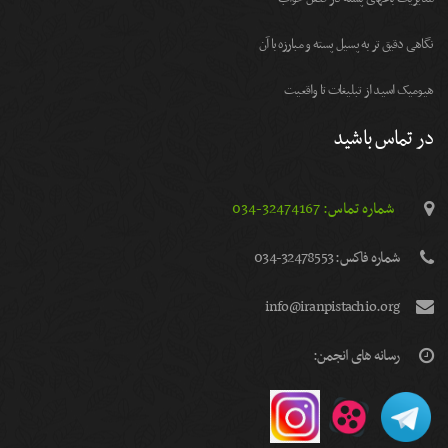
نگاهی دقیق تر به پسیل پسته و مبارزه با آن
هیومیک اسید از تبلیغات تا واقعیت
در تماس باشید
شماره تماس: 32474167-034
شماره فاكس: 32478553-034
info@iranpistachio.org
رسانه های انجمن: