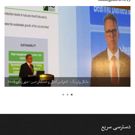
مایکل وارینگ - کنفرانس آجیل و خشکبار چین - شهر ژنگژو 2019
دسترسی سریع