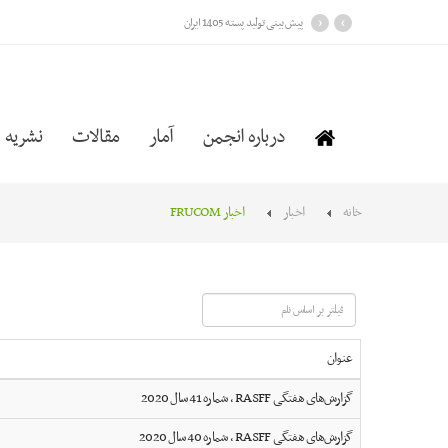
›
‹
پیش بینی تولید پسته 1405 ایران
درباره انجمن
آمار
مقالات
نشریه
خانه
اخبار
اخبار FRUCOM
فیلتر
بر
اساس
عنوان
نام
گزارش‌های هفتگی RASFF ، شماره 41 سال 2020
گزارش‌های هفتگی RASFF ، شماره 40 سال 2020