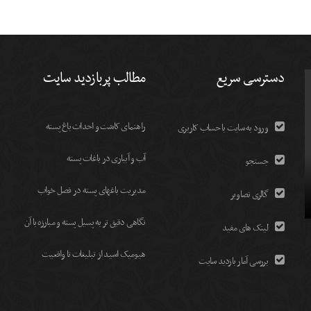
دسترسی سریع
مطالب پربازدید سایت
راهنمای کاشت و احداث باغ پسته
ورود به سایت با حساب کاربری
آب و آبیاری در باغات پسته
جستجو
مديريت باغهای پسته در فصل خواب
گالری تصاویر
نگاهی دقیق تر به پسیل پسته و مبارزه با آن
لینک های مفید
هیومیک اسید از تبلیغات تا واقعیت
بررسی آمار بازدید سایت