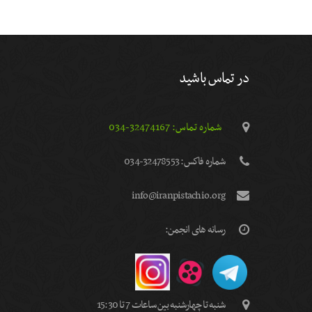
در تماس باشید
شماره تماس: 32474167-034
شماره فاكس: 32478553-034
info@iranpistachio.org
رسانه های انجمن:
شنبه تا چهارشنبه بین ساعات 7 تا 15:30