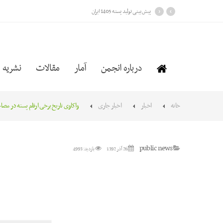
›
‹
پیش بینی تولید پسته 1405 ایران
درباره انجمن
آمار
مقالات
نشریه
خانه
اخبار
اخبار جاری
واکاوی تاریخ برخی ارقام پسته در مصا
public news
26 آذر 1392
بازدید: 4993