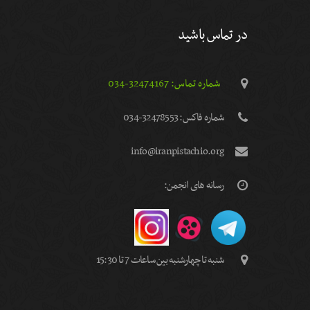
در تماس باشید
شماره تماس: 32474167-034
شماره فاكس: 32478553-034
info@iranpistachio.org
رسانه های انجمن:
شنبه تا چهارشنبه بین ساعات 7 تا 15:30