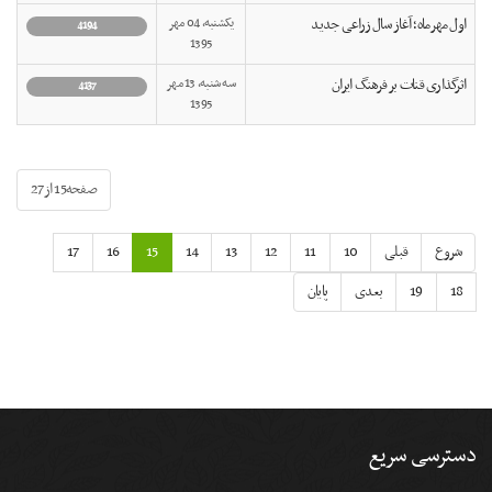
اول مهرماه؛ آغاز سال زراعی جدید
یکشنبه, 04 مهر
4194
1395
اثرگذارى قنات بر فرهنگ ايران
سه شنبه, 13 مهر
4137
1395
صفحه15 از27
شروع
قبلی
10
11
12
13
14
15
16
17
18
19
بعدی
پایان
دسترسی سریع