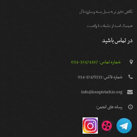
نگاهی دقیق تر به پسیل پسته و مبارزه با آن
هیومیک اسید از تبلیغات تا واقعیت
در تماس باشید
شماره تماس: 32474167-034
شماره فاكس: 32478553-034
info@iranpistachio.org
رسانه های انجمن: