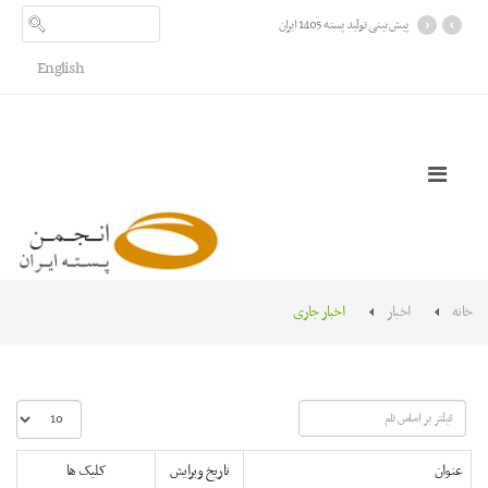
›
‹
پیش بینی تولید پسته 1405 ایران
English
خانه
اخبار
اخبار جاری
فیلتر
نمایش
بر
#
اساس
عنوان
تاریخ ویرایش
کلیک ها
نام