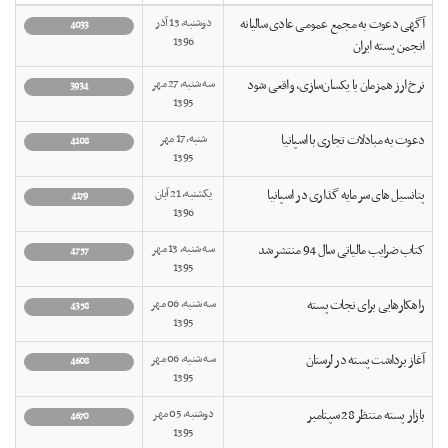
آگهی دعوت به مجمع عمومی عادی سالیانه
دوشنبه, 13 آذر
4033
1396
انجمن پسته ایران
نرخ ارز همزمان با یکسان‌سازی، واقعی شود
سه شنبه, 27 مهر
3934
1395
دعوت به مبادلات تجاری با اسپانیا
شنبه, 17 مهر
4108
1395
پتانسیل های سرمایه گذاری در اسپانیا
یکشنبه, 21 آبان
4179
1396
کتاب ضرایب مالیاتی سال 94 منتشر شد
سه شنبه, 13 مهر
4757
1395
راهکارهایی برای نجات پسته
سه شنبه, 06 مهر
4358
1395
آغاز برداشت پسته در لرستان
سه شنبه, 06 مهر
4608
1395
بازار پسته منتظر 28 سپتامبر
دوشنبه, 05 مهر
4670
1395