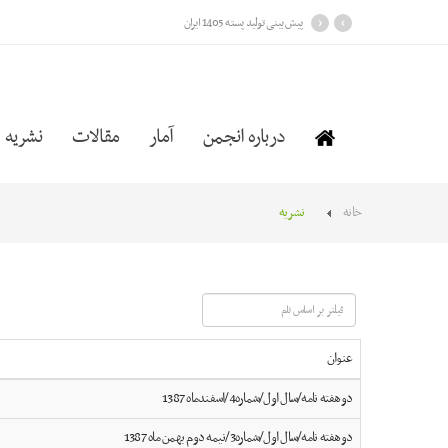
›
‹
پیش بینی تولید پسته 1405 ایران
درباره انجمن
آمار
مقالات
نشریه
خانه
نشریه
فیلتر
بر
اساس
عنوان
نام
دوهفته نامه/سال اول/شماره4/اسفندماه 1387
دوهفته نامه/سال اول/شماره3/نیمه دوم بهمن ماه 1387