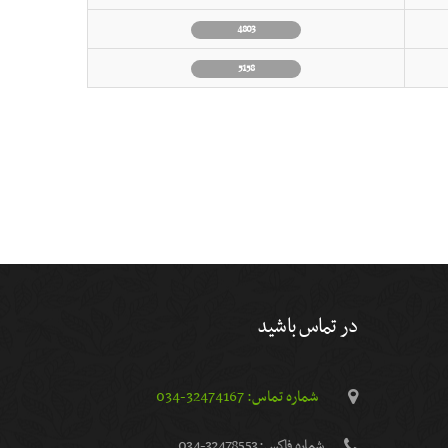
4803
5158
در تماس باشید
شماره تماس: 32474167-034
شماره فاكس: 32478553-034