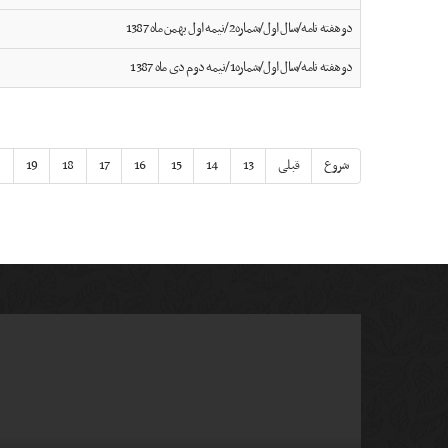
دوهفته نامه/سال اول/شماره2/نیمه اول بهمن ماه 1387
دوهفته نامه/سال اول/شماره1/نیمه دوم دی ماه 1387
شروع
قبلی
13
14
15
16
17
18
19
0