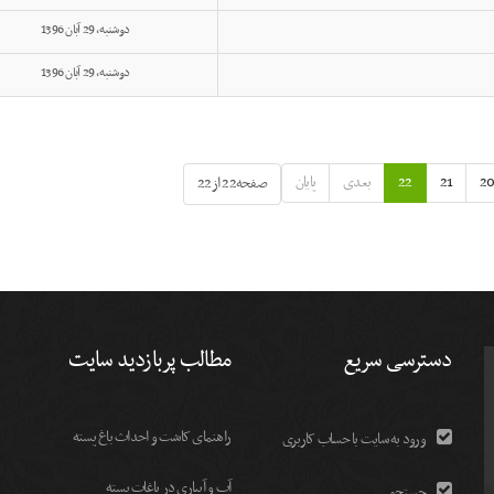
دوشنبه, 29 آبان 1396
دوشنبه, 29 آبان 1396
2
21
22
بعدی
پایان
صفحه22 از22
دسترسی سریع
مطالب پربازدید سایت
راهنمای کاشت و احداث باغ پسته
ورود به سایت با حساب کاربری
آب و آبیاری در باغات پسته
جستجو