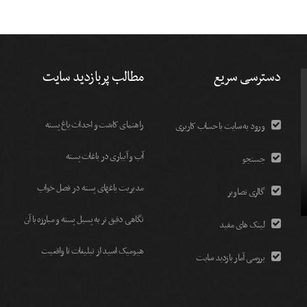
دسترسی سریع
مطالب پربازدید سایت
راهنمای کاشت و احداث باغ پسته
ورود به سایت با حساب کاربری
آب و آبیاری در باغات پسته
جستجو
مديريت باغهای پسته در فصل خواب
گالری تصاویر
نگاهی دقیق تر به پسیل پسته و مبارزه با آن
لینک های مفید
هیومیک اسید از تبلیغات تا واقعیت
بررسی آمار بازدید سایت