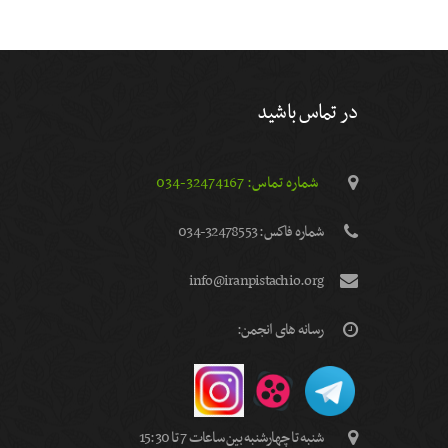
در تماس باشید
شماره تماس: 32474167-034
شماره فاكس: 32478553-034
info@iranpistachio.org
رسانه های انجمن:
شنبه تا چهارشنبه بین ساعات 7 تا 15:30