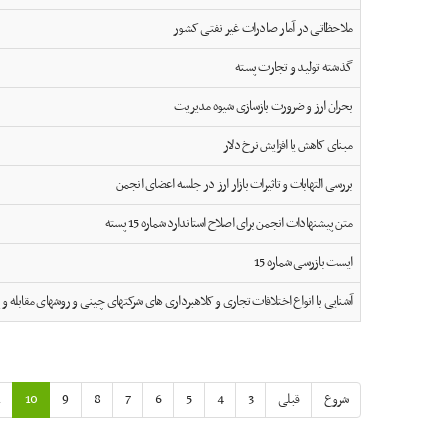
ملاحظاتی در آمار صادرات غیر نفتی کشور
گذشته تولید و تجارت پسته
بحران ارز و ضرورت بازسازی شیوه مدیریت
مبنای کاهش يا افزايش نرخ دلار
بررسی التهابات و تاثیرات بازار ارز در جلسه اعضای انجمن
متن پیشنهادات انجمن برای اصلاح استاندارد شماره 15 پسته
ایست بازرسی شماره 15
آشنایی با انواع اختلافات تجاری و کلاهبرداری های شرکتهای چینی و روشهای مقابله و
شروع
قبلی
3
4
5
6
7
8
9
10