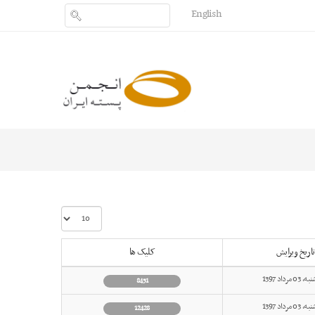
English
نمایش
#
تاریخ ویرایش
کلیک ها
 مرداد 1397
8451
 مرداد 1397
12428