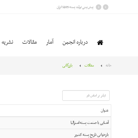
›
‹
پیش بینی تولید پسته 1405 ایران
درباره انجمن
آمار
مقالات
نشریه
خانه
مقالات
بازرگانی
فیلتر
بر
اساس
عنوان
نام
آشنایی با صنعت پسته استرالیا
بازخوانی تاریخ پسته کشور