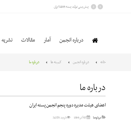
›
‹
پیش بینی تولید پسته 1405 ایران
درباره انجمن
آمار
مقالات
نشریه
خانه
درباره انجمن
کمیته ها
درباره ما
درباره ما
اعضای هیئت مدیره دوره پنجم انجمن پسته ایران
درباره ما
07 آذر 1396
بازدید: 24285