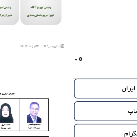
16 فروردين 1390
بازدید: 35847
Empty