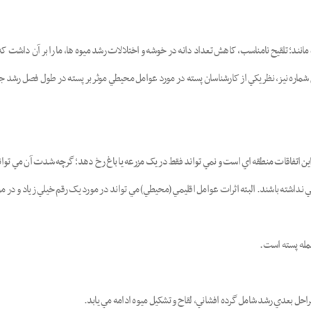
ند؛ تلقيح نامناسب، کاهش تعداد دانه در خوشه و اختلالات رشد ميوه ها، ما را بر آن داشت که در
 شماره نيز، نظر يکي از کارشناسان پسته در مورد عوامل محيطي موثر بر پسته در طول فصل رش
اين اتفاقات منطقه
ا
ي است و نمي تواند فقط در يک مزرعه يا باغ رخ دهد؛ گرچه شدت آن مي تواند 
اشته باشند. البته اثرات عوامل اقليمي (محيطي) مي تواند در مورد يک رقم خيلي زياد و در مورد
جمله پسته است.
مراحل بعدي رشد شامل گرده افشاني، لقاح و تشکيل ميوه ادامه مي يابد.