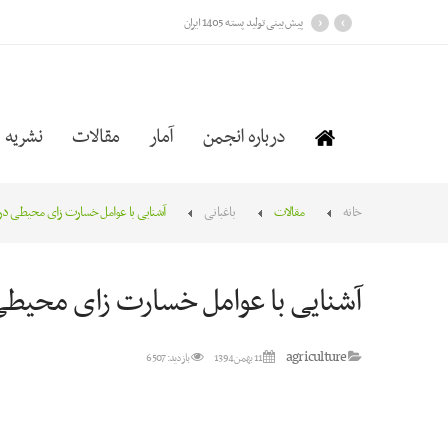
›
‹
پیش بینی تولید پسته 1405 ایران
درباره انجمن
آمار
مقالات
نشریه
خانه
مقالات
باغبانی
آشنایی با عوامل خسارت زای محیطی در
آشنایی با عوامل خسارت زای محیطی
agriculture
11 بهمن 1394
بازدید: 6507