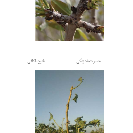
خسارت باد زدگی
تلقیح ناکافی