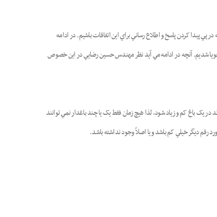
 پي پيدا کردن پاسخ و اطلاع رساني براي اين اتفاقات باشيم. در ادامه
د جويا شديم. آنچه در ادامه مي آيد نظر مهندس حسين رضايي در اين خصوص
در يک باغ کم و زياد شود، لذا هيچ زمان فقط يک يا چند باغدار نمي توانند
 رقم ديگر خيلي کم باشد و يا اصلاً وجود نداشته باشد.