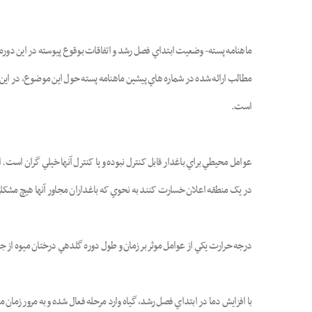
ماهنامه پسته-
وضعيت ابتداي فصل رشد و اتفاقات بوقوع پيوسته در اين دوره مان
مطالب ارائه شده در شماره هاي پيشين ماهنامه پسته حول اين موضوع، در اين
است.
عوامل محيطي براي باغدار قابل کنترل نبوده و يا کنترل آنها خيلي گران است. 
در يک منطقه اعلان خسارت کنند به نحوي که باغداران مجاور آنها هيچ مشکلي ند
درجه حرارت يکي از عوامل موثر بر زمان و طول دوره گلدهي درختان ميوه از 
با افزايش دما در ابتداي فصل رشد، گياه وارد مرحله فعال شده و به مرور زمان 