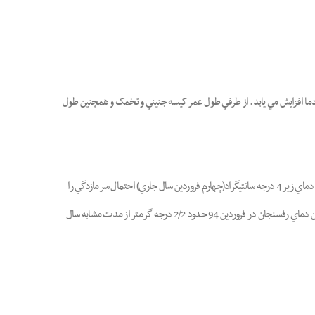
 دما افزايش مي يابد. از طرفي طول عمر کيسه جنيني و تخمک و همچنين طول
دماهاي بالا باعث خشک شدن سطح کلاله شده و طول دوره پذيرايي دانه گرده در گل ماده را کاهش مي دهند. بهترين دما براي گرده افشاني 15 تا 22 درجه سانتيگراد مي باشد. دماي زير 4 درجه سانتيگراد(چهارم فروردين سال جاري) احتمال سرمازدگي را
افزايش مي دهد. دماي بالاتر از 32 درجه سانتيگراد (23و8 فروردين ماه) در زمان گرده افشاني زيان آور بوده و باعث از بين رفتن مادگي مي شود. طبق آمار اداره هواشناسي، ميانگين دماي رفسنجان در فروردين 94 حدود 2/2 درجه گرمتر از مدت مشابه سال