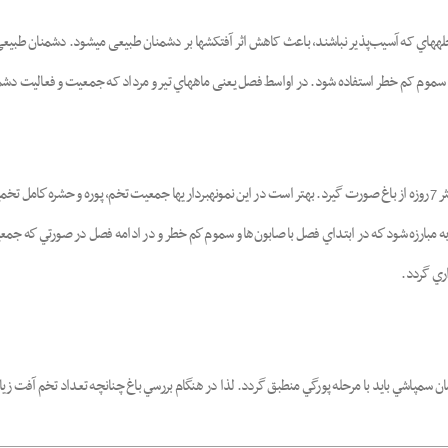
هاي که آسیب‌پذیر نباشند، باعث کاهش اثر آفت­کش­ها بر دشمنان طبیعی می­شود. دشمنان طبیعی 
سموم کم خطر استفاده شود. در اواسط فصل یعنی ماه­هاي تیر و مرداد که جمعیت و فعالیت دش
براي اطلاع از جمعيت آفت در طول فصل، لازم است نمونه­برداری منظم حداكثر 7 روزه از باغ صورت گيرد. بهتر است در اين نمونه­برداري
پوره­ها روي هر برگچه به بيش از 5 عدد رسيد، اقدام به مبارزه شود كه در ابتداي فصل با صابون‌ها و سموم كم خطر و در ادا
ري گردد.
له پور‌گي منطبق گردد. لذا در هنگام بررسي باغ چنانچه تعداد تخم آفت زياد باشد، مي‌توان 3 تا 7 روز سمپاشي را به تأخير انداخت 