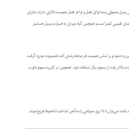
پسیل معمولی پسته اوایل فصل و اواخر فصل جمعیت بالاتري دارند؛ بنابراین
منان طبیعی کمتر است و همچنین گیاه میزبان به خسارت پسیل حساس­تر
­ها جمعيت تخم، پوره و حشره كامل تخمين زده شود و بر اساس جمعيت هر مرحله رشدي آفت تصميم به مبارزه گرفت.
مه فصل در صورتي كه جمعيت بالاتر رفت از سموم ديگر استفاده شود. همچنين در كاربرد سموم تناوب
تا تخم‌ها تفريخ شوند.