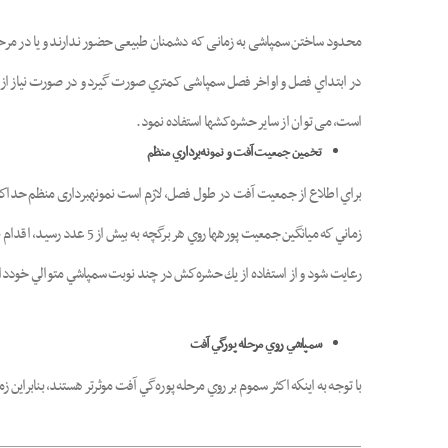
محدود ساختن سمپاشی به زمانی که دشمنان طبیعی حضور ندارند و یا در مرحله­
در ابتداي فصل و اواخر فصل سمپاشی کمتري صورت گیرد و در صورت نیاز از 
است، می توان از سایر حشره‌کش­ها استفاده نمود.
تخمين جمعيت آفت و نمونه‌برداري منظم
زماني كه ميانگين جمعيت 
رعايت شود و از استفاده از يك حشره‌كش در چند نوبت سمپاشي متوالي خوددا
سمپاشي روي مرحله پورگي آفت
با توجه به اينكه اكثر سموم بر روي مرحله پوره‌گي آفت موثر‌تر هستند، بنابراين زمان سمپاشي بايد با مرح