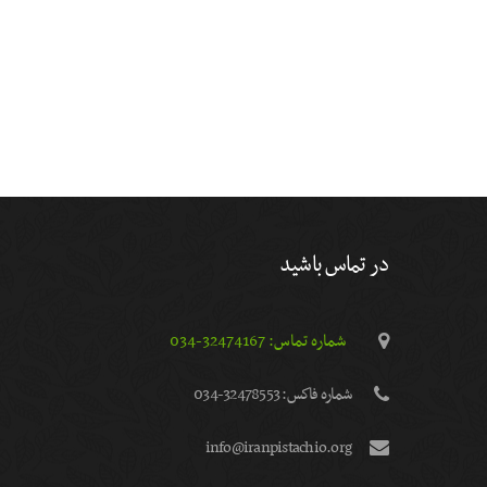
در تماس باشید
شماره تماس: 32474167-034
شماره فاكس: 32478553-034
info@iranpistachio.org