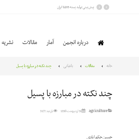
›
‹
پیش بینی تولید پسته 1405 ایران
درباره انجمن
آمار
مقالات
نشریه
خانه
مقالات
باغبانی
چند نکته در مبارزه با پسیل
چند نکته در مبارزه با پسیل
agriculture
31 ارديبهشت 1398
بازدید: 3172
حسین حکم ابادی