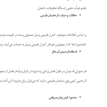
عضو هیأت علمی ایستگاه تحقیقات دامغان
حفاظت
و
حمایت
از
دشمنان
طبیعی
کفشدوزک‌ها که از مهم‌ترین عوامل کنترل طبیعی پسیل به حساب می‌آیند، زنب
استفاده
از
سموم
کم
خطر
د
ر صورتی‌که بتوان در طول فصل زراعی و به ویژه در اوایل و اواخر فصل از س
اثر جنبی کمی روي دشمنان طبیعی دارند که می‌توان براي مبارزه با این آفت به ت
محدود
کردن
زمان
سمپاشی