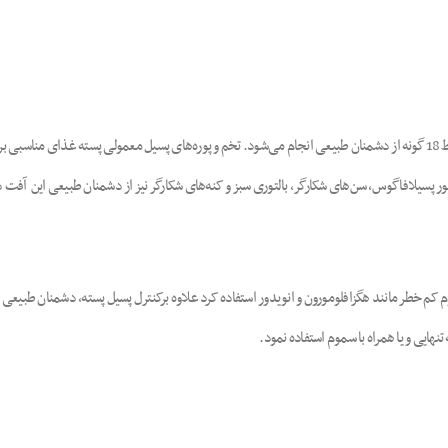
ور پسیلافاگوس، سن‌های شکارگر، بالتوری سبز و کنه‌های شکارگر نیز از دشمنان طبیعی این آف
موم کم خطر مانند هگزافلومورون و انویدور استفاده کرد علاوه برکنترل پسیل پسته، دشمنان طب
نهایی و یا همراه با سموم استفاده نمود.