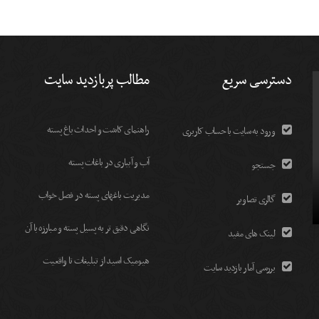
دسترسی سریع
مطالب پربازدید سایت
راهنمای کاشت و احداث باغ پسته
ورود به سایت با حساب کاربری
آب و آبیاری در باغات پسته
جستجو
مديريت باغهای پسته در فصل خواب
گالری تصاویر
نگاهی دقیق تر به پسیل پسته و مبارزه با آن
لینک های مفید
هیومیک اسید از تبلیغات تا واقعیت
بررسی آمار بازدید سایت