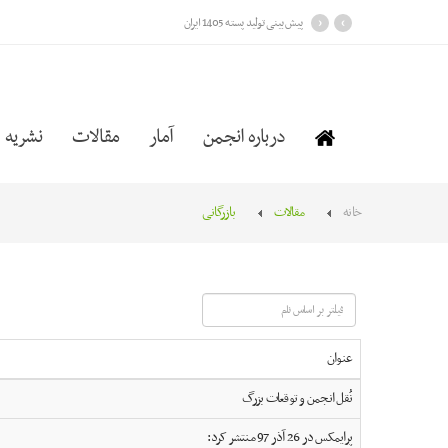
›
‹
پیش بینی تولید پسته 1405 ایران
درباره انجمن
آمار
مقالات
نشریه
خانه
مقالات
بازرگانی
فیلتر
بر
اساس
عنوان
نام
نُقل انجمن و توقعات بزرگ
پرايمکس در 26 آذر 97 منتشر کرد: