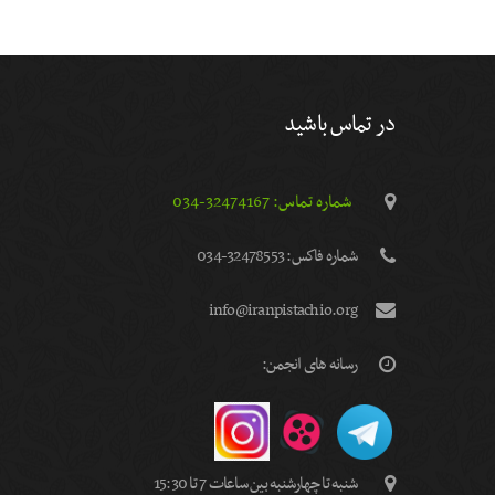
در تماس باشید
شماره تماس: 32474167-034
شماره فاكس: 32478553-034
info@iranpistachio.org
رسانه های انجمن:
شنبه تا چهارشنبه بین ساعات 7 تا 15:30