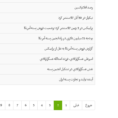
رصد افلاتوکسين
نيکولز در 30 آبان 97 منتشر کرد
پرايمکس در 3 بهمن 97 منتشر کرد: وضعيت فروش پسته آمريکا
بودجه 21 ميليون دلاري در راه انجمن پسته آمريکا
گزارش فروش پسته آمريکا به نقل از پرايمکس
اميرعلي عسگراولادي، فرزند اسدالله عسگراولادي
نقش عسگراولادي در تشکيل انجمن پسته
آینده تولید و تجارت پسته ایران
شروع
قبلی
1
2
3
4
5
6
7
8
9