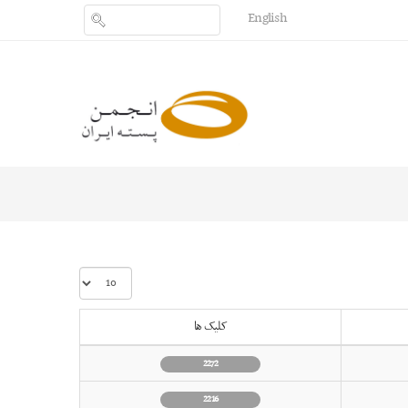
English
نمایش
#
کلیک ها
2272
2216