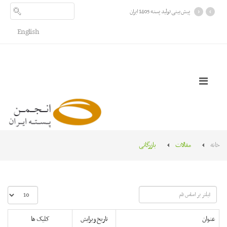
›
‹
پیش بینی تولید پسته 1405 ایران
English
خانه
مقالات
بازرگانی
فیلتر
نمایش
بر
#
اساس
عنوان
تاریخ ویرایش
کلیک ها
نام