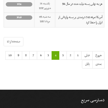
هزینه نهایی پسته تولید شده در سال 96
یکشنبه, 25
5234
شهریور 1397
آمریکا تعرفه 241 درصدی بر پسته وارداتی از
سه شنبه, 09
3040
مرداد 1397
ایران را حفظ کرد
صفحه4 از12
شروع
قبلی
1
2
3
4
5
6
7
8
9
10
بعدی
پایان
دسترسی سریع