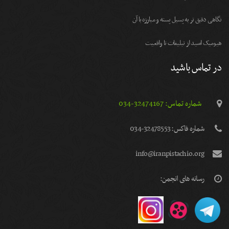
نگاهی دقیق تر به پسیل پسته و مبارزه با آن
هیومیک اسید از تبلیغات تا واقعیت
در تماس باشید
شماره تماس: 32474167-034
شماره فاكس: 32478553-034
info@iranpistachio.org
رسانه های انجمن: