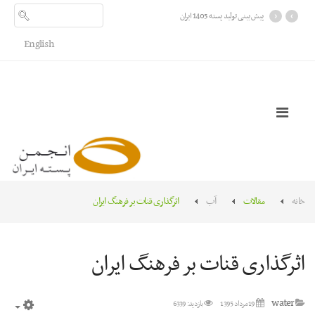
›
‹
پیش بینی تولید پسته 1405 ایران
English
خانه
مقالات
آب
اثرگذاری قنات بر فرهنگ ایران
اثرگذاری قنات بر فرهنگ ایران
water
19 مرداد 1395
بازدید: 6339