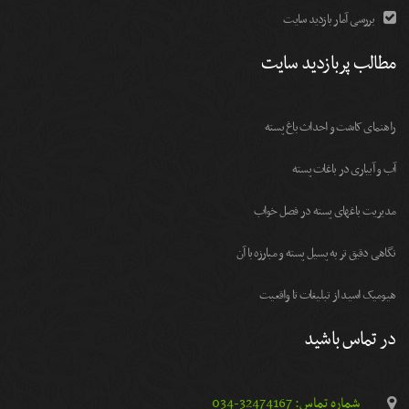
بررسی آمار بازدید سایت
مطالب پربازدید سایت
راهنمای کاشت و احداث باغ پسته
آب و آبیاری در باغات پسته
مديريت باغهای پسته در فصل خواب
نگاهی دقیق تر به پسیل پسته و مبارزه با آن
هیومیک اسید از تبلیغات تا واقعیت
در تماس باشید
شماره تماس: 32474167-034