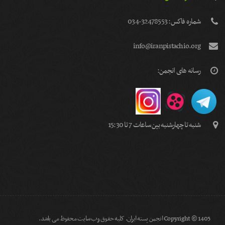
شماره فاكس: 32478553-034
info@iranpistachio.org
رسانه های انجمن:
شنبه تا چهارشنبه بین ساعات 7 تا 15:30
Copyright © 1405 انجمن پسته ایران. کلیه حقوق وب سایت محفوظ می باشد.