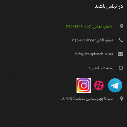
در تماس باشید
شماره تماس: 32474167-034
شماره فاكس: 32478553-034
info@iranpistachio.org
رسانه های انجمن:
شنبه تا چهارشنبه بین ساعات 7 تا 15:30