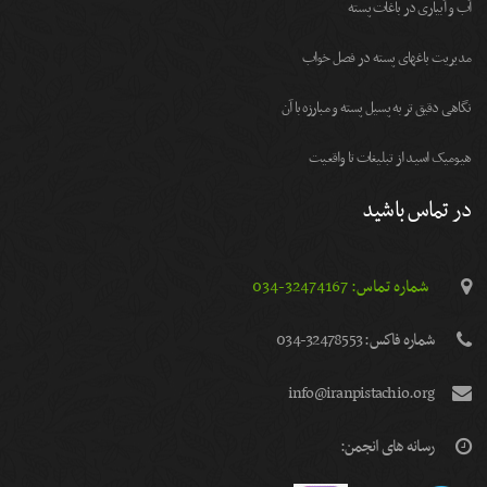
آب و آبیاری در باغات پسته
مديريت باغهای پسته در فصل خواب
نگاهی دقیق تر به پسیل پسته و مبارزه با آن
هیومیک اسید از تبلیغات تا واقعیت
در تماس باشید
شماره تماس: 32474167-034
شماره فاكس: 32478553-034
info@iranpistachio.org
رسانه های انجمن: