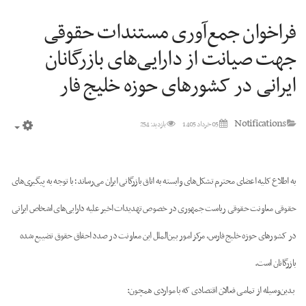
فراخوان جمع‌آوری مستندات حقوقی
جهت صیانت از دارایی‌های بازرگانان
ایرانی در کشورهای حوزه خلیج فار
Notifications
05 خرداد 1405
بازدید: 254
mpty
به اطلاع کلیه اعضای محترم تشکل‌های وابسته به اتاق بازرگانی ایران می‌رساند؛ با توجه به پیگیری‌های
حقوقی معاونت حقوقی ریاست جمهوری در خصوص تهدیدات اخیر علیه دارایی‌های اشخاص ایرانی
در کشورهای حوزه خلیج فارس، مرکز امور بین‌الملل این معاونت در صدد احقاق حقوق تضییع شده
بازرگانان است.
بدین‌وسیله از تمامی فعالان اقتصادی که با مواردی همچون: