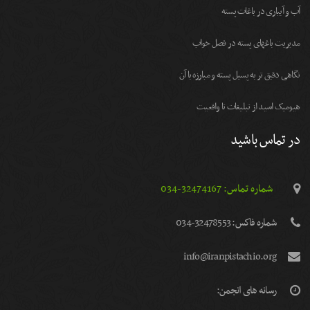
آب و آبیاری در باغات پسته
مديريت باغهای پسته در فصل خواب
نگاهی دقیق تر به پسیل پسته و مبارزه با آن
هیومیک اسید از تبلیغات تا واقعیت
در تماس باشید
شماره تماس: 32474167-034
شماره فاكس: 32478553-034
info@iranpistachio.org
رسانه های انجمن: