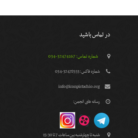
در تماس باشید
شماره تماس: 32474167-034
شماره فاكس: 32478553-034
info@iranpistachio.org
رسانه های انجمن:
شنبه تا چهارشنبه بین ساعات 7 تا 15:30