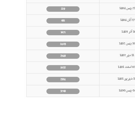
229
691
1671
2403
14
2549
5532
2384
3769