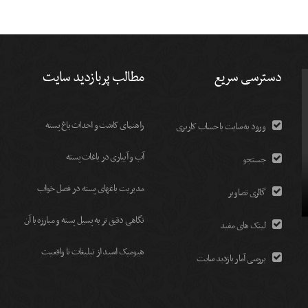
دسترسی سریع
مطالب پربازدید سایت
راهنمای کاشت و احداث باغ پسته
ورود به سایت با حساب کاربری
آب و آبیاری در باغات پسته
جستجو
مديريت باغهای پسته در فصل خواب
گالری تصاویر
نگاهی دقیق تر به پسیل پسته و مبارزه با آن
لینک های مفید
هیومیک اسید از تبلیغات تا واقعیت
بررسی آمار بازدید سایت