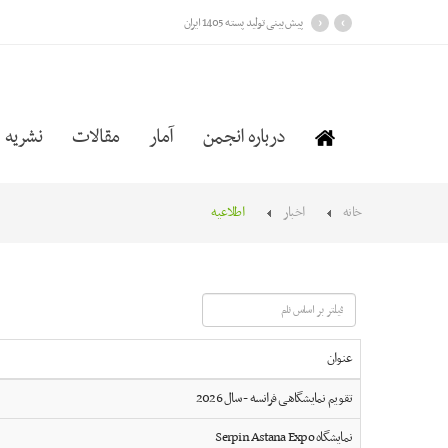
›
‹
پیش بینی تولید پسته 1405 ایران
درباره انجمن
آمار
مقالات
نشریه
خانه
اخبار
اطلاعیه
فیلتر
بر
اساس
عنوان
نام
تقویم نمایشگاهی فرانسه - سال 2026
نمایشگاه Serpin Astana Expo