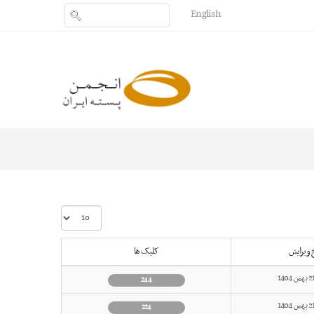
English
نمایش
#
خ ویرایش
کلیک ها
244
224