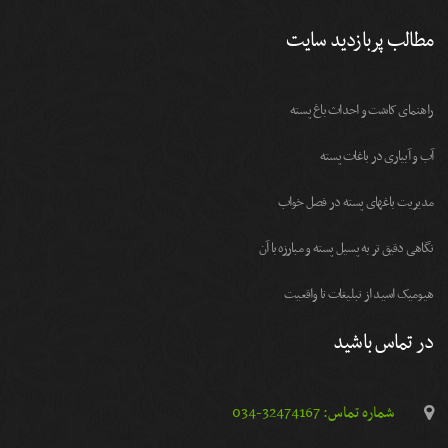
مطالب پربازدید سایت
راهنمای کاشت و احداث باغ پسته
آب و آبیاری در باغات پسته
مديريت باغهای پسته در فصل خواب
نگاهی دقیق تر به پسیل پسته و مبارزه با آن
هیومیک اسید از تبلیغات تا واقعیت
در تماس باشید
شماره تماس: 32474167-034