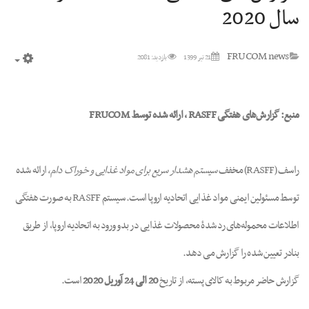
سال 2020
FRUCOM news
21 تیر 1399
بازدید: 2081
mpty
منبع: گزارش‌های هفتگی
RASFF
، ارائه شده توسط
FRUCOM
راسف (RASFF) مخفف
سیستم هشدار سریع برای مواد غذایی و خوراک دام،
ارائه شده
توسط مسئولین ایمنی مواد غذایی اتحادیه اروپا است. سیستم RASFF به صورت هفتگی
اطلاعات محموله‌های رد شدۀ محصولات غذایی در بدو ورود به اتحادیه اروپا، از طریق
بنادر تعیین شده را گزارش می دهد.
گزارش حاضر مربوط به کالای پسته، از تاریخ
20 الی 24 آوریل 2020
است.