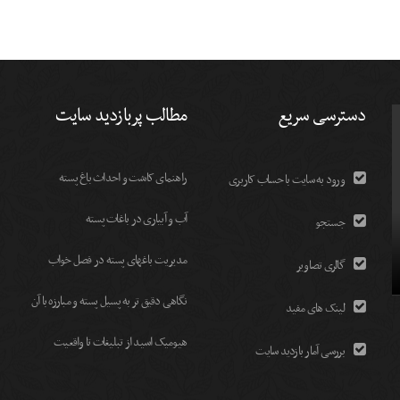
دسترسی سریع
مطالب پربازدید سایت
راهنمای کاشت و احداث باغ پسته
ورود به سایت با حساب کاربری
آب و آبیاری در باغات پسته
جستجو
مديريت باغهای پسته در فصل خواب
گالری تصاویر
نگاهی دقیق تر به پسیل پسته و مبارزه با آن
لینک های مفید
هیومیک اسید از تبلیغات تا واقعیت
بررسی آمار بازدید سایت