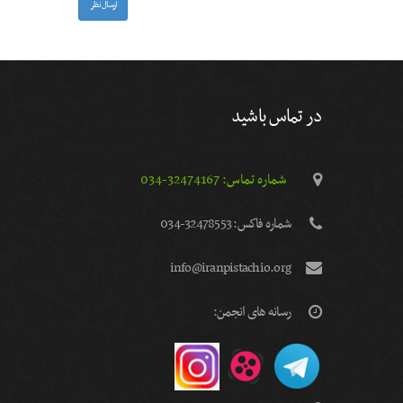
ارسال نظر
در تماس باشید
شماره تماس: 32474167-034
شماره فاكس: 32478553-034
info@iranpistachio.org
رسانه های انجمن: