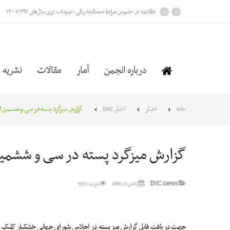
›
‹
اطلاعیه در خصوص شرایط «مصالحه ریالی» تعهدات ارزی سال‌های ۱۳۹۷ تا ۱۴۰۰
درباره انجمن
آمار
مقالات
نشریه
خانه
اخبار
اخبار INC
گزارش میزگرد پسته در سی و ششمین اجل
گزارش میزگرد پسته در سی و ششمین 
INC news
02 مرداد 1396
بازدید: 5193
جهت دریافت فایل گزارش میز پسته در اجلاس شورای جهانی خشکبار کلیک ن