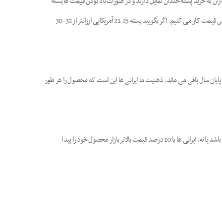
ن به خرید پسته خندان تمایل دارند و در صورت بالا بودن قیمت ها پسته
ارجحیت پیدا می کند. امسال بازار به دلیل عدم ثبات، تمرکز بر روی رقم یا اندازه خاصی نداشته است. این ویژگی بازار چین است و ما بر اساس قیمت کار می کنیم. اگر بگویید پسته 25-21 آمریکایی ارزانتر از 32-30
انی صحبت می کنم. با نگاه به آمار می بینیم مانده انبار همیشه محدود است و حداکثر 10 درصد محصول در پایان سال باقی می ماند. ذهنیت ما ایرانی ها این است که محصول را هر طور
این مساله ریشه در هزاران سال سابقۀ تجارت در ایران دارد و در ذهن ایرانی ها نهادینه شده که تا پایان سال باید محصول تمام شود. پس مهم نیست آمریکا محصول زیادی داشته باشد یا نه، ایرانی ها با 10 درصد قیمت بالاتر بازار محصول خود را پیدا