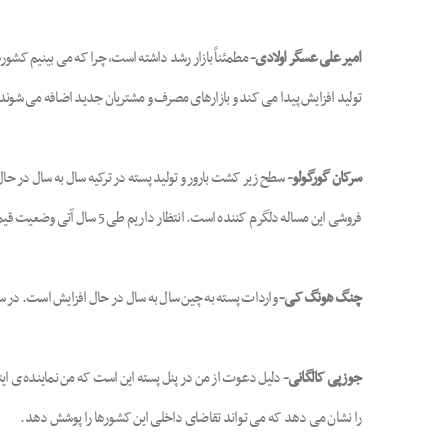
امیر علی عسگر اولادی-
مطمئناً بازار رشد داشته است، چرا که می بینیم کشوره
تولید افزایش پیدا می کند و بازارهای مصرف و مشتریان جدید اضافه می شوند
سرکان گورگولو-
سطح زیر کشت بارور و تولید پسته در ترکیه سال به سال در حال
فروشی این مساله دلگرم کننده است. انتظار داریم طی 5 سال آتی وضعیت قیمت ها و بازارها ثبات بیشتری پیدا کند و باعث افزایش عرضه و تقاضا شود.
چنگ هونگ کی-
واردات پسته به چین سال به سال در حال افزایش است. در سال 2016 نزدیک به 104 هزار تن پسته به چین وارد شده است که نسبت به سال 2015 دو برابر افزایش دا
جوزپی کالگانی-
دلیل دعوت از من در پنل پسته این است که من نماینده ی ایتالی
را نشان می دهد که می تواند تقاضای داخلی این کشورها را پوشش دهد.