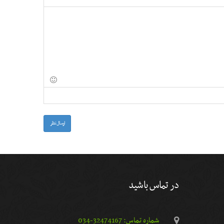
ارسال نظر
در تماس باشید
شماره تماس: 32474167-034