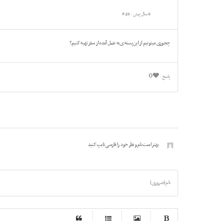
6 سال پیش
#46
چجوری میتونیم از این پسته ی به عمل آمده از سقز تهیه کنیم؟
0
پاسخ
بهتر است نام و نظر خود را فارسی تایپ کنید
نام (ضروری)
-
-
-