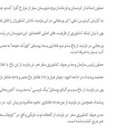
معاون استاندار کردستان و فرماندار ویژه شهرستان سقز از مزارع کُلزا، گندم،
به گزارش کردپرس؛ علی اکبر ورمقانی در این بازدید، تلاش کشاورزان را قاب
وی با بیان اینکه کشاورزی از ظرفیت های اصلی اقتصادی این شهرستان در راس
ورمقانی در بازدید از باغ سه و نیم هکتاری پسته روستای "قهرآباد حومه" به
آب بسیار به صرفه است.
معاون رئیس سازمان و مدیر جهاد کشاورزی سقز هم در بازدید از این باغ با اعلام اینکه در 9 هکتار از باغ های شهرستان سقز پسته کشت شده است، عنوان کرد: کشاورزان از کشت پسته 
محمد پیشداد در ادامه افزود: چهار هزار و 767 هکتار باغ مثمر و 409 هکتار باغ بی ثمر در این شهرستان وجود دارد که سالانه 28 هزار و 500 تُن انواع میوه برداشت می شود.
وی در بازدید از باغ سیب و آلبالو روستای" بیگ اویسی" به مدیریت آکو ریحانی نیز عنوان کرد:این باغ هش
پیشداد همچنین در بازدید از مزرعه 16 هکتاری نخود مکانیزه نیز بیان کرد: در سطح 15 هزار هکتار از زمین های کشاورزی این شهرستان نخود کشت شده است که 200 هکتار از آن که جنبه ترویجی دارد به کشت نخود مکانیزه اختصاص یافته است.
متر مربع کشت شده است.