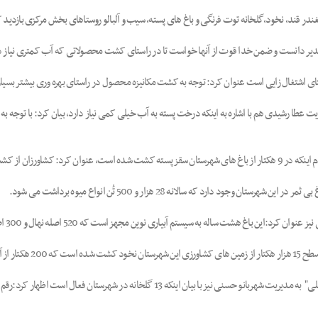
 چغندر قند، نخود،گلخانه توت فرنگی و باغ های پسته، سیب و آلبالو روستاهای بخش مرکزی بازدید ک
ل تقدیر دانست و ضمن خدا قوت از آنها خواست تا در راستای کشت محصولاتی که آب کمتری نیاز د
تای اشتغال زایی است عنوان کرد: توجه به کشت مکانیزه محصول در راستای بهره وری بیشتر بسیا
 مدیریت عطا رشیدی هم با اشاره به اینکه درخت پسته به آب خیلی کمی نیاز دارد، بیان کرد: با
استقبال خوبی کرده اند.
ت ساله به سیستم آبیاری نوین مجهز است که 520 اصله نهال و 300 اصله آلبالو در آن کشت شده است.
مدیر جهاد کشاورزی سقز در بازدید از گلخانه توت فرنگی واقع در "کوچک سفلی" به مدیریت شهر