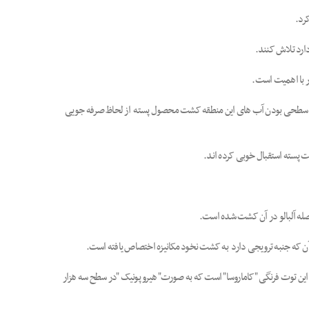
رد.
ارد تلاش کنند.
ر با اهمیت است.
 توجه به سطحی بودن آب های این منطقه کشت محصول پسته از لحاظ صرفه جویی
بانو حسنی نیز با بیان اینکه 13 گلخانه در شهرستان فعال است اظهار کرد:رقم این توت فرنگی "کاماروسا" است که به صورت" هیرو پونیک "در سطح سه هزار