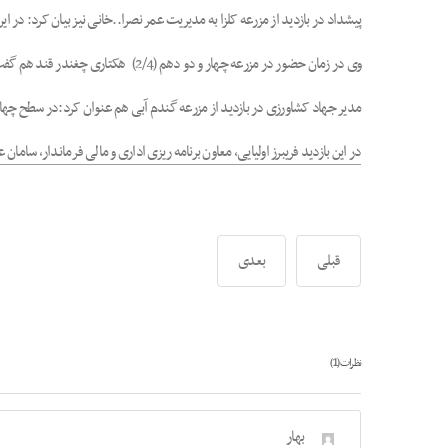
پیشداد در بازدید از مزرعه کلزا به مدیریت عمر نصرا..خانی نیز بیان کرد:
وی در زمان حضور در مزرعه چهار و دو دهم (2/4) هکتاری چغندر قند هم گفت:در یک هزار هکتار از زمین های کشاورزی این محصول کشت شده است که پیش بینی می شود 110 تُن در هکتار برداشت شود.
مدیر جهاد کشاورزی در بازدید از مزرعه گندم آبی هم عنوان کرد:در سطح چهار
در این بازدید فریبرز اولیایی، معاون برنامه ریزی اداری و مالی فرماندار، سا
قبلی
بعدی
1
نظرات (
)
بهار