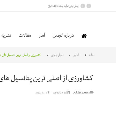
›
‹
پیش بینی تولید پسته 1405 ایران
درباره انجمن
آمار
مقالات
نشریه
خانه
اخبار
اخبار جاری
کشاورزی از اصلی ترین پتانسیل های اقتصادی سق
کشاورزی از اصلی ترین پتانسیل های اقتصادی 
public news
18 خرداد 1395
بازدید: 5544