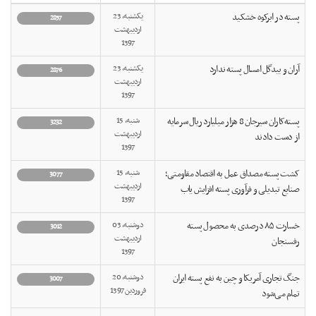
پسته در ابرکوه خشکید
یکشنبه, 23
2857
ارديبهشت
1397
آران و بیدگل امسال پسته ندارد
یکشنبه, 23
2876
ارديبهشت
1397
پسته‌کاران سیرجان 8 هزار میلیارد ریال سرمایه
شنبه, 15
3232
ارديبهشت
از دست دادند
1397
کشت پسته مصداق عمل به اقتصاد مقاومتی؛
شنبه, 15
3077
ارديبهشت
صنایع تبدیلی و فرآوری پسته افزایش یاب
1397
خسارت ۸۵ درصدی به محصول پسته
دوشنبه, 03
3012
ارديبهشت
رفسنجان
1397
جنگ تجاری آمریکا و چین به نفع پسته ایران
دوشنبه, 20
3007
فروردين 1397
تمام می‌شود