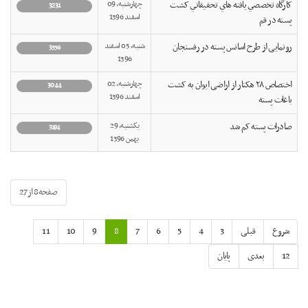
کارگاه تخصصي يافته هاي تحقيقاتي کشت
چهارشنبه, 09
3231
اسفند 1396
پسته در قم
رونمایی از طرح اسانس پسته در رفسنجان
شنبه, 05 اسفند
3556
1396
اختصاص ۲۸ هکتار از اراضی ایوان به کشت
چهارشنبه, 02
3044
اسفند 1396
باغات پسته
صادرات پسته کم شد
یکشنبه, 29
3194
بهمن 1396
صفحه8 از27
شروع
قبلی
3
4
5
6
7
8
9
10
11
12
بعدی
پایان