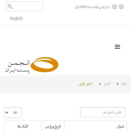
›
‹
پیش بینی تولید پسته 1405 ایران
English
خانه
اخبار
اخبار جاری
فیلتر
نمایش
بر
#
اساس
عنوان
تاریخ ویرایش
کلیک ها
نام