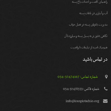
راهنمای کاشت و احداث باغ پسته
آب و آبیاری در باغات پسته
مديريت باغهای پسته در فصل خواب
نگاهی دقیق تر به پسیل پسته و مبارزه با آن
هیومیک اسید از تبلیغات تا واقعیت
در تماس باشید
شماره تماس: 32474167-034
شماره فاكس: 32478553-034
info@iranpistachio.org