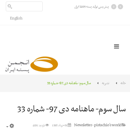
›
‹
پیش بینی تولید پسته 1405 ایران
English
خانه
نشریه
سال سوم- ماهنامه دی 97- شماره 33
سال سوم- ماهنامه دی 97- شماره 33
Newsletter- pistachio's world
01 خرداد 1398
بازدید: 4191