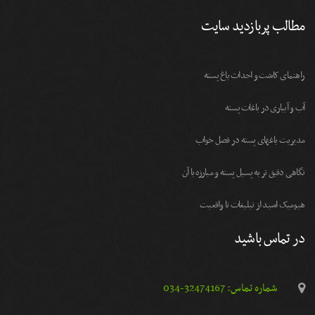
مطالب پربازدید سایت
راهنمای کاشت و احداث باغ پسته
آب و آبیاری در باغات پسته
مديريت باغهای پسته در فصل خواب
نگاهی دقیق تر به پسیل پسته و مبارزه با آن
هیومیک اسید از تبلیغات تا واقعیت
در تماس باشید
شماره تماس: 32474167-034