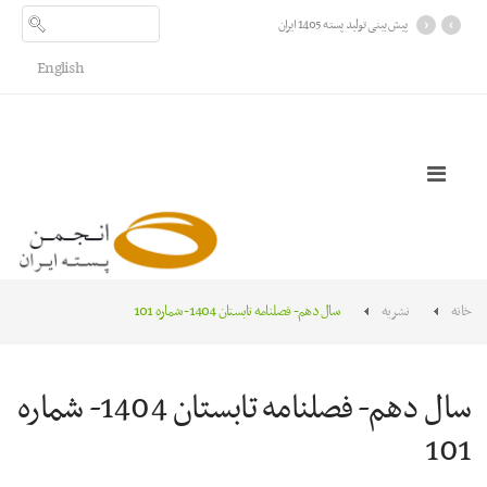
›
‹
پیش بینی تولید پسته 1405 ایران
English
خانه
نشریه
سال دهم- فصلنامه تابستان 1404- شماره 101
سال دهم- فصلنامه تابستان 1404- شماره
101