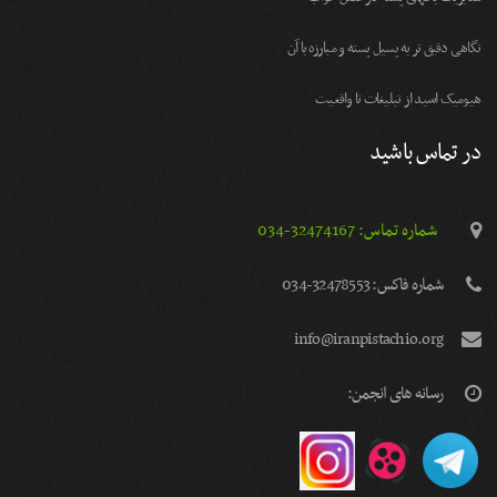
نگاهی دقیق تر به پسیل پسته و مبارزه با آن
هیومیک اسید از تبلیغات تا واقعیت
در تماس باشید
شماره تماس: 32474167-034
شماره فاكس: 32478553-034
info@iranpistachio.org
رسانه های انجمن: