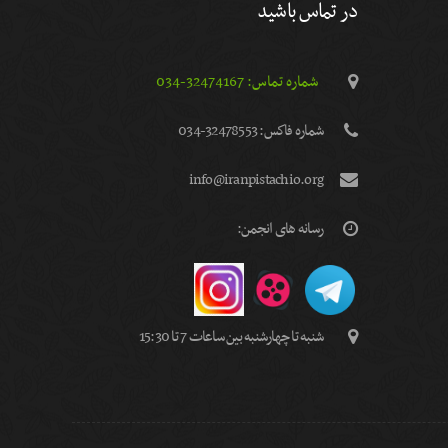
در تماس باشید
شماره تماس: 32474167-034
شماره فاكس: 32478553-034
info@iranpistachio.org
رسانه های انجمن:
شنبه تا چهارشنبه بین ساعات 7 تا 15:30