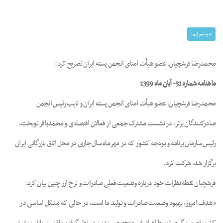
mpty
سیستم نیما
محمدرضا فرشچیان، عضو هیأت امنای انجمن پسته ایران تصریح کرد:
ماهنامه شماره 31- آبان ماه 1399
محمدرضا فرشچیان، عضو هیأت امنای انجمن پسته ایران و نایب رئیس انجمن
صادرکنندگان برتر، در نشست مشترک جمعی از فعالان اقتصادی و محمدباقر نوبخت،
رئیس سازمان برنامه و بودجه کشور که در مهرماه سال جاری در محل اتاق بازرگانی ایران
برگزار شد، شرکت کرد.
فرشچیان نقطه نظرات خود درباره وضعیت فعلی صادرات و نرخ ارز چنین بیان کرد:
«هدف امروز، بهبود وضعیت صادرات و تولید ما است، در حالی که مشکل اساسی در