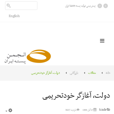
›
‹
پیش بینی تولید پسته 1405 ایران
English
خانه
مقالات
بازرگانی
دولت، آغازگر خودتحریمی
دولت، آغازگر خودتحریمی
trade
17 آبان 1399
بازدید: 2607