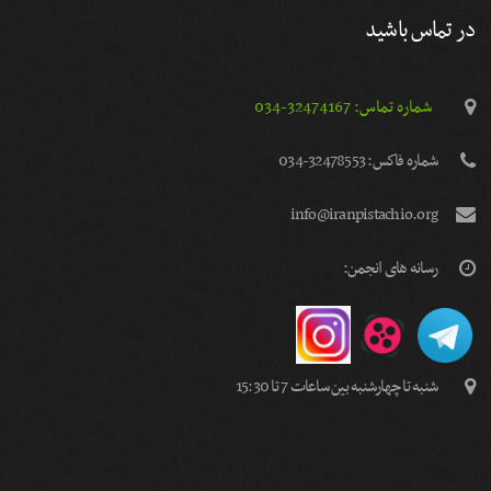
در تماس باشید
شماره تماس: 32474167-034
شماره فاكس: 32478553-034
info@iranpistachio.org
رسانه های انجمن:
شنبه تا چهارشنبه بین ساعات 7 تا 15:30