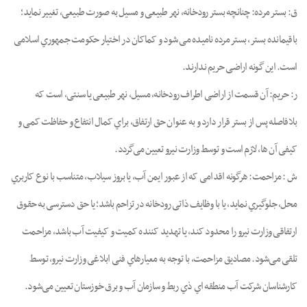
ق: ﺑﺴﺘﺮ ﻣﺮده: ﭼﻨﺎﻧﭽﻪ ﺑﺴﺘﺮ رودﺧﺎﻧﻪ, ﻧﻬﺮ ﻃﺒﯿﻌﯽ و ﻣﺴﯿﻞ ﺑﻪ ﺻﻮرت ﻃﺒﯿﻌﯽ، ﺗﻐﯿﯿﺮ ﻧﻤﺎﯾﺪ؛
ﺑﺎﻗﯿﻤﺎﻧﺪه ﺑﺴﺘﺮ، ﺑﺴﺘﺮ ﻣﺮده ﻧﺎﻣﯿﺪه ﻣﯽ ﺷﻮد و ﮐﻤﺎﮐﺎن در اختیار ﺣﮑﻮﻣﺖ ﺟﻤﻬﻮري اﺳﻼﻣﯽ
اﺳﺖ. اﯾﻦ ﮔﻮﻧﻪ اراﺿﯽ ﺣﺮﯾﻢ ﻧﺪارﻧﺪ.
ر: ﺣﺮﯾﻢ: آن ﻗﺴﻤﺖ از اراﺿﯽ اﻃﺮاف رودﺧﺎﻧﻪ، ﻣﺴﯿﻞ، ﻧﻬﺮ ﻃﺒﯿﻌﯽ ﯾﺎ ﺳﻨﺘﯽ، اﺳﺖ ﮐﻪ
ﺑﻼﻓﺎﺻﻠﻪ ﭘﺲ از ﺑﺴﺘﺮ ﻗﺮار دارد و ﺑﻪ ﻋﻨﻮان ﺣﻖ ارﺗﻔﺎق، ﺑﺮاي ﮐﻤﺎل اﻧﺘﻔﺎع و ﺣﻔﺎﻇﺖ ﮐﻤﯽ و
ﮐﯿﻔﯽ آن ﻫﺎ، ﻻزم اﺳﺖ و ﺗﻮﺳﻂ وزارت ﻧﯿﺮو ﺗﻌﯿﯿﻦ ﻣﯽﮔﺮدد.
ش : مزاحمت: ﻫﺮﮔﻮﻧﻪ اﻗﺪاﻣﯽ ﮐﻪ از ﻋﺒﻮر اﯾﻤﻦ آب، ﯾﺎ ﺑﺮوز ﺳﯿﻼب، ﻣﺘﻨﺎﺳﺐ ﺑﺎ ﻧﻮع ﮐﺎرﺑﺮي
ﻣﺤﻞ، ﺟﻠﻮﮔﯿﺮي ﻧﻤﺎﯾﺪ، ﯾﺎ ﺑﺎ وﻇﺎﯾﻒ ذاﺗﯽ رودﺧﺎﻧﻪ در ﺗﺰاﺣﻢ ﺑﺎﺷﺪ؛ ﯾﺎ ﺣﻖ دﺳﺘﺮﺳﯽ ﺑﻪ ﺣﻘﻮق
ارﺗﻔﺎﻗﯽ وزارت ﻧﯿﺮو را ﻣﺤﺪود ﮐﻨﺪ، ﯾﺎ ﺗﻬﺪﯾﺪ ﮐﻨﻨﺪه ﮐﻤﯿﺖ و ﮐﯿﻔﯿﺖ آب ﺑﺎﺷﺪ، ﻣﺰاﺣﻤﺖ
ﺗﻠﻘﯽ ﻣﯽﺷﻮد. ﻣﺼﺎدﯾﻖ ﻣﺰاﺣﻤﺖ، ﺑﺎ ﺗﻮﺟﻪ ﺑﻪ ﻣﻌﯿﺎرﻫﺎي ﻓﻨﯽ اﺑﻼﻏﯽ وزارت ﻧﯿﺮو، ﺗﻮﺳﻂ
ﮐﺎرﺷﻨﺎﺳﺎن ﺷﺮﮐﺖ آب ﻣﻨﻄﻘﻪ اي ذي رﺑﻂ و ﺳﺎزﻣﺎن آب و ﺑﺮق ﺧﻮزﺳﺘﺎن ﺗﻌﯿﯿﻦ ﻣﯽﺷﻮد.