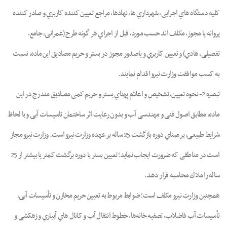
ﮐﻠﯿﻪ دﺳﺘﮕﺎه ﻫﺎي اﺟﺮاﯾﯽ، ﺷﻬﺮداري ﻫﺎ، ﻧﻬﺎدﻫﺎ، ﻣﺮاﺟﻊ ﺗﻌﯿﯿﻦ ﮐﻨﻨﺪه ﮐﺎرﺑﺮي و ﺻﺎدر ﮐﻨﻨﺪه
ﭘﺮواﻧﻪ ﯾﺎ ﻣﺠﻮز، ﻣﮑﻠﻒ اﻧﺪ ﺣﺴﺐ ﻣﻮرد، ﻗﺒﻞ از اﺟﺮاي ﻫﺮ ﮔﻮﻧﻪ ﻃﺮح (ﻋﻤﺮاﻧﯽ، ﺟﺎﻣﻊ،
ﺗﻔﺼﯿﻠﯽ، ﻫﺎدي) و ﺗﻌﯿﯿﻦ ﮐﺎرﺑﺮي و ﯾﺎﺻﺪور ﻣﺠﻮز در ﺑﺴﺘﺮ و ﺣﺮﯾﻢ ﻣﺼﺎدﯾﻖ اﯾﻦ ﻣﺎده، ﻧﺴﺒﺖ
ﺑﻪ ﮐﺴﺐ ﻣﻮاﻓﻘﺖ وزارت ﻧﯿﺮو اﻗﺪام ﻧﻤﺎﯾﻨﺪ.
ﺗﺒﺼﺮه 2- ﻧﺤﻮه ﺗﻌﯿﯿﻦ، ﺗﺸﺨﯿﺺ و اﻋﻼم ﭘﻬﻨﺎي ﺑﺴﺘﺮ و ﺣﺮﯾﻢ ﮐﻤﯽ ﻣﺼﺎدﯾﻖ ﻣﻨﺪرج در اﯾﻦ
ﻣﺎده، ﻣﻄﺎﺑﻖ اﺻﻮل ﻓﻨﯽ و ﻣﻬﻨﺪﺳﯽ آب و ﺑﺪون رﻋﺎﯾﺖ اﺛﺮ ﺳﺎﺧﺘﻤﺎن ﺗﺎﺳﯿﺴﺎت آﺑﯽ و ﺑﺎ ﻟﺤﺎظ
ﺷﺮاﯾﻂ ﻃﺒﯿﻌﯽ، ﺑﺮ ﻣﺒﻨﺎي دوره ﺑﺎزﮔﺸﺖ 25 ﺳﺎﻟﻪ ﺑﺮ ﻋﻬﺪه وزارت ﻧﯿﺮو اﺳﺖ. وزارت ﻧﯿﺮو ﻣﺠﺎز
اﺳﺖ در ﻣﻨﺎﻃﻘﯽ ﮐﻪ ﺿﺮورت اﯾﺠﺎب ﻧﻤﺎﯾﺪ؛ ﺗﻌﯿﯿﻦ ﺑﺴﺘﺮ ﺑﺎ دوره ﺑﺮﮔﺸﺖ ﮐﻤﺘﺮ ﯾﺎ ﺑﯿﺸﺘﺮ از 25
ﺳﺎﻟﻪ را ﻣﻼك ﻣﺤﺎﺳﺒﻪ ﻗﺮار دﻫﺪ.
ﻫﻤﭽﻨﯿﻦ وزارت ﻧﯿﺮو ﻣﮑﻠﻒ اﺳﺖ؛ ﺿﻮاﺑﻂ ﻣﺮﺑﻮط ﺑﻪ ﺗﻌﯿﯿﻦ ﺣﺮﯾﻢ ﻣﺨﺎزن و ﺗﺄﺳﯿﺴﺎت آﺑﯽ،
ﺗﺄﺳﯿﺴﺎت آب ﻓﺎﺿﻼب، ﺗﺼﻔﯿﻪ ﺧﺎﻧﻪﻫﺎ، ﺧﻄﻮط اﻧﺘﻘﺎل آب و ﮐﺎﻧﺎل ﻫﺎي آﺑﯿﺎري و زﻫﮑﺸﯽ و