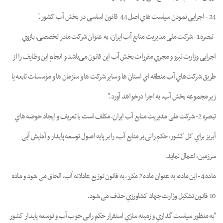
24 - اجرایی ﻧﻤﻮدن ﺳﯿﺎﺳﺖ ﻫﺎي اﺻﻞ 44 قانون اساسی در بخش آب کشور."
ﺗﺒﺼﺮه 1- ﺷﺮﮐﺖ ﻣﻠﯽ ﻣﺪﯾﺮﯾﺖ ﻣﻨﺎﺑﻊ آب اﯾﺮان، ﺑﻪ ﻋﻨﻮان ﺷﺮﮐﺖ ﻣﺎدر ﺗﺨﺼﺼﯽ، ﺑﺎزوي
اﺟﺮاﯾﯽ وزارت ﻧﯿﺮو و ﻣﺠﺮي ﻣﻘﺮرات ﺑﺨﺶ آب اﯾﻦ ﻗﺎﻧﻮن ﻣﯽﺑﺎﺷﺪ و اﻧﺠﺎم اﯾﻦ وﻇﺎﯾﻒ را از
ﻃﺮﯾﻖ ﺷﺮﮐﺖﻫﺎي آب ﻣﻨﻄﻘﻪ اي اﺳﺘﺎن ﻫﺎ و ﺳﺎﯾﺮ ﺷﺮﮐﺖ ﻫﺎ و ﺳﺎزﻣﺎن ﻫﺎ و ﻣﺆﺳﺴﺎت ﺗﺎﺑﻌﻪ ﯾﺎ
زﯾﺮﻣﺠﻤﻮﻋﻪ ﺑﺨﺶ آب، ﺑﻪ اﺟﺮا درﺧﻮاﻫﺪ آورد."
ﺗﺒﺼﺮه 2- ﺷﺮﮐﺖ ﻣﻠﯽ ﻣﺪﯾﺮﯾﺖ ﻣﻨﺎﺑﻊ آب اﯾﺮان، ﻣﮑﻠﻒ اﺳﺖ ﺑﺎ ﺗﻌﺮﯾﻒ و اﯾﺠﺎد ﺣﻮﺿﻪ ﻫﺎي
آﺑﺮﯾﺰ ﺑﺮاي کل ﮐﺸﻮر، ﺣﮑﻢ راﻧﯽ ﺑﺮ ﻣﻨﺎﺑﻊ آب، را ﺑﺮ ﭘﺎﯾﻪ اﺻﻮل ﺗﻮﺳﻌﻪ ﭘﺎﯾﺪار و آﻣﺎﯾﺶ آﺑﯽ
ﺳﺮزﻣﯿﻦ، اﻋﻤﺎل ﻧﻤﺎﯾﺪ.
ﻣﺎده 4- اﯾﻦ ﻣﺎده، ﺑﻪ ﻋﻨﻮان ﻣﺎده 2 ﻣﮑﺮر، ﺑﻪ ﻗﺎﻧﻮن ﺗﻮزﯾﻊ ﻋﺎدﻻﻧﻪ آب، اﻟﺤﺎق ﻣﯽ ﺷﻮد و ﻣﺎده
10 ﻗانون ﺗﺸﮑﯿﻞ وزارت ﺟﻬﺎد ﮐﺸﺎورزي ﺣﺬف ﻣﯽ ﺷﻮد.
"ﺑﻪ ﻣﻨﻈﻮر ﺳﯿﺎﺳﺖ ﮔﺬاري و زﻣﯿﻨﻪ ﺳﺎزي اﺳﺘﻘﺮار ﺣﮑﻢ راﻧﯽ ﺧﻮب آب و ﺗﻮﺳﻌﻪ ﭘﺎﯾﺪار ﮐﺸﻮر