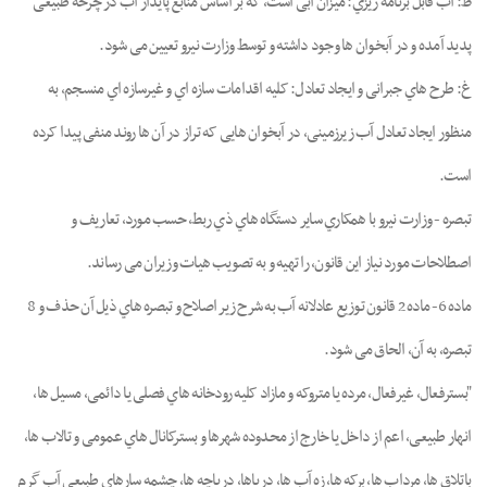
ظ: آب ﻗﺎﺑﻞ ﺑﺮﻧﺎﻣﻪ رﯾﺰي: ﻣﯿﺰان آﺑﯽ اﺳﺖ، ﮐﻪ ﺑﺮ اﺳﺎس ﻣﻨﺎﺑﻊ ﭘﺎﯾﺪار آب در ﭼﺮﺧﻪ ﻃﺒﯿﻌﯽ
ﭘﺪﯾﺪ آﻣﺪه و در آﺑﺨﻮان ﻫﺎ وﺟﻮد داﺷﺘﻪ و ﺗﻮﺳﻂ وزارت ﻧﯿﺮو ﺗﻌﯿﯿﻦ ﻣﯽ ﺷﻮد.
غ: ﻃﺮح ﻫﺎي ﺟﺒﺮاﻧﯽ و اﯾﺠﺎد ﺗﻌﺎدل: ﮐﻠﯿﻪ اﻗﺪاﻣﺎت ﺳﺎزه اي و ﻏﯿﺮﺳﺎزه اي ﻣﻨﺴﺠﻢ، ﺑﻪ
ﻣﻨﻈﻮر اﯾﺠﺎد ﺗﻌﺎدل آب زﯾﺮزﻣﯿﻨﯽ، در آﺑﺨﻮان ﻫﺎﯾﯽ ﮐﻪ ﺗﺮاز در آن ﻫﺎ روﻧﺪ ﻣﻨﻔﯽ ﭘﯿﺪا ﮐﺮده
اﺳﺖ.
ﺗﺒﺼﺮه - وزارت ﻧﯿﺮو ﺑﺎ ﻫﻤﮑﺎري ﺳﺎﯾﺮ دﺳﺘﮕﺎه ﻫﺎي ذي رﺑﻂ، ﺣﺴﺐ ﻣﻮرد، ﺗﻌﺎرﯾﻒ و
اﺻﻄﻼﺣﺎت ﻣﻮرد ﻧﯿﺎز اﯾﻦ ﻗﺎﻧﻮن، را ﺗﻬﯿﻪ و ﺑﻪ ﺗﺼﻮﯾﺐ ﻫﯿﺎت وزﯾﺮان ﻣﯽ رﺳﺎﻧﺪ.
ﻣﺎده 6- ﻣﺎده 2 ﻗﺎﻧﻮن ﺗﻮزﯾﻊ ﻋﺎدﻻﻧﻪ آب ﺑﻪ ﺷﺮح زﯾﺮ اﺻﻼح و ﺗﺒﺼﺮه ﻫﺎي ذﯾﻞ آن ﺣﺬف و 8
ﺗﺒﺼﺮه، ﺑﻪ آن، اﻟﺤﺎق ﻣﯽ ﺷﻮد.
"ﺑﺴﺘﺮﻓﻌﺎل، ﻏﯿﺮﻓﻌﺎل، ﻣﺮده ﯾﺎ ﻣﺘﺮوﮐﻪ و ﻣﺎزاد ﮐﻠﯿﻪ رودﺧﺎﻧﻪ ﻫﺎي ﻓﺼﻠﯽ ﯾﺎ داﺋﻤﯽ، ﻣﺴﯿﻞ ﻫﺎ،
اﻧﻬﺎر ﻃﺒﯿﻌﯽ، اﻋﻢ از داﺧﻞ ﯾﺎ ﺧﺎرج از ﻣﺤﺪوده ﺷﻬﺮﻫﺎ و ﺑﺴﺘﺮﮐﺎﻧﺎل ﻫﺎي ﻋﻤﻮﻣﯽ و ﺗﺎﻻب ﻫﺎ،
ﺑﺎﺗﻼق ﻫﺎ، ﻣﺮداب ﻫﺎ، ﺑﺮﮐﻪ ﻫﺎ، زه آب ﻫﺎ، درﯾﺎﻫﺎ، درﯾﺎﭼﻪ ﻫﺎ، ﭼﺸﻤﻪ ﺳﺎرﻫﺎي ﻃﺒﯿﻌﯽ آب ﮔﺮم