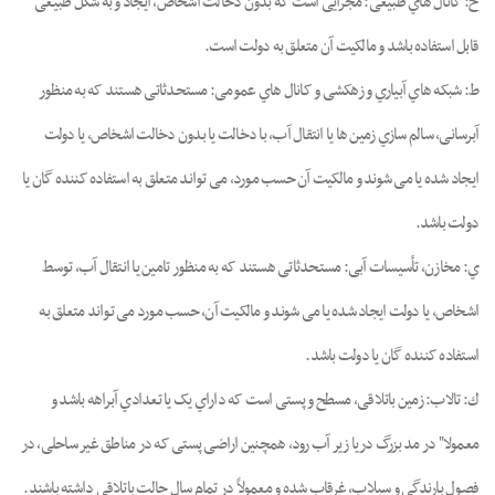
ح: ﮐﺎﻧﺎل ﻫﺎي ﻃﺒﯿﻌﯽ: ﻣﺠﺮاﯾﯽ اﺳﺖ ﮐﻪ ﺑﺪون دﺧﺎﻟﺖ اﺷﺨﺎص، اﯾﺠﺎد و ﺑﻪ ﺷﮑﻞ ﻃﺒﯿﻌﯽ
ﻗﺎﺑﻞ اﺳﺘﻔﺎده ﺑﺎﺷﺪ و ﻣﺎﻟﮑﯿﺖ آن ﻣﺘﻌﻠﻖ ﺑﻪ دوﻟﺖ اﺳﺖ.
ط: ﺷﺒﮑﻪ ﻫﺎي آﺑﯿﺎري و زﻫﮑﺸﯽ و ﮐﺎﻧﺎل ﻫﺎي ﻋﻤﻮﻣﯽ: ﻣﺴﺘﺤﺪﺛﺎﺗﯽ ﻫﺴﺘﻨﺪ ﮐﻪ ﺑﻪ ﻣﻨﻈﻮر
آﺑﺮﺳﺎﻧﯽ، ﺳﺎﻟﻢ ﺳﺎزي زﻣﯿﻦ ﻫﺎ ﯾﺎ اﻧﺘﻘﺎل آب، ﺑﺎ دﺧﺎﻟﺖ ﯾﺎ ﺑﺪون دﺧﺎﻟﺖ اﺷﺨﺎص، ﯾﺎ دوﻟﺖ
اﯾﺠﺎد ﺷﺪه ﯾﺎ ﻣﯽ ﺷﻮﻧﺪ و ﻣﺎﻟﮑﯿﺖ آن ﺣﺴﺐ مورد، ﻣﯽ ﺗﻮاﻧﺪ ﻣﺘﻌﻠﻖ ﺑﻪ اﺳﺘﻔﺎده ﮐﻨﻨﺪه ﮔﺎن ﯾﺎ
دوﻟﺖ ﺑﺎﺷﺪ.
ي: ﻣﺨﺎزن، ﺗﺄﺳﯿﺴﺎت آﺑﯽ: ﻣﺴﺘﺤﺪﺛﺎﺗﯽ ﻫﺴﺘﻨﺪ ﮐﻪ ﺑﻪ ﻣﻨﻈﻮر ﺗﺎﻣﯿﻦ ﯾﺎ اﻧﺘﻘﺎل آب، ﺗﻮﺳﻂ
اﺷﺨﺎص، ﯾﺎ دوﻟﺖ اﯾﺠﺎد ﺷﺪه ﯾﺎ ﻣﯽ ﺷﻮﻧﺪ و ﻣﺎﻟﮑﯿﺖ آن، ﺣﺴﺐ ﻣﻮرد ﻣﯽ ﺗﻮاﻧﺪ ﻣﺘﻌﻠﻖ ﺑﻪ
اﺳﺘﻔﺎده ﮐﻨﻨﺪه ﮔﺎن ﯾﺎ دوﻟﺖ ﺑﺎﺷﺪ.
ك: ﺗﺎﻻب: زﻣﯿﻦ ﺑﺎﺗﻼﻗﯽ، ﻣﺴﻄﺢ و ﭘﺴﺘﯽ اﺳﺖ ﮐﻪ داراي ﯾﮏ ﯾﺎ ﺗﻌﺪادي آﺑﺮاﻫﻪ ﺑﺎﺷﺪ و
ﻣﻌﻤﻮﻻ" در ﻣﺪ ﺑﺰرگ درﯾﺎ زﯾﺮ آب رود، ﻫﻤﭽﻨﯿﻦ اراﺿﯽ ﭘﺴﺘﯽ ﮐﻪ در ﻣﻨﺎﻃﻖ ﻏﯿﺮ ﺳﺎﺣﻠﯽ، در
ﻓﺼﻮل ﺑﺎرﻧﺪﮔﯽ و ﺳﯿﻼب، ﻏﺮﻗﺎب ﺷﺪه و ﻣﻌﻤﻮﻻً در ﺗﻤﺎم ﺳﺎل ﺣﺎﻟﺖ ﺑﺎﺗﻼﻗﯽ داﺷﺘﻪ ﺑﺎﺷﻨﺪ.