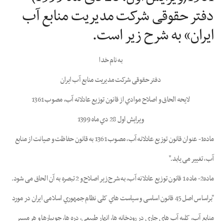
دفتر حقوقی شرکت مدیریت منابع آب
ایران» به شرح زیر است.
ﺑﻪ ﻧﺎم ﺧﺪا
دﻓﺘﺮ ﺣﻘﻮﻗﯽ ﺷﺮﮐﺖ ﻣﺪﯾﺮﯾﺖ ﻣﻨﺎﺑﻊ آب اﯾﺮان
ﻻﯾﺤﻪ اﻟﺤﺎق و اﺻﻼح ﻣﻮادي از ﻗﺎﻧﻮن ﺗﻮزﯾﻊ ﻋﺎدﻻﻧﻪ آب، ﻣﺼﻮب 1361
وﯾﺮاﯾﺶ اول 28 دي ﻣﺎه 1399
ﻣﺎده1- ﻋﻨﻮان ﻗﺎﻧﻮن ﺗﻮزﯾﻊ ﻋﺎدﻻﻧﻪ آب، ﻣﺼﻮب 1361 ﺑﻪ ﻗﺎﻧﻮن ﺣﻔﺎﻇﺖ و ﺻﯿﺎﻧﺖ از ﻣﻨﺎﺑﻊ
آب، ﺗﻐﯿﯿﺮ ﻣﯽ ﯾﺎﺑﺪ."
ماده2- ﻣﺎده 1 ﻗﺎﻧﻮن ﺗﻮزﯾﻊ ﻋﺎدﻻﻧﻪ آب، ﺑﻪ ﺷﺮح زﯾﺮ اﺻﻼح و 2 ﺗﺒﺼﺮه ﺑﻪ آن اﻟﺤﺎق ﻣﯽ ﺷﻮد.
"ﺑﺮاﺳﺎس اﺻﻞ 45 ﻗﺎﻧﻮن اﺳﺎﺳﯽ و ﺳﯿﺎﺳﺖ ﻫﺎي ﮐﻠﯽ ﻧﻈﺎم ﺟﻤﻬﻮري اﺳﻼﻣﯽ اﯾﺮان در ﻣﻮرد
ﻣﻨﺎﺑﻊ آب، کلیه آب ﻫﺎي ﺟﺎري در رودﺧﺎﻧﻪ ﻫﺎ، انهار ﻃﺒﯿﻌﯽ، دره ﻫﺎ، ﺟﻮﯾﺒﺎرﻫﺎ و ﻫﺮ ﻣﺴﯿﺮ