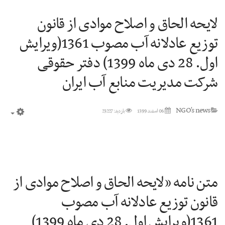
لایحه الحاق و اصلاح موادی از قانون
توزیع عادلانه آب مصوب 1361(ویرایش
اول. 28 دی ماه 1399) دفتر حقوقی
شرکت مدیریت منابع آب ایران
NGO's news
06 اسفند 1399
بازدید: 23227
mpty
متن نامه «لایحه الحاق و اصلاح موادی از
قانون توزیع عادلانه آب مصوب
1361(ویرایش اول. 28 دی ماه 1399)