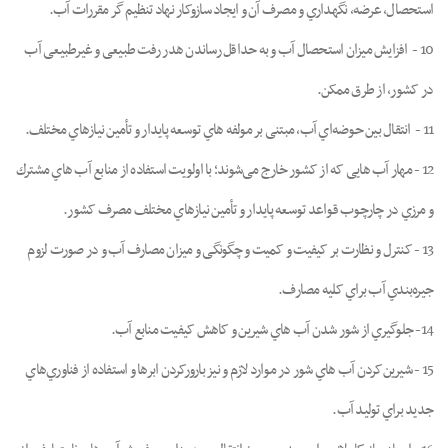
اﺳﺘﺤﺼﺎل، ﻋﺮﺿﻪ، ﻧﮕﻬﺪاري و ﻣﺼﺮف آن و اﯾﺠﺎد ﺳﺎزوﮐﺎر ﻧﻬﺎد ﺗﻨﻈﯿﻢ ﮔﺮ ﻣﻘﺮرات آب.
10 - اﻓﺰاﯾﺶ ﻣﯿﺰان اﺳﺘﺤﺼﺎل آب و ﺑﻪ ﺣﺪاﻗﻞ رﺳﺎﻧﺪن ﻫﺪر رﻓﺖ ﻃﺒﯿﻌﯽ و ﻏﯿﺮﻃﺒﯿﻌﯽ آب
در ﮐﺸﻮر، از ﻃﺮق ممکن.
11 - اﻧﺘﻘﺎل ﺑﯿﻦ ﺣﻮﺿﻪاي آب، ﻣﺒﺘﻨﯽ ﺑﺮ ﻣﻮﻟﻔﻪ ﻫﺎي ﺗﻮﺳﻌﻪ ﭘﺎﯾﺪار و ﺗﺄﻣﯿﻦ ﻧﯿﺎزﻫﺎي ﻣﺨﺘﻠﻒ.
12 - ﻣﻬﺎر آب ﻫﺎﯾﯽ ﮐﻪ از ﮐﺸﻮر ﺧﺎرج ﻣﯽﺷﻮﻧﺪ؛ ﺑﺎ اوﻟﻮﯾﺖ اﺳﺘﻔﺎده از ﻣﻨﺎﺑﻊ آب ﻫﺎي ﻣﺸﺘﺮك
و ﻣﺮزي در ﭼﺎرﭼﻮب ﻗﻮاﻋﺪ ﺗﻮﺳﻌﻪ ﭘﺎﯾﺪار و ﺗﺄﻣﯿﻦ ﻧﯿﺎزﻫﺎي ﻣﺨﺘﻠﻒ ﻣﺼﺮف ﮐﺸﻮر.
13 - ﮐﻨﺘﺮل و ﻧﻈﺎرت ﺑﺮ ﮐﯿﻔﯿﺖ و ﮐﻤﯿﺖ و ﭼﮕﻮﻧﮕﯽ و ﻣﯿﺰان ﻣﺼﺎرف آب و در ﺻﻮرت ﻟﺰوم
ﺟﯿﺮهﺑﻨﺪي آب ﺑﺮاي ﮐﻠﯿﻪ ﻣﺼﺎرف.
14- ﺟﻠﻮﮔﯿﺮي از ﺷﻮر ﺷﺪن آب ﻫﺎي ﺷﯿﺮﯾﻦ و ﮐﺎﻫﺶ ﮐﯿﻔﯿﺖ ﻣﻨﺎﺑﻊ آب.
15 - ﺷﯿﺮﯾﻦﮐﺮدن آب ﻫﺎي ﺷﻮر در ﻣﻮارد ﻻزم و ﻧﯿﺰ ﺑﺎرورﮐﺮدن اﺑﺮﻫﺎ و اﺳﺘﻔﺎده از ﻓﻨﺎوريﻫﺎي
ﺟﺪﯾﺪ ﺑﺮاي ﺗﻮﻟﯿﺪ آب.