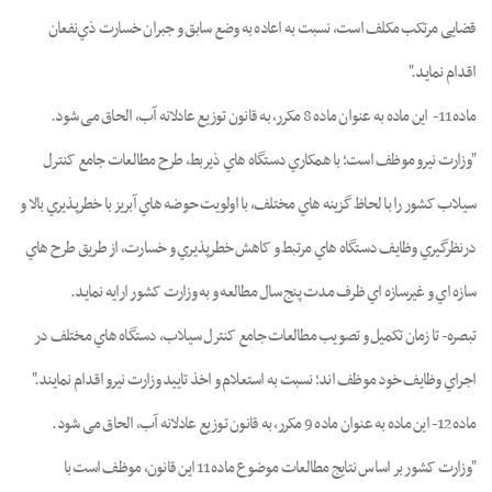
ﻗﻀﺎﯾﯽ ﻣﺮﺗﮑﺐ ﻣﮑﻠﻒ اﺳﺖ، ﻧﺴﺒﺖ ﺑﻪ اﻋﺎده ﺑﻪ وﺿﻊ ﺳﺎﺑﻖ و ﺟﺒﺮان ﺧﺴﺎرت ذيﻧﻔﻌﺎن
اﻗﺪام ﻧﻤﺎﯾﺪ."
ﻣﺎده 11- اﯾﻦ ﻣﺎده ﺑﻪ ﻋﻨﻮان ﻣﺎده 8 ﻣﮑﺮر، ﺑﻪ ﻗﺎﻧﻮن ﺗﻮزﯾﻊ ﻋﺎدﻻﻧﻪ آب، اﻟﺤﺎق ﻣﯽ ﺷﻮد.
"وزارت ﻧﯿﺮو ﻣﻮﻇﻒ اﺳﺖ؛ ﺑﺎ ﻫﻤﮑﺎري دﺳﺘﮕﺎه ﻫﺎي ذﯾﺮﺑﻂ، ﻃﺮح ﻣﻄﺎﻟﻌﺎت ﺟﺎﻣﻊ ﮐﻨﺘﺮل
ﺳﯿﻼب ﮐﺸﻮر را ﺑﺎ ﻟﺤﺎظ ﮔﺰﯾﻨﻪ ﻫﺎي ﻣﺨﺘﻠﻒ، ﺑﺎ اوﻟﻮﯾﺖ ﺣﻮﺿﻪ ﻫﺎي آﺑﺮﯾﺰ ﺑﺎ ﺧﻄﺮﭘﺬﯾﺮي ﺑﺎﻻ و
درﻧﻈﺮﮔﯿﺮي وﻇﺎﯾﻒ دﺳﺘﮕﺎه ﻫﺎي ﻣﺮﺗﺒﻂ و ﮐﺎﻫﺶ ﺧﻄﺮﭘﺬﯾﺮي و ﺧﺴﺎرت، از ﻃﺮﯾﻖ ﻃﺮح ﻫﺎي
ﺳﺎزه اي و ﻏﯿﺮﺳﺎزه اي ﻇﺮف ﻣﺪت ﭘﻨﺞ ﺳﺎل ﻣﻄﺎﻟﻌﻪ و ﺑﻪ وزارت ﮐﺸﻮر اراﯾﻪ ﻧﻤﺎﯾﺪ.
ﺗﺒﺼﺮه- ﺗﺎ زﻣﺎن ﺗﮑﻤﯿﻞ و ﺗﺼﻮﯾﺐ ﻣﻄﺎﻟﻌﺎت ﺟﺎﻣﻊ ﮐﻨﺘﺮل ﺳﯿﻼب، دﺳﺘﮕﺎه ﻫﺎي ﻣﺨﺘﻠﻒ در
اﺟﺮاي وﻇﺎﯾﻒ ﺧﻮد موﻇﻒ اﻧﺪ؛ ﻧﺴﺒﺖ ﺑﻪ اﺳﺘﻌﻼم و اﺧﺬ ﺗﺎﯾﯿﺪ وزارت ﻧﯿﺮو اﻗﺪام ﻧﻤﺎﯾﻨﺪ."
ﻣﺎده 12- اﯾﻦ ﻣﺎده ﺑﻪ ﻋﻨﻮان ﻣﺎده 9 ﻣﮑﺮر، ﺑﻪ ﻗﺎﻧﻮن ﺗﻮزﯾﻊ ﻋﺎدﻻﻧﻪ آب، اﻟﺤﺎق ﻣﯽ ﺷﻮد.
"وزارت ﮐﺸﻮر ﺑﺮ اﺳﺎس ﻧﺘﺎﯾﺞ ﻣﻄﺎﻟﻌﺎت ﻣﻮﺿﻮع ﻣﺎده 11 اﯾﻦ ﻗﺎﻧﻮن، ﻣﻮﻇﻒ اﺳﺖ ﺑﺎ