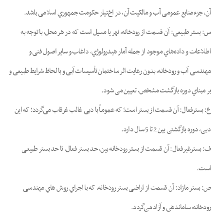
آن، ﺟﺰء ﻣﻨﺎﺑﻊ ﻋﻤﻮﻣﯽ آب و ﻣﺎﻟﮑﯿﺖ آن، در اخﺘﯿﺎر ﺣﮑﻮﻣﺖ ﺟﻤﻬﻮري اﺳﻼﻣﯽ ﺑﺎﺷﺪ.
س: ﺑﺴﺘﺮ ﻃﺒﯿﻌﯽ: آن ﻗﺴﻤﺖ از رودﺧﺎﻧﻪ، ﻧﻬﺮ ﯾﺎ ﻣﺴﯿﻞ اﺳﺖ ﮐﻪ در ﻫﺮ ﻣﺤﻞ، ﺑﺎ ﺗﻮﺟﻪ ﺑﻪ
اﻃﻼﻋﺎت و دادهﻫﺎي موﺟﻮد از ﺟﻤﻠﻪ آﻣﺎر ﻫﯿﺪروﻟﻮژي، داﻏﺎب و ﺳﺎﯾﺮ اﺻﻮل ﻓﻨﯽ و
ﻣﻬﻨﺪﺳﯽ آب و رودﺧﺎﻧﻪ، ﺑﺪون رﻋﺎﯾﺖ اﺛﺮ ﺳﺎﺧﺘﻤﺎن ﺗﺄﺳﯿﺴﺎت آﺑﯽ و ﺑﺎ ﻟﺤﺎظ ﺷﺮاﯾﻂ ﻃﺒﯿﻌﯽ و
ﺑﺮ ﻣﺒﻨﺎي دوره ﺑﺎزﮔﺸﺖ ﻣﺸﺨﺺ، ﺗﻌﯿﯿﻦ ﻣﯽ ﺷﻮد.
ع: ﺑﺴﺘﺮﻓﻌﺎل: آن ﻗﺴﻤﺖ از ﺑﺴﺘﺮ اﺳﺖ؛ ﮐﻪ ﻋﻤﻮﻣـﺎً ﺑﺎ دﺑﯽ ﻏﺎﻟﺐ ﻏﺮﻗﺎب ﻣﯽﮔﺮدد؛ ﮐﻪ اﯾﻦ
دﺑﯽ، دوره ﺑﺎزﮔﺸﺘﯽ ﺑﯿﻦ 2 ﺗﺎ 5 ﺳﺎل دارد.
ف: ﺑﺴﺘﺮﻏﯿﺮﻓﻌﺎل: آن ﻗﺴﻤﺖ از ﺑﺴﺘﺮ رودﺧﺎﻧﻪ ﺑﯿﻦ، ﺣﺪ ﺑﺴﺘﺮ ﻓﻌﺎل، ﺗﺎ ﺣﺪ ﺑﺴﺘﺮ ﻃﺒﯿﻌﯽ
اﺳﺖ.
ص: ﺑﺴﺘﺮ ﻣﺎزاد: آن ﻗﺴﻤﺖ از اراﺿﯽ ﺑﺴﺘﺮ رودﺧﺎﻧﻪ، ﮐﻪ ﺑﺎ اﺟﺮاي روش ﻫﺎي ﻣﻬﻨﺪﺳﯽ
رودﺧﺎﻧﻪ، ﺳﺎﻣﺎﻧﺪﻫﯽ و آزاد ﻣﯽﮔﺮدد.