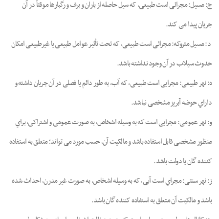
ج: ﻣﺴﯿﻞ: ﻣﺠﺮاﺋﯽ اﺳﺖ ﻃﺒﯿﻌﯽ، ﮐﻪ ﺳﯿﻞ ﺣﺎﺻﻠﻪ از ﺑﺎران و ﺑﺮف و رﮔﺒﺎرﻫﺎ ﻣﻮﻗﺘﺎً در آن
ﺟﺮﯾﺎن ﭘﯿﺪا ﻣﯽ ﮐﻨﺪ.
د: ﻣﺴﯿﻞ ﻣﺘﺮوﮐﻪ: ﻣﺠﺮاﺋﯽ اﺳﺖ ﻃﺒﯿﻌﯽ، ﮐﻪ ﺗﺤﺖ ﺗﺄﺛﯿﺮ ﻋﻮاﻣﻞ ﻃﺒﯿﻌﯽ ﯾﺎ ﻏﯿﺮﻃﺒﯿﻌﯽ اﻣﮑﺎن
ﺣﺪوث ﺳﯿﻼب در آن وﺟﻮد ﻧﺪاﺷﺘﻪ ﺑﺎﺷﺪ.
ه: نهر ﻃﺒﯿﻌﯽ: ﻣﺠﺮاﯾﯽ اﺳﺖ ﻃﺒﯿﻌﯽ، ﮐﻪ آب، ﺑﻪ ﻃﻮر داﺋﻢ ﯾﺎ ﻓﺼﻠﯽ در آن ﺟﺮﯾﺎن داﺷﺘﻪ و
داراي ﺣﻮﺿﻪ آﺑﺮﯾﺰ ﻣﺸﺨﺼﯽ ﻧﺒﺎﺷﺪ.
و: نهر ﻋﻤﻮﻣﯽ: ﻣﺠﺮاﯾﯽ اﺳﺖ ﮐﻪ ﺑﻪ وﺳﯿﻠﻪ اﺷﺨﺎص، ﺑﻪ ﺻﻮرت ﻋﻤﻮﻣﯽ و اﺷﺘﺮاﮐﯽ، ﺑﺮاي
ﻣﻨﻈﻮر ﻣﺸﺨﺼﯽ ﻗﺎﺑﻞ اﺳﺘﻔﺎده ﺑﺎﺷﺪ و ﻣﺎﻟﮑﯿﺖ آن، ﺣﺴﺐ ﻣﻮرد ﻣﯽ ﺗﻮاﻧﺪ؛ ﻣﺘﻌﻠﻖ ﺑﻪ اﺳﺘﻔﺎده
ﮐﻨﻨﺪه ﮔﺎن ﯾﺎ دوﻟﺖ ﺑﺎﺷﺪ.
ز: ﻧﻬﺮ ﺳﻨﺘﯽ: ﻣﺠﺮاي اﺳﺖ آﺑﯽ، ﮐﻪ ﺑﻪ وﺳﯿﻠﻪ اﺷﺨﺎص، ﺑﻪ ﺻﻮرت ﻏﯿﺮ ﻣﺪرن، اﺣﺪاث ﺷﺪه
ﺑﺎﺷﺪ و ﻣﺎﻟﮑﯿﺖ آن ﻣﺘﻌﻠﻖ ﺑﻪ اﺳﺘﻔﺎده ﮐﻨﻨﺪه ﮔﺎن ﺑﺎﺷﺪ.