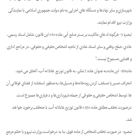
ﺷﻬﺮﺳﺎزي و ﺳﺎﯾﺮ ﻧﻬﺎدﻫﺎ و دﺳﺘﮕﺎه ﻫﺎي اﺟﺮاﯾﯽ ﺑﻪ ﻧﺎم دوﻟﺖ ﺟﻤﻬﻮري اﺳﻼﻣﯽ ﺑﺎ ﻧﻤﺎﯾﻨﺪﮔﯽ
وزارت ﻧﯿﺮو اﻗﺪام ﻧﻤﺎﯾﻨﺪ.
ﺗﺒﺼﺮه 5- ﻫﺮﮔﻮﻧﻪ ادﻋﺎي ﻣﺎﻟﮑﯿﺖ ﺑﺮ ﺑﺴﺘﺮ ﻣﻨﺎﺑﻊ آﺑﯽ ﻣﺎده «6» اﯾﻦ ﻗﺎﻧﻮن، ﺷﺎﻣﻞ اﺳﻨﺎد رﺳﻤﯽ،
ﻋﺎدي، ﺻﻠﺢ، وﻗﻔﯽ و ﺳﺎﯾﺮ اﺳﻨﺎد ﻋﺎدي از ﻧﺎﺣﯿﻪ اﺷﺨﺎص ﺣﻘﯿﻘﯽ و ﺣﻘﻮﻗﯽ، در ﻣﺮاﺟﻊ اداري
و ﻗﻀﺎﯾﯽ ﻣﺴﻤﻮع ﻧﯿﺴﺖ."
ﻣﺎده10- اﯾﻦ ﻣﺎده ﺑﻪ ﻋﻨﻮان ﻣﺎده 7 ﻣﮑﺮر، ﺑﻪ ﻗﺎﻧﻮن ﺗﻮزﯾﻊ ﻋﺎدﻻﻧﻪ آب، اﻟﺤﺎق ﻣﯽ ﺷﻮد.
اﻧﺤﺮاف ﻣﺴﯿﺮ ﯾﺎ ﻣﺴﻘﻒ ﮐﺮدن رودﺧﺎﻧﻪﻫﺎ و ﻣﺴﯿﻞﻫﺎ، ﺑﻪ ﻣﻨﻈﻮر اﺳﺘﻔﺎده از ﻓﻀﺎي ﻓﻮﻗﺎﻧﯽ آن
ﻫﺎ، ﺗﻮﺳﻂ اﺷﺨﺎص ﺣﻘﯿﻘﯽ و ﺣﻘﻮﻗﯽ از ﺟﻤﻠﻪ ﺷﻬﺮداريﻫﺎ و دﻫﯿﺎريﻫﺎ ﻣﻤﻨﻮع اﺳﺖ.
درﺻﻮرت ﺗﺨﻠﻒ ﻣﻄﺎﺑﻖ ﻣﺎده «45» ﻗﺎنون ﺗﻮزﯾﻊ ﻋﺎدﻻﻧﻪ آب، ﺑﺎ ﻣﺘﺨﻠﻒ ﺑﺮﺧﻮرد ﺧﻮاﻫﺪ
ﺷﺪ.
ﺗﺒﺼﺮه- در ﺻﻮرت ﺗﺨﻠﻒ اﺷﺨﺎص از ﻣﺎده ﻓﻮق، ﺑﻨﺎ ﺑﻪ درﺧﻮاﺳﺖ وزارت ﻧﯿﺮو و ﺑﺎ ﺣﮑﻢ ﻣﺮﺟﻊ