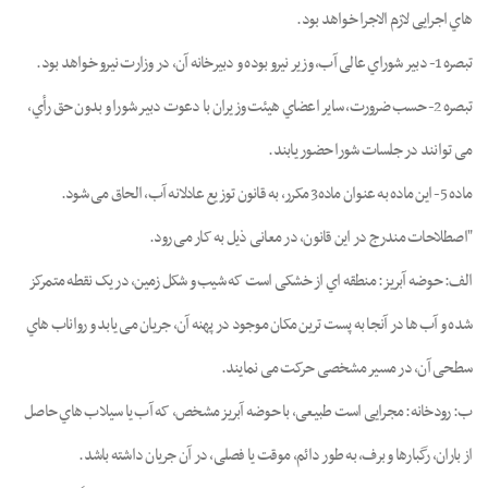
ﻫﺎي اﺟﺮاﯾﯽ ﻻزم اﻻﺟﺮا ﺧﻮاﻫﺪ ﺑﻮد.
ﺗﺒﺼﺮه 1- دﺑﯿﺮ ﺷﻮراي ﻋﺎﻟﯽ آب، وزﯾﺮ ﻧﯿﺮو ﺑﻮده و دﺑﯿﺮﺧﺎﻧﻪ آن، در وزارت ﻧﯿﺮو ﺧﻮاﻫﺪ ﺑﻮد.
ﺗﺒﺼﺮه 2- ﺣﺴﺐ ﺿﺮورت، ﺳﺎﯾﺮ اﻋﻀﺎي ﻫﯿﺌﺖ وزﯾﺮان ﺑﺎ دﻋﻮت دﺑﯿﺮ ﺷﻮرا و ﺑﺪون ﺣﻖ رأي،
ﻣﯽ ﺗﻮاﻧﻨﺪ در ﺟﻠﺴﺎت ﺷﻮرا ﺣﻀﻮر ﯾﺎﺑﻨﺪ.
ﻣﺎده 5- اﯾﻦ ﻣﺎده ﺑﻪ ﻋﻨﻮان ﻣﺎده3 ﻣﮑﺮر، ﺑﻪ ﻗﺎﻧﻮن ﺗﻮزﯾﻊ ﻋﺎدﻻﻧﻪ آب، اﻟﺤﺎق ﻣﯽ ﺷﻮد.
"اﺻﻄﻼﺣﺎت ﻣﻨﺪرج در اﯾﻦ ﻗﺎﻧﻮن، در ﻣﻌﺎﻧﯽ ذﯾﻞ ﺑﻪ ﮐﺎر ﻣﯽ رود.
اﻟﻒ: ﺣﻮﺿﻪ آﺑﺮﯾﺰ: ﻣﻨﻄﻘﻪ اي از ﺧﺸﮑﯽ اﺳﺖ ﮐﻪ ﺷﯿﺐ و ﺷﮑﻞ زﻣﯿﻦ، در ﯾﮏ ﻧﻘﻄﻪ ﻣﺘﻤﺮﮐﺰ
ﺷﺪه و آب ﻫﺎ در آﻧﺠﺎ ﺑﻪ ﭘﺴﺖ ﺗﺮﯾﻦ ﻣﮑﺎن ﻣﻮﺟﻮد در ﭘﻬﻨﻪ آن، ﺟﺮﯾﺎن ﻣﯽ ﯾﺎﺑﺪ و رواﻧﺎب ﻫﺎي
ﺳﻄﺤﯽ آن، در ﻣﺴﯿﺮ ﻣﺸﺨﺼﯽ ﺣﺮﮐﺖ ﻣﯽ ﻧﻤﺎﯾﻨﺪ.
ب: رودﺧﺎﻧﻪ: ﻣﺠﺮاﯾﯽ اﺳﺖ ﻃﺒﯿﻌﯽ، ﺑﺎ ﺣﻮﺿﻪ آﺑﺮﯾﺰ ﻣﺸﺨﺺ، ﮐﻪ آب ﯾﺎ ﺳﯿﻼب ﻫﺎي ﺣﺎﺻﻞ
از ﺑﺎران، رﮔﺒﺎرﻫﺎ و ﺑﺮف، ﺑﻪ ﻃﻮر داﺋﻢ، ﻣﻮﻗﺖ ﯾﺎ ﻓﺼﻠﯽ، در آن ﺟﺮﯾﺎن داﺷﺘﻪ ﺑﺎﺷﺪ.