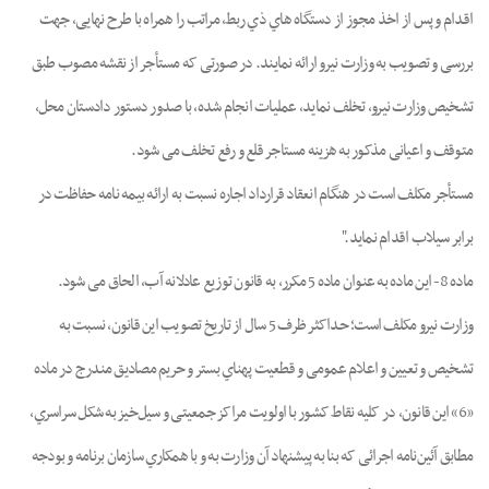
اﻗﺪام و ﭘﺲ از اﺧﺬ ﻣﺠﻮز از دﺳﺘﮕﺎه ﻫﺎي ذي رﺑﻂ، ﻣﺮاﺗﺐ را ﻫﻤﺮاه ﺑﺎ ﻃﺮح ﻧﻬﺎﯾﯽ، ﺟﻬﺖ
ﺑﺮرﺳﯽ و ﺗﺼﻮﯾﺐ ﺑﻪ وزارت ﻧﯿﺮو اراﺋﻪ ﻧﻤﺎﯾﻨﺪ. در ﺻﻮرﺗﯽ ﮐﻪ ﻣﺴﺘﺄﺟﺮ از ﻧﻘﺸﻪ ﻣﺼﻮب ﻃﺒﻖ
ﺗﺸﺨﯿﺺ وزارت نیرو، ﺗﺨﻠﻒ ﻧﻤﺎﯾﺪ، ﻋﻤﻠﯿﺎت اﻧﺠﺎم ﺷﺪه، ﺑﺎ ﺻﺪور دﺳﺘﻮر دادﺳﺘﺎن ﻣﺤﻞ،
ﻣﺘﻮﻗﻒ و اﻋﯿﺎﻧﯽ ﻣﺬﮐﻮر ﺑﻪ هزینه مستاجر ﻗﻠﻊ و رﻓﻊ ﺗﺨﻠﻒ ﻣﯽ ﺷﻮد.
مستأجر ﻣﮑﻠﻒ اﺳﺖ در ﻫﻨﮕﺎم اﻧﻌﻘﺎد ﻗﺮارداد اﺟﺎره ﻧﺴﺒﺖ ﺑﻪ اراﺋﻪ ﺑﯿﻤﻪ ﻧﺎﻣﻪ ﺣﻔﺎﻇﺖ در
ﺑﺮاﺑﺮ ﺳﯿﻼب اﻗﺪام ﻧﻤﺎﯾﺪ."
ﻣﺎده 8- اﯾﻦ ﻣﺎده ﺑﻪ ﻋﻨﻮان ﻣﺎده 5 ﻣﮑﺮر، ﺑﻪ ﻗﺎﻧﻮن ﺗﻮزﯾﻊ ﻋﺎدﻻﻧﻪ آب، اﻟﺤﺎق ﻣﯽ ﺷﻮد.
وزارت ﻧﯿﺮو ﻣﮑﻠﻒ اﺳﺖ؛ ﺣﺪاﮐﺜﺮ ﻇﺮف 5 ﺳﺎل از ﺗﺎرﯾﺦ ﺗﺼﻮﯾﺐ اﯾﻦ ﻗﺎﻧﻮن، ﻧﺴﺒﺖ ﺑﻪ
ﺗﺸﺨﯿﺺ و ﺗﻌﯿﯿﻦ و اﻋﻼم ﻋﻤﻮﻣﯽ و ﻗﻄﻌﯿﺖ ﭘﻬﻨﺎي ﺑﺴﺘﺮ و ﺣﺮﯾﻢ ﻣﺼﺎدﯾﻖ ﻣﻨﺪرج در ﻣﺎده
«6» اﯾﻦ ﻗﺎﻧﻮن، در ﮐﻠﯿﻪ ﻧﻘﺎط ﮐﺸﻮر ﺑﺎ اوﻟﻮﯾﺖ ﻣﺮاﮐﺰ ﺟﻤﻌﯿﺘﯽ و ﺳﯿﻞﺧﯿﺰ ﺑﻪ ﺷﮑﻞ ﺳﺮاﺳﺮي،
ﻣﻄﺎﺑﻖ آﺋﯿﻦﻧﺎﻣﻪ اﺟﺮاﺋﯽ ﮐﻪ ﺑﻨﺎ ﺑﻪ ﭘﯿﺸﻨﻬﺎد آن وزارت به و ﺑﺎ ﻫﻤﮑﺎري ﺳﺎزﻣﺎن ﺑﺮﻧﺎﻣﻪ و ﺑﻮدﺟﻪ