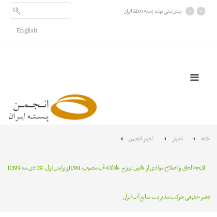
›
‹
اطلاعیه در خصوص شرایط «مصالحه
ریالی» تعهدات ارزی سال‌های ۱۳۹۷
تا ۱۴۰۰
English
خانه
اخبار
اخبار انجمن
لایحه الحاق و اصلاح موادی از قانون توزیع عادلانه آب مصوب 1361(ویرایش اول. 28 دی ماه 1399)
دفتر حقوقی شرکت مدیریت منابع آب ایران