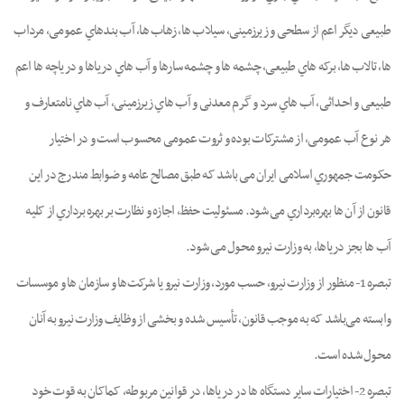
ﻃﺒﯿﻌﯽ دﯾﮕﺮ اﻋﻢ از ﺳﻄﺤﯽ و زﯾﺮزﻣﯿﻨﯽ، ﺳﯿﻼب ﻫﺎ، زﻫﺎب ﻫﺎ، آب ﺑﻨﺪﻫﺎي ﻋﻤﻮﻣﯽ، ﻣﺮداب
ﻫﺎ، ﺗﺎﻻب ﻫﺎ، ﺑﺮﮐﻪ ﻫﺎي ﻃﺒﯿﻌﯽ، ﭼﺸﻤﻪ ﻫﺎ و ﭼﺸﻤﻪ ﺳﺎرﻫﺎ و آب ﻫﺎي درﯾﺎﻫﺎ و درﯾﺎﭼﻪ ﻫﺎ اﻋﻢ
ﻃﺒﯿﻌﯽ و اﺣﺪاﺛﯽ، آب ﻫﺎي ﺳﺮد و ﮔﺮم ﻣﻌﺪﻧﯽ و آب ﻫﺎي زﯾﺮزﻣﯿﻨﯽ، آب ﻫﺎي ﻧﺎﻣﺘﻌﺎرف و
ﻫﺮ ﻧﻮع آب ﻋﻤﻮﻣﯽ، از ﻣﺸﺘﺮﮐﺎت ﺑﻮده و ﺛﺮوت ﻋﻤﻮﻣﯽ ﻣﺤﺴﻮب اﺳﺖ و در اﺧﺘﯿﺎر
ﺣﮑﻮﻣﺖ ﺟﻤﻬﻮري اﺳﻼﻣﯽ اﯾﺮان ﻣﯽ ﺑﺎﺷﺪ ﮐﻪ ﻃﺒﻖ ﻣﺼﺎﻟﺢ ﻋﺎﻣﻪ و ﺿﻮاﺑﻂ ﻣﻨﺪرج در اﯾﻦ
ﻗﺎﻧﻮن از آن ﻫﺎ ﺑﻬﺮهﺑﺮداري ﻣﯽ ﺷﻮد. ﻣﺴﺌﻮﻟﯿﺖ ﺣﻔﻆ، اﺟﺎزه و ﻧﻈﺎرت ﺑﺮ ﺑﻬﺮه ﺑﺮداري از ﮐﻠﯿﻪ
آب ﻫﺎ ﺑﺠﺰ درﯾﺎﻫﺎ، ﺑﻪ وزارت ﻧﯿﺮو ﻣﺤﻮل ﻣﯽ ﺷﻮد.
ﺗﺒﺼﺮه 1- ﻣﻨﻈﻮر از وزارت ﻧﯿﺮو، ﺣﺴﺐ ﻣﻮرد، وزارت ﻧﯿﺮو ﯾﺎ ﺷﺮﮐﺖﻫﺎ و ﺳﺎزﻣﺎن ﻫﺎ و ﻣﻮﺳﺴﺎت
واﺑﺴﺘﻪ ﻣﯽﺑﺎﺷﺪ ﮐﻪ ﺑﻪ ﻣﻮﺟﺐ ﻗﺎﻧﻮن، ﺗﺄﺳﯿﺲ ﺷﺪه و ﺑﺨﺸﯽ از وﻇﺎﯾﻒ وزارت ﻧﯿﺮو ﺑﻪ آﻧﺎن
ﻣﺤﻮل ﺷﺪه است.
تبصره 2- اﺧﺘﯿﺎرات ﺳﺎﯾﺮ دﺳﺘﮕﺎه ﻫﺎ در درﯾﺎﻫﺎ، در ﻗﻮاﻧﯿﻦ ﻣﺮﺑﻮﻃﻪ، ﮐﻤﺎﮐﺎن ﺑﻪ ﻗﻮت ﺧﻮد