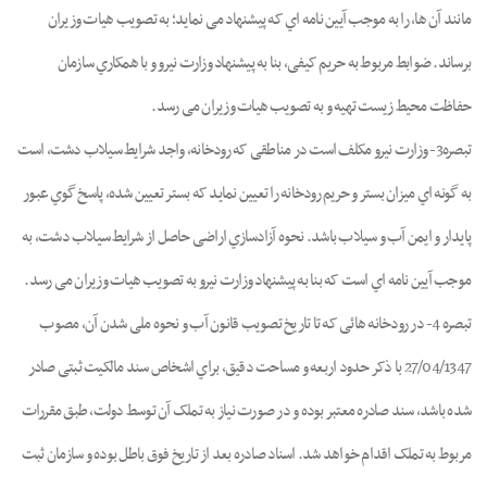
ﻣﺎﻧﻨﺪ آن ﻫﺎ، را ﺑﻪ ﻣﻮﺟﺐ آﯾﯿﻦ ﻧﺎﻣﻪ اي ﮐﻪ ﭘﯿﺸﻨﻬﺎد ﻣﯽ ﻧﻤﺎﯾﺪ؛ ﺑﻪ ﺗﺼﻮﯾﺐ ﻫﯿﺎت وزﯾﺮان
ﺑﺮﺳﺎﻧﺪ. ﺿﻮاﺑﻂ ﻣﺮﺑﻮط ﺑﻪ ﺣﺮﯾﻢ ﮐﯿﻔﯽ، ﺑﻨﺎ ﺑﻪ ﭘﯿﺸﻨﻬﺎد وزارت ﻧﯿﺮو و ﺑﺎ ﻫﻤﮑﺎري ﺳﺎزﻣﺎن
ﺣﻔﺎﻇﺖ ﻣﺤﯿﻂ زﯾﺴﺖ ﺗﻬﯿﻪ و ﺑﻪ ﺗﺼﻮﯾﺐ ﻫﯿﺎت وزﯾﺮان ﻣﯽ رﺳﺪ.
ﺗﺒﺼﺮه3- وزارت ﻧﯿﺮو ﻣﮑﻠﻒ اﺳﺖ در ﻣﻨﺎﻃﻘﯽ ﮐﻪ رودﺧﺎﻧﻪ، واﺟﺪ ﺷﺮاﯾﻂ ﺳﯿﻼب دﺷﺖ، اﺳﺖ
ﺑﻪ ﮔﻮﻧﻪ اي ﻣﯿﺰان ﺑﺴﺘﺮ و ﺣﺮﯾﻢ رودﺧﺎﻧﻪ را ﺗﻌﯿﯿﻦ ﻧﻤﺎﯾﺪ ﮐﻪ ﺑﺴﺘﺮ ﺗﻌﯿﯿﻦ ﺷﺪه، ﭘﺎﺳﺦ ﮔﻮي ﻋﺒﻮر
ﭘﺎﯾﺪار و اﯾﻤﻦ آب و ﺳﯿﻼب ﺑﺎﺷﺪ. ﻧﺤﻮه آزادﺳﺎزي اراﺿﯽ ﺣﺎﺻﻞ از ﺷﺮاﯾﻂ ﺳﯿﻼب دﺷﺖ، ﺑﻪ
ﻣﻮﺟﺐ آﯾﯿﻦ ﻧﺎﻣﻪ اي اﺳﺖ ﮐﻪ ﺑﻨﺎ ﺑﻪ ﭘﯿﺸﻨﻬﺎد وزارت ﻧﯿﺮو ﺑﻪ ﺗﺼﻮﯾﺐ ﻫﯿﺎت وزﯾﺮان ﻣﯽ رﺳﺪ.
ﺗﺒﺼﺮه 4- در رودﺧﺎﻧﻪ ﻫﺎﺋﯽ ﮐﻪ ﺗﺎ ﺗﺎرﯾﺦ ﺗﺼﻮﯾﺐ ﻗﺎﻧﻮن آب و ﻧﺤﻮه ﻣﻠﯽ ﺷﺪن آن، ﻣﺼﻮب
27/04/1347 ﺑﺎ ذﮐﺮ ﺣﺪود ارﺑﻌﻪ و ﻣﺴﺎﺣﺖ دﻗﯿﻖ، ﺑﺮاي اﺷﺨﺎص ﺳﻨﺪ ﻣﺎﻟﮑﯿﺖ ﺛﺒﺘﯽ ﺻﺎدر
ﺷﺪه ﺑﺎﺷﺪ، ﺳﻨﺪ ﺻﺎدره ﻣﻌﺘﺒﺮ ﺑﻮده و در ﺻﻮرت ﻧﯿﺎز ﺑﻪ ﺗﻤﻠﮏ آن ﺗﻮﺳﻂ دوﻟﺖ، ﻃﺒﻖ ﻣﻘﺮرات
ﻣﺮﺑﻮط ﺑﻪ ﺗﻤﻠﮏ اﻗﺪام ﺧﻮاﻫﺪ ﺷﺪ. اﺳﻨﺎد ﺻﺎدره ﺑﻌﺪ از ﺗﺎرﯾﺦ ﻓﻮق ﺑﺎﻃﻞ ﺑﻮده و ﺳﺎزﻣﺎن ﺛﺒﺖ