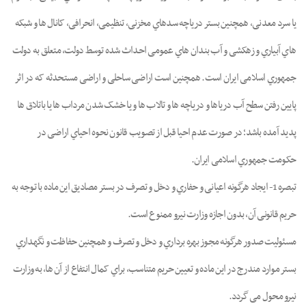
ﯾﺎ ﺳﺮد ﻣﻌﺪﻧﯽ، ﻫﻤﭽﻨﯿﻦ ﺑﺴﺘﺮ درﯾﺎﭼﻪ ﺳﺪﻫﺎي مخزنی، ﺗﻨﻈﯿﻤﯽ، اﻧﺤﺮاﻓﯽ، ﮐﺎﻧﺎل ﻫﺎ و ﺷﺒﮑﻪ
ﻫﺎي آﺑﯿﺎري و زﻫﮑﺸﯽ و آب ﺑﻨﺪان ﻫﺎي ﻋﻤﻮﻣﯽ اﺣﺪاث ﺷﺪه ﺗﻮﺳﻂ دوﻟﺖ، ﻣﺘﻌﻠﻖ ﺑﻪ دوﻟﺖ
ﺟﻤﻬﻮري اﺳﻼﻣﯽ اﯾﺮان اﺳﺖ. ﻫﻤﭽﻨﯿﻦ اﺳﺖ اراﺿﯽ ﺳﺎﺣﻠﯽ و اراﺿﯽ مستحدثه ﮐﻪ در اﺛﺮ
ﭘﺎﯾﯿﻦ رﻓﺘﻦ ﺳﻄﺢ آب درﯾﺎﻫﺎ و درﯾﺎﭼﻪ ﻫﺎ و ﺗﺎﻻب ﻫﺎ و ﯾﺎ ﺧﺸﮏ ﺷﺪن ﻣﺮداب ﻫﺎ ﯾﺎ ﺑﺎﺗﻼق ﻫﺎ
ﭘﺪﯾﺪ آﻣﺪه ﺑﺎﺷﺪ؛ در ﺻﻮرت ﻋﺪم اﺣﯿﺎ ﻗﺒﻞ از ﺗﺼﻮﯾﺐ ﻗﺎﻧﻮن ﻧﺤﻮه اﺣﯿﺎي اراﺿﯽ در
ﺣﮑﻮﻣﺖ ﺟﻤﻬﻮري اﺳﻼﻣﯽ اﯾﺮان.
ﺗﺒﺼﺮه 1- اﯾﺠﺎد ﻫﺮﮔﻮﻧﻪ اﻋﯿﺎﻧﯽ و ﺣﻔﺎري و دﺧﻞ و ﺗﺼﺮف در ﺑﺴﺘﺮ ﻣﺼﺎدﯾﻖ اﯾﻦ ﻣﺎده ﺑﺎ ﺗﻮﺟﻪ ﺑﻪ
حریم ﻗﺎﻧﻮﻧﯽ آن، ﺑﺪون اﺟﺎزه وزارت ﻧﯿﺮو ﻣﻤﻨﻮع اﺳﺖ.
ﻣﺴﺌﻮﻟﯿﺖ ﺻﺪور ﻫﺮﮔﻮﻧﻪ ﻣﺠﻮز ﺑﻬﺮه ﺑﺮداري و دﺧﻞ و ﺗﺼﺮف و ﻫﻤﭽﻨﯿﻦ ﺣﻔﺎﻇﺖ و ﻧﮕﻬﺪاري
ﺑﺴﺘﺮ ﻣﻮارد ﻣﻨﺪرج در اﯾﻦ ﻣﺎده و ﺗﻌﯿﯿﻦ ﺣﺮﯾﻢ ﻣﺘﻨﺎﺳﺐ، ﺑﺮاي ﮐﻤﺎل اﻧﺘﻔﺎع از آن ﻫﺎ، ﺑﻪ وزارت
ﻧﯿﺮو ﻣﺤﻮل ﻣﯽ ﮔﺮدد.