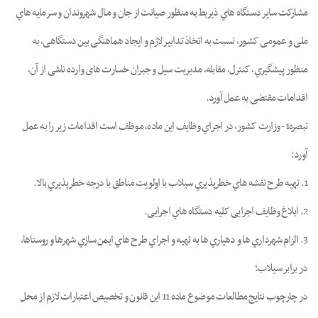
ﻣﺸﺎرﮐﺖ ﺳﺎﯾﺮ دﺳﺘﮕﺎه ﻫﺎي ذﯾﺮﺑﻂ ﺑﻪ ﻣﻨﻈﻮر ﺻﯿﺎﻧﺖ از ﺟﺎن و ﻣـﺎل ﺷﻬﺮوﻧﺪان و ﺳﺮﻣﺎﯾﻪ ﻫﺎي
ﻣﻠﯽ و ﻋﻤﻮﻣﯽ ﮐﺸﻮر، ﻧـﺴﺒﺖ ﺑﻪ اﺗﺨﺎذ ﺗﺪاﺑﯿﺮ ﻻزم و اﯾﺠﺎد ﻫﻤﺎﻫﻨﮕﯽ ﺑﯿﻦ دﺳﺘﮕﺎﻫﯽ، ﺑﻪ
ﻣﻨﻈﻮر ﭘـﯿﺸﮕﯿﺮي، ﮐﻨﺘﺮل، ﻣﻘﺎﺑﻠﻪ، ﻣﺪﯾﺮﯾﺖ ﺳﯿﻞ و ﺟﺒﺮان ﺧﺴﺎرت های وارده ﻧﺎﺷﯽ از آن،
اﻗﺪاﻣﺎت ﻣﻘﺘﻀﯽ ﺑﻪ ﻋﻤﻞ آورد.
ﺗﺒﺼﺮه1- وزارت ﮐﺸﻮر، در اﺟﺮاي وﻇﺎﯾﻒ اﯾﻦ ﻣﺎده، ﻣﻮﻇﻒ اﺳﺖ اﻗﺪاﻣﺎت زﯾﺮ را ﺑﻪ ﻋﻤﻞ
آورد:
1. ﺗﻬﯿﻪ ﻃﺮح ﻧﻘﺸﻪ ﻫﺎي ﺧﻄﺮﭘﺬﯾﺮي ﺳﯿﻼب ﺑﺎ اوﻟﻮﯾﺖ ﻣﻨﺎﻃﻖ ﺑﺎ درﺟﻪ ﺧﻄﺮﭘﺬﯾﺮي ﺑﺎﻻ.
2. اﺑﻼغ وﻇﺎﯾﻒ اﺟﺮاﯾﯽ ﮐﻠﯿﻪ دﺳﺘﮕﺎه ﻫﺎي اﺟﺮاﯾﯽ.
3. اﻟﺰام ﺷﻬﺮداري ﻫﺎ و دﻫﯿﺎري ﻫﺎ ﺑﻪ ﺗﻬﯿﻪ و اﺟﺮاي ﻃﺮح ﻫﺎي اﯾﻤﻦ ﺳﺎزي ﺷﻬﺮﻫﺎ و روﺳﺘﺎﻫﺎ،
در ﺑﺮاﺑﺮ ﺳﯿﻼب؛
در ﭼﺎرﭼﻮب ﻧﺘﺎﯾﺞ ﻣﻄﺎﻟﻌﺎت ﻣﻮﺿﻮع ﻣﺎده 11 اﯾﻦ ﻗﺎﻧﻮن و ﺗﺨﺼﯿﺺ اﻋﺘﺒﺎرات ﻻزم از ﻣﺤﻞ