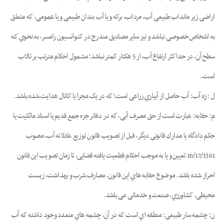
اراﺿﯽ زﯾﺮ ﻣﺎﻧﺪاب ﻃﺒﯿﻌﯽ آب، ﻣﺮداب، ﺑﺮﮐﻪ و ﯾﺎ آب ﺑﻨﺪان ﻃﺒﯿﻌﯽ و ﯾﺎ ﻋﻤﻮﻣﯽ، ﮐﻪ ﻣﺘﻌﻠﻖ
ﺑﻪ اﺷﺨﺎص ﺧﺼﻮﺻﯽ ﻧﺒﺎﺷﺪ و ﻧﯿﺰ ﺳﺎﯾﺮ ﻣﺼﺎدﯾﻖ ﻣﻨﺪرج در ﮐﻨﻮاﻧﺴﯿﻮن راﻣﺴﺮ، به ﻧﺤﻮي ﮐﻪ
ﺳﻄﺢ آن، در ﺣﺪاﮐﺜﺮ ارﺗﻔﺎع آب، از 5 ﻫﮑﺘﺎر ﮐﻤﺘﺮ ﻧﺒﺎﺷﺪ؛ ﻣﺸﻤﻮل اﺣﮑﺎم ﻣﺘﺮﺗﺐ ﺑﺮ ﺗﺎﻻب
اﺳﺖ.
ل : زه آب: آب ﺣﺎﺻﻞ از آﺑﯿﺎري زراﻋﯽ اﺳﺖ؛ ﮐﻪ در ﯾﮏ ﻣﺠﺮا ﯾﺎ ﮐﺎﻧﺎل ﻫﺪاﯾﺖ ﺷﺪه ﺑﺎﺷﺪ.
م: ﺣﻘﺎﺑﻪ: ﻋﺒﺎرت اﺳﺖ از ﺣﻖ ﻣﺼﺮف آﺑﯽ، ﮐﻪ در دﻓﺎﺗﺮ ﺟﺰء ﺟﻤﻊ ﻗﺪﯾﻢ ﯾﺎ اﺳﻨﺎد ﻣﺎﻟﮑﯿﺖ ﯾﺎ
ﺣﮑﻢ دادﮔﺎه ﯾﺎ مدارك ﻗﺎﻧﻮﻧﯽ دﯾﮕﺮ، ﻗﺒﻞ از ﺗﺼﻮﯾﺐ ﻗﺎﻧﻮن ﺗﻮزﯾﻊ ﻋﺎدﻻﻧﻪ آب، ﻣﺼﻮب
16/12/1361 ﺗﻌﯿﯿﻦ و ﯾﺎ ﺑﻪ ﻣﻮﺟﺐ اﺣﮑﺎم ﻗﻄﻌﯿﺖ ﯾﺎﻓﺘﻪ ﻗﻀﺎﯾﯽ، ﺗﺎ زﻣﺎن ﺗﺼﻮﯾﺐ اﯾﻦ ﻗﺎﻧﻮن
اﺣﺮاز ﺷﺪه ﺑﺎﺷﺪ. ﻣﻮﺿﻮع ﺣﻘﺎﺑﻪ ﻫﺎي اﯾﻦ ﻗﺎنون، ﻣﺼﺎرف ﺷﺮب و ﺑﻬﺪاﺷﺖ، زﯾﺴﺖ
ﻣﺤﯿﻄﯽ، ﮐﺸﺎورزي، ﺻﻨﻌﺖ و ﺧﺪﻣﺎﺗﯽ ﻣﯽ ﺑﺎﺷﺪ.
ن: ﭼﺸﻤﻪ ﺳﺎر ﻃﺒﯿﻌﯽ: ﻣﻨﻄﻘﻪ اي اﺳﺖ ﮐﻪ در آن، ﭼﺸﻤﻪ ﻫﺎي ﻣﺘﻌﺪد وﺟﻮد داﺷﺘﻪ ﮐﻪ آب