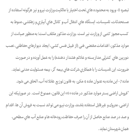
ﺗﺒﺼﺮه 8- ورود ﺑﻪ ﻣﺤﺪوده ﻫﺎي ﺗﺤﺖ اﺧﺘﯿﺎر ﯾﺎ ﻣﺎﻟﮑﯿﺖ وزارت ﻧﯿﺮو و ﻧﯿﺰ ﻫﺮﮔﻮﻧﻪ اﺳﺘﻔﺎده از
ﻣﺴﺘﺤﺪﺛﺎت، ﺗﺎﺳﯿﺴﺎت، اﯾﺴﺘﮕﺎه ﻫﺎي اﻧﺘﻘﺎل آب و ﮐﺎﻧﺎل ﻫﺎي آﺑﯿﺎري و زﻫﮑﺸﯽ، ﻣﻨﻮط ﺑﻪ
ﮐﺴﺐ ﻣﺠﻮز ﮐﺘﺒﯽ از وزارت ﻧﯿﺮ اﺳﺖ. وزارت ﻣﺬﮐﻮر ﻣﮑﻠﻒ اﺳﺖ؛ ﺑﻪ ﻣﻨﻈﻮر ﺻﯿﺎﻧﺖ از
ﻣﻮارد ﻣﺬﮐﻮر، اﻗﺪاﻣﺎت ﻣﻘﺘﻀﯽ ﻓﻨﯽ (از ﻗﺒﯿﻞ ﻓﻨﺲ ﮐﺸﯽ، اﯾﺠﺎد دﯾﻮارﻫﺎي ﺣﻔﺎﻇﺘﯽ، ﻧﺼﺐ
دورﺑﯿﻦ ﻫﺎي ﮐﻨﺘﺮﻟﯽ ﻣﺪارﺑﺴﺘﻪ و ﻋﻼﺋﻢ ﻫﺸﺪار دﻫﻨﺪه) را ﺑﻪ ﻋﻤﻞ آورده و در ﺻﻮرت
ﺿﺮورت، اﯾﻦ ﺗﺎﺳﯿﺴﺎت را ﺑﺎ ﻫﻤﮑﺎري ﺷﺮﮐﺖ ﻫﺎي ﺑﯿﻤﻪ ﮔﺮ، ﺑﯿﻤﻪ ﻣﺴﺌﻮﻟﯿﺖ ﻣﺪﻧﯽ ﻧﻤﺎﯾﺪ.
ﻣﺎده 7- اﯾﻦ ﻣﺎده ﺑﻪ ﻋﻨﻮان ﻣﺎده 4 ﻣﮑﺮر، ﺑﻪ ﻗﺎﻧﻮن ﺗﻮزﯾﻊ ﻋﺎدﻻﻧﻪ آب، اﻟﺤﺎق ﻣﯽ ﺷﻮد.
"ﻓﺮوش اراﺿﯽ ﺑﺴﺘﺮ ﻣﻮارد ﻣﺬﮐﻮر در ﻣﺎده «6» اﯾﻦ ﻗﺎﻧﻮن، ﻣﻤﻨﻮع اﺳﺖ. در ﺻﻮرﺗﯿﮑﻪ اﯾﻦ
اراﺿﯽ، ﻣﺘﺮوك و ﻏﯿﺮﻗﺎﺑﻞ اﺳﺘﻔﺎده ﺑﺎﺷﻨﺪ، وزارت ﻧﯿﺮو ﻣﯽ ﺗﻮاﻧﺪ ﻧﺴﺒﺖ ﺑﻪ ﻓﺮوش آن ﻫﺎ، اﻗﺪام
و ﺻﺪ در ﺻﺪ ﻣﻨﺎﺑﻊ ﺣﺎﺻﻞ از آن را ﺻﺮف ﺣﻔﺎﻇﺖ رودﺧﺎﻧﻪ ﻫﺎ و ﻣﻨﺎﺑﻊ آب ﻫﺎي ﺳﻄﺤﯽ،
ﻫﻤﺎن ﺷﻬﺮﺳﺘﺎن ﻧﻤﺎﯾﺪ.