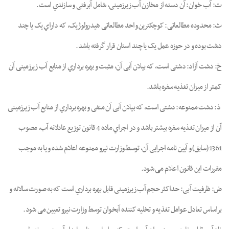
ت: آب ﺧﻮان: آن دﺳﺘﻪ از ﻣﺨﺎزن آب زﯾﺮزﻣﯿﻨﯽ، ﺷﺎﻣﻞ آﺑﺮﻓﺘﯽ و ﺳﺎزﻧﺪي اﺳﺖ.
ث: ﻣﺤﺪوده ﻣﻄﺎﻟﻌﺎﺗﯽ: ﮐﻮﭼﮑﺘﺮﯾﻦ واﺣﺪ ﻣﻄﺎﻟﻌﺎﺗﯽ ﻫﯿﺪروﻟﻮژﯾﮏ، ﮐﻪ داراي ﯾﮏ ﯾﺎ ﭼﻨﺪ
دﺷﺖ ﺑﻮده و در ﺣﻮزه ﻋﻤﻞ ﯾﮏ ﯾﺎ ﭼﻨﺪ اﺳﺘﺎن ﻗﺮار ﮔﺮﻓﺘﻪ ﺑﺎﺷﺪ.
خ: دﺷﺖ آزاد: دﺷﺘﯽ اﺳﺖ، ﮐﻪ ﺑﯿﻼن آﺑﯽ آن، ﻣﺜﺒﺖ و ﺑﻬﺮه ﺑﺮداري از ﻣﻨﺎﺑﻊ آب زﯾﺮزﻣﯿﻨﯽ آن
ﮐﻤﺘﺮ از ﻣﯿﺰان ﺗﻐﺬیه ﺳﻔﺮه ﺑﺎﺷﺪ.
ذ: دﺷﺖ ﻣﻤﻨﻮﻋﻪ: دﺷﺘﯽ اﺳﺖ، ﮐﻪ ﺑﯿﻼن آﺑﯽ آن ﻣﻨﻔﯽ و ﺑﻬﺮه ﺑﺮداري از ﻣﻨﺎﺑﻊ آب زﯾﺮزﻣﯿﻨﯽ
آن از ﻣﯿﺰان تغذیه ﺳﻔﺮه ﺑﯿﺸﺘﺮ ﺑﺎﺷﺪ و در اﺟﺮاي ﻣﺎده 4 ﻗﺎﻧﻮن ﺗﻮزﯾﻊ ﻋﺎدﻻﻧﻪ آب، ﻣﺼﻮب
1361 (ﺳﺎﺑﻖ) و آﯾﯿﻦ ﻧﺎﻣﻪ اﺟﺮاﯾﯽ آن، ﺗﻮﺳﻂ وزارت ﻧﯿﺮو ﻣﻤﻨﻮﻋﻪ اﻋﻼم ﺷﺪه و ﯾﺎ ﺑﻪ ﻣﻮﺟﺐ
ﻣﻘﺮرات اﯾﻦ ﻗﺎﻧﻮن اﻋﻼم ﻣﯽ ﺷﻮد.
ض: ﻇﺮﻓﯿﺖ آﺑﯽ: ﺣﺪاﮐﺜﺮ ﺣﺠﻢ آب زﯾﺮزﻣﯿﻨﯽ ﻗﺎﺑﻞ ﺑﻬﺮه ﺑﺮداري اﺳﺖ ﮐﻪ ﺑﻪ ﺻﻮرت ﺳﺎﻻﻧﻪ و
ﺑﺮاﺳﺎس ﺗﻌﺎدل ﻋﻮاﻣﻞ ﺗﻐﺬﯾﻪ و ﺗﺨﻠﯿﻪ ﮐﻨﻨﺪه آﺑﺨﻮان ﺗﻮﺳﻂ وزارت ﻧﯿﺮو ﺗﻌﯿﯿﻦ ﻣﯽ ﺷﻮد.