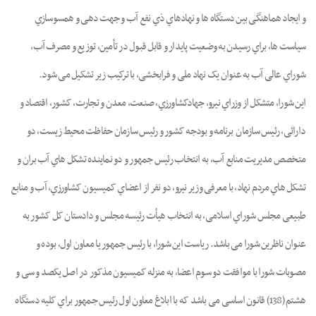
و اﯾﺠﺎد ﻫﻤﺎﻫﻨﮕﯽ ﺑﯿﻦ دﺳﺘﮕﺎه ﻫﺎ و ﻧﻬﺎدﻫﺎي ذي ﻧﻔﻊ آب و ﺟﻬﺖ دﻫﯽ و ﻫﻤﺴﻮﺳﺎزي
ﺳﯿﺎﺳﺖ ﻫﺎ، ﺑﺮاي رﺳﯿﺪن ﺑﻪ وﺿﻌﯿﺖ ﭘﺎﯾﺪار و ﻗﺎﺑﻞ ﻗﺒﻮل در ﺗﺄﻣﯿﻦ، ﺗﻮزﯾﻊ و ﻣﺼﺮف آب،
ﺷﻮراي ﻋﺎﻟﯽ آب ﺑﻪ ﻋﻨﻮان ﯾﮏ ﻧﻬﺎد ﻣﻠﯽ و ﻓﺮاﺑﺨﺸﯽ، ﺑﺎ ﺗﺮﮐﯿﺐ زﯾﺮ ﺗﺸﮑﯿﻞ ﻣﯽ ﺷﻮد.
اﯾﻦ ﺷﻮرا، ﻣﺘﺸﮑﻞ از وزراي ﻧﯿﺮو، ﺟﻬﺎدﮐﺸﺎورزي، ﺻﻨﻌﺖ، ﻣﻌﺪن و ﺗﺠﺎرت، ﮐﺸﻮر، اﻗﺘﺼﺎد و
داراﺋﯽ، رﺋﯿﺲ ﺳﺎزﻣﺎن ﺑﺮﻧﺎﻣﻪ و ﺑﻮدﺟﻪ ﮐﺸﻮر و رﺋﯿﺲ ﺳﺎزﻣﺎن ﺣﻔﺎﻇﺖ ﻣﺤﯿﻂ زﯾﺴﺖ، دو
ﻣﺘﺨﺼﺺ ﻣﺪﯾﺮﯾﺖ ﻣﻨﺎﺑﻊ آب، به اﻧﺘﺨﺎب رﺋﯿﺲ ﺟﻤﻬﻮر و دو ﻧﻤﺎﯾﻨﺪه ﺗﺸﮑﻞ ﻫﺎي آب ﺑﺮان و
ﺗﺸﮑﻞ ﻫﺎي ﻣﺮدم ﻧﻬﺎد، ﺑﺎ ﻣﻌﺮﻓﯽ وزﯾﺮ ﻧﯿﺮو، دو ﻧﻔﺮ از اﻋﻀﺎي ﮐﻤﯿﺴﯿﻮن ﮐﺸﺎورزي، آب و ﻣﻨﺎﺑﻊ
ﻃﺒﯿﻌﯽ ﻣﺠﻠﺲ ﺷﻮراي اﺳﻼﻣﯽ، ﺑﻪ اﻧﺘﺨﺎب ﻫﯿﺄت رﺋﯿﺴﻪ ﻣﺠﻠﺲ و دادﺳﺘﺎن ﮐﻞ ﮐﺸﻮر ﺑﻪ
ﻋﻨﻮان ﻧﺎﻇﺮﯾﻦ ﺷﻮرا ﻣﯽ ﺑﺎﺷﺪ. رﯾﺎﺳﺖ اﯾﻦ ﺷﻮرا، ﺑﺎ رﺋﯿﺲ ﺟﻤﻬﻮر ﯾﺎ ﻣﻌﺎون اول، ﺑﻮده و
ﻣﺼﻮﺑﺎت ﺷﻮرا ﺑﺎ ﻣﻮاﻓﻘﺖ دو ﺳﻮم اﻋﻀﺎ، ﺑﻪ ﻣﻨﺰﻟﻪ ﮐﻤﯿﺴﯿﻮن ﻣﺬﮐﻮر در اﺻﻞ ﯾﮑﺼﺪ و ﺳﯽ و
ﻫﺸﺘﻢ (138) ﻗﺎنون اﺳﺎﺳﯽ ﻣﯽ ﺑﺎﺷﺪ ﮐﻪ ﺑﺎ اﺑﻼغ ﻣﻌﺎون اول رﺋﯿﺲ ﺟﻤﻬﻮر ﺑﺮاي ﮐﻠﯿﻪ دﺳﺘﮕﺎه