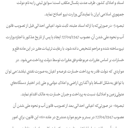
اﺳﻨﺎد و اﻣﻼك ﮐﺸﻮر، ﻇﺮف ﻣﺪت ﯾﮑﺴﺎل ﻣﮑﻠﻒ اﺳﺖ؛ ﺳﻮاﺑﻖ ﺛﺒﺘﯽ را به ﻧﺎم دوﻟﺖ
ﺟﻤﻬﻮري اﺳﻼﻣﯽ اﯾﺮان ﺑﺎ ﻧﻤﺎﯾﻨﺪﮔﯽ وزارت ﻧﯿﺮو اﺻﻼح ﻧﻤﺎﯾﺪ.
ﺗﺒﺼﺮه 5- در ﺻﻮرﺗﯽﮐﻪ ﺑﺎ اراﺋﻪ اﺳﻨﺎد ﻣﺜﺒﺘﻪ، ﺛﺎﺑﺖ ﺷﻮد اﻋﯿﺎﻧﯽ اﺣﺪاﺛﯽ ﻗﺒﻞ از ﺗﺼﻮﯾﺐ ﻗﺎﻧﻮن
آب و ﻧﺤﻮه ﻣﻠﯽ ﺷﺪن آن، ﻣﺼﻮب 27/04/1347 اﯾﺠﺎد ﯾﺎ ﭘﺲ از ﺗﺎرﯾﺦ ﻣﺬﮐﻮر ﺑﺎ اﺟﺎزه وزارت
ﻧﯿﺮو ﺳﺎﺧﺘﻪ ﺷﺪه و ﻣﺰاﺣﻢ ﺗﺸﺨﯿﺺ داده ﺷﻮد، ﺑﺎ رﻋﺎﯾﺖ ﺗﺮﺗﯿﺒﺎت ﻣﻘﺮر در اﯾﻦ ﻣﺎده ﻗﻠﻊ و
ﺧﺴﺎرات ﺑﺮ اﺳﺎس ﻣﻘﺮرات ﻣﺮﺑﻮﻃﻪ وﻓﻖ ﻣﻘﺮرات ﺗﻮﺳﻂ دوﻟﺖ ﭘﺮداﺧﺖ ﻣﯽﺷﻮد. در
ﻣﻮاردي ﮐﻪ دوﻟﺖ ﻗﺎدر ﺑﻪ ﭘﺮداﺧﺖ ﺧﺴﺎرت ﻋﺮﺻﻪ و اﻋﯿﺎن ﺑﻪ ﺻﻮرت ﻧﻘﺪي ﻧﺒﺎﺷﺪ؛ ﻣﯽ ﺗﻮان
ﺑﺎ ﺗﻮاﻓﻖ ﺑﻪ ﺷﮑﻞ اﻗﺴﺎط ﯾﺎ واﮔﺬاري اراﺿﯽ و اﻣﻼك دوﻟﺘﯽ و ﻣﻠﯽ (در اﺧﺘﯿﺎر دﺳﺘﮕﺎهﻫﺎي
ﻣﺘﻮﻟﯽزﻣﯿﻦ و اﻣﻼك)، ﻧﺴﺒﺖ ﺑﻪ ﭘﺮداﺧﺖ و ﺟﺒﺮان ﺧﺴﺎرت ﺑﻪ ﻣﺎﻟﮏ اﻗﺪام ﻧﻤﺎﯾﺪ.
ﺗﺒﺼﺮه6- در ﺻﻮرﺗﯽﮐﻪ اﻋﯿﺎﻧﯽ اﺣﺪاﺛﯽ ﺑﻌﺪ از ﺗﺼﻮﯾﺐ ﻗﺎﻧﻮن آب و ﻧﺤﻮه ﻣﻠﯽ ﺷﺪن آن
ﻣﺼﻮب 27/04/1347 در ﺑﺴﺘﺮ و ﺣﺮﯾﻢ ﻣﻮارد ﻣﻨﺪرج در ﻣﺎده «6» اﯾﻦ ﻗﺎﻧﻮن، ﺑﺮاي اﻣﻮر