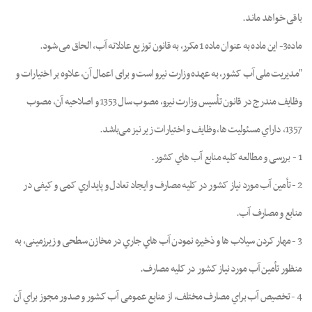
ﺑﺎﻗﯽ ﺧﻮاﻫﺪ ﻣﺎﻧﺪ.
ماده3- اﯾﻦ ﻣﺎده ﺑﻪ ﻋﻨﻮان ﻣﺎده 1 ﻣﮑﺮر، ﺑﻪ ﻗﺎﻧﻮن ﺗﻮزﯾﻊ ﻋﺎدﻻﻧﻪ آب، اﻟﺤﺎق ﻣﯽ ﺷﻮد.
"مدیریت ملی آب کشور، به عهده وزارت نیرو است و برای اعمال آن، علاوه بر اختیارات و
وظایف مندرج در قانون ﺗﺄﺳﯿﺲ وزارت ﻧﯿﺮو، ﻣﺼﻮب ﺳﺎل 1353 و اﺻﻼﺣﯿﻪ آن، ﻣﺼﻮب
1357، داراي ﻣﺴﺌﻮﻟﯿﺖ ﻫﺎ، وﻇﺎﯾﻒ و اﺧﺘﯿﺎرات زﯾﺮ ﻧﯿﺰ ﻣﯽﺑﺎشد.
1 - ﺑﺮرﺳﯽ و ﻣﻄﺎﻟﻌﻪ ﮐﻠﯿﻪ ﻣﻨﺎﺑﻊ آب ﻫﺎي ﮐﺸور.
2 - ﺗﺄﻣﯿﻦ آب ﻣﻮرد ﻧﯿﺎز ﮐﺸﻮر در ﮐﻠﯿﻪ ﻣﺼﺎرف و اﯾﺠﺎد ﺗﻌﺎدل و ﭘﺎﯾﺪاري ﮐﻤﯽ و ﮐﯿﻔﯽ در
ﻣﻨﺎﺑﻊ و ﻣﺼﺎرف آب.
3 - ﻣﻬﺎر ﮐﺮدن ﺳﯿﻼب ﻫﺎ و ذﺧﯿﺮه ﻧﻤﻮدن آب ﻫﺎي ﺟﺎري در ﻣﺨﺎزن ﺳﻄﺤﯽ و زﯾﺮزﻣﯿﻨﯽ، ﺑﻪ
ﻣﻨﻈﻮر ﺗﺄﻣﯿﻦ آب مورد ﻧﯿﺎز ﮐﺸﻮر در ﮐﻠﯿﻪ ﻣﺼﺎرف.
4 - ﺗﺨﺼﯿﺺ آب ﺑﺮاي ﻣﺼﺎرف ﻣﺨﺘﻠﻒ، از ﻣﻨﺎﺑﻊ ﻋﻤﻮﻣﯽ آب ﮐﺸﻮر و ﺻﺪور ﻣﺠﻮز ﺑﺮاي آن