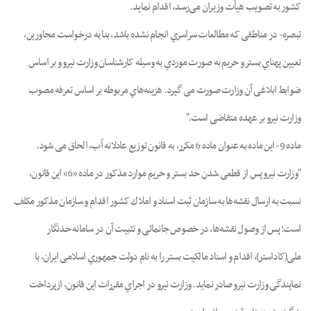
ﮐﺸﻮر ﺑﻪ ﺗﺼﻮﯾﺐ ﻫﯿﺄت وزﯾﺮان ﻣﯽرﺳﺪ، اﻗﺪام ﻧﻤﺎﯾﺪ.
ﺗﺒﺼﺮه- در ﻣﻨﺎﻃﻘﯽ ﮐﻪ ﻣﻄﺎﻟﻌﺎت ﺳﺮاﺳﺮي اﻧﺠﺎم ﻧﺸﺪه ﺑﺎﺷﺪ، ﺑﻨﺎ ﺑﻪ درﺧﻮاﺳﺖ ﻣﺠﺎورﯾﻦ،
ﺗﻌﯿﯿﻦ ﭘﻬﻨﺎي ﺑﺴﺘﺮ و ﺣﺮﯾﻢ ﺑﻪ ﺻﻮرت ﻣﻮردي ﺑﻪ وﺳﯿﻠﻪ ﮐﺎرﺷﻨﺎﺳﺎن وزارت ﻧﯿﺮو و ﺑﺮ اﺳﺎس
ﺿﻮاﺑﻂ اﺑﻼﻏﯽ آن وزارت ﺻﻮرت می گیرد. ﻫﺰﯾﻨﻪﻫﺎي ﻣﺮﺑﻮﻃﻪ ﺑﺮ اﺳﺎس ﺗﻌﺮﻓﻪ ﻣﺼﻮب
وزارت ﻧﯿﺮو ﺑﺮ ﻋﻬﺪه ﻣﺘﻘﺎﺿﯽ اﺳﺖ."
ﻣﺎده 9- اﯾﻦ ﻣﺎده ﺑﻪ ﻋﻨﻮان ﻣﺎده 6 ﻣﮑﺮر، ﺑﻪ ﻗﺎﻧﻮن ﺗﻮزﯾﻊ ﻋﺎدﻻﻧﻪ آب، اﻟﺤﺎق ﻣﯽ ﺷﻮد.
"وزارت ﻧﯿﺮو ﭘﺲ از ﻗﻄﻌﯽ ﺷﺪن ﺣﺪ ﺑﺴﺘﺮ و ﺣﺮﯾﻢ ﻣﻮارد ﻣﺬﮐﻮر در ﻣﺎده «6» اﯾﻦ ﻗﺎﻧﻮن،
ﻧﺴﺒﺖ ﺑﻪ ارﺳﺎل ﻧﻘﺸﻪﻫﺎ ﺑﻪ ﺳﺎزﻣﺎن ﺛﺒﺖ اﺳﻨﺎد و اﻣﻼك ﮐﺸﻮر اﻗﺪام و ﺳﺎزﻣﺎن ﻣﺬﮐﻮر ﻣﮑﻠﻒ
اﺳﺖ؛ ﭘﺲ از وﺻﻮل ﻧﻘﺸﻪﻫﺎ، در ﺧﺼﻮص ﺟﺎﻧﻤﺎﺋﯽ و ﺗﺜﺒﯿﺖ آن در ﺳﺎﻣﺎﻧﻪ ﺣﺪﻧﮕﺎر
ﻣﻠﯽ(ﮐﺎداﺳﺘر)، اﻗﺪام و اﺳﻨﺎد ﻣﺎﻟﮑﯿﺖ ﺑﺴﺘﺮ را ﺑﻪ ﻧﺎم دوﻟﺖ ﺟﻤﻬﻮري اﺳﻼﻣﯽ اﯾﺮان، ﺑﺎ
ﻧﻤﺎﯾﻨﺪﮔﯽ وزارت ﻧﯿﺮو ﺻﺎدر ﻧﻤﺎﯾﺪ. وزارت ﻧﯿﺮو در اﺟﺮاي ﻣﻘﺮرات اﯾﻦ ﻗﺎﻧﻮن، ازﭘﺮداﺧﺖ