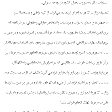
اﻋﺘﺒﺎرات ﺳﺎﻟﯿﺎنه ﻣﺪﯾﺮﯾﺖ ﺑﺤﺮان ﮐﺸﻮر در ﺑﻮدﺟﻪ ﺳﻨﻮاﺗﯽ.
ﺗﺒﺼﺮه2- وزارت ﮐﺸﻮر در اﺟﺮاي اﯾﻦ ﻣﺎده، ﻣﯽ ﺗﻮاﻧﺪ از ﮐﻠﯿﻪ اراﺿﯽ و ﻣﺴﺘﺤﺪﺛﺎت و
ﺳﺎﺧﺘﻤﺎن ﻫﺎي ﻣﺘﻌﻠﻖ به دوﻟﺖ و ﻣﻮﺳﺴﺎت ﯾﺎ اﺷﺨﺎص ﺣﻘﯿﻘﯽ و ﺣﻘﻮﻗﯽ، در ﻫﺮ ﻧﻘﻄﻪ ﮐﻪ
ﺑﺮاي ﺗﺎﻣﯿﻦ اﻫﺪاف ﯾﺎد ﺷﺪه ﺿﺮورت داشته ﺑﺎﺷﺪ ﻣﻮﻗﺘﺎً اﺳﺘﻔﺎده ﯾﺎ ﺗﺼﺮف ﻧﻤﻮده و در ﺻﻮرت
ﻟﺰوم ﺗﻤﻠﮏ ﻧﻤﺎﯾﺪ. در ﻧﻘﺎﻃﯽ ﮐﻪ ﺷﻬﺮداري ﻫﺎ ﯾﺎ دﻫﯿﺎري ﻫﺎ، وﺟﻮد دارد، اﻗﺪاﻣﺎت ﻓﻮق اﻟﺬﮐﺮ
ﺑﻨﺎ ﺑﻪ دﺳﺘﻮر وزارت ﮐﺸﻮر ﺗﻮﺳﻂ ﺷﻬﺮداري ﯾﺎ دﻫﯿﺎري ذي رﺑﻂ اﻧﺠﺎم و ﺧﺴﺎرت مربوطه، ﻧﯿﺰ
از آن ﻃﺮﯾﻖ ﭘﺮداﺧﺖ ﺧﻮاﻫﺪ ﺷﺪ. ﻣﺎﻟﮑﯿﻨﯽ ﮐﻪ در اﺟﺮاي اﯾﻦ ﻣﺎده اراﺿﯽ و اﻣﻼك آﻧﺎن
ﻣﻮردﻧﯿﺎز وزارت ﮐﺸﻮر ﯾﺎ ﺷﻬﺮداري ﯾﺎ دﻫﯿﺎري ﻗﺮار ﻣﯽ ﮔﯿﺮد؛ ﻣﮑﻠﻒ اﻧﺪ ﻇﺮف ﻣﺪت ﯾﮏ ﻣﺎه،
ﻧﺴﺒﺖ ﺑﻪ ﺗﺨﻠﯿﻪ و در اﺧﺘﯿﺎر ﻗﺮاردادن اراﺿﯽ و اﻣﻼك ﺧﻮد اﻗﺪام و درﻏﯿﺮ اﯾﻦ ﺻﻮرت، ﺗﻮﺳﻂ
وزارت ﮐﺸﻮر ﯾﺎ ﺷﻬﺮداري ﯾﺎ دﻫﯿﺎري ﺑﺎ ﻧﻈﺎرت دادﺳﺘﺎن ﯾﺎ ﻧﻤﺎﯾﻨﺪه اﯾﺸﺎن، ﺗﺼﺮف و ﺑﺎ رﻋﺎﯾﺖ
ﻣﻘﺮرات ﻣﺮﺑﻮﻃﻪ ﺗﻤﻠﮏ اﻧﺠﺎم ﺧﻮاﻫﺪ ﺷﺪ."