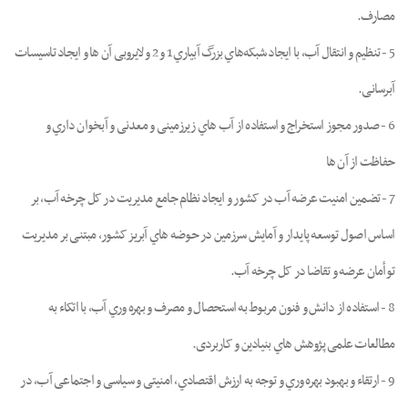
ﻣﺼﺎرف.
5 - ﺗﻨﻈﯿﻢ و اﻧﺘﻘﺎل آب، ﺑﺎ اﯾﺠﺎد ﺷﺒﮑﻪﻫﺎي ﺑﺰرگ آﺑﯿﺎري 1 و 2 و ﻻﯾﺮوﺑﯽ آن ﻫﺎ و اﯾﺠﺎد ﺗﺎﺳﯿﺴﺎت
آﺑﺮﺳﺎﻧﯽ.
6 - ﺻﺪور ﻣﺠﻮز اﺳﺘﺨﺮاج و اﺳﺘﻔﺎده از آب ﻫﺎي زﯾﺮزﻣﯿﻨﯽ و ﻣﻌﺪﻧﯽ و آﺑﺨﻮان داري و
ﺣﻔﺎﻇﺖ از آن ﻫﺎ
7 - ﺗﻀﻤﯿﻦ اﻣﻨﯿﺖ ﻋﺮﺿﻪ آب در ﮐﺸﻮر و اﯾﺠﺎد ﻧﻈﺎم ﺟﺎﻣﻊ ﻣﺪﯾﺮﯾﺖ در ﮐﻞ ﭼﺮﺧﻪ آب، ﺑﺮ
اﺳﺎس اﺻﻮل ﺗﻮسعه ﭘﺎﯾﺪار و آﻣﺎﯾﺶ ﺳﺮزﻣﯿﻦ در ﺣﻮﺿﻪ ﻫﺎي آﺑﺮﯾﺰ ﮐﺸﻮر، ﻣﺒﺘﻨﯽ ﺑﺮ ﻣﺪﯾﺮﯾﺖ
ﺗﻮأﻣﺎن ﻋﺮﺿﻪ و ﺗﻘﺎﺿﺎ در ﮐﻞ ﭼﺮﺧﻪ آب.
8 - اﺳﺘﻔﺎده از داﻧﺶ و ﻓﻨﻮن ﻣﺮﺑﻮط ﺑﻪ اﺳﺘﺤﺼﺎل و ﻣﺼﺮف و ﺑﻬﺮه وري آب، ﺑﺎ اﺗﮑﺎء ﺑﻪ
ﻣﻄﺎﻟﻌﺎت ﻋﻠﻤﯽ ﭘﮋوﻫﺶ ﻫﺎي ﺑﻨﯿﺎدﯾﻦ و ﮐﺎرﺑﺮدی.
9 - ارﺗﻘﺎء و ﺑﻬﺒﻮد ﺑﻬﺮه وري و ﺗﻮﺟﻪ ﺑﻪ ارزش اﻗﺘﺼﺎدي، اﻣﻨﯿﺘﯽ و ﺳﯿﺎﺳﯽ و اﺟﺘﻤﺎﻋﯽ آب، در