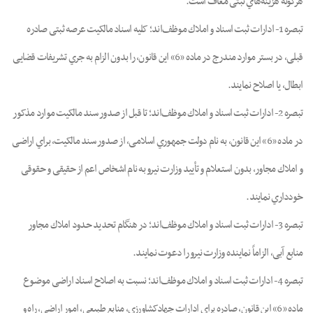
ﻫﺮﮔﻮﻧﻪ ﻫﺰﯾﻨﻪﻫﺎي ﺛﺒﺘﯽ ﻣﻌﺎف اﺳﺖ.
ﺗﺒﺼﺮه 1- ادارات ﺛﺒﺖ اﺳﻨﺎد و اﻣﻼك ﻣﻮﻇﻒاﻧﺪ؛ ﮐﻠﯿﻪ اﺳﻨﺎد ﻣﺎﻟﮑﯿﺖ ﻋﺮﺻﻪ ﺛﺒﺘﯽ ﺻﺎدره
ﻗﺒﻠﯽ، در ﺑﺴﺘﺮ ﻣﻮارد مندرج در ﻣﺎده «6» اﯾﻦ ﻗﺎﻧﻮن، را ﺑﺪون اﻟﺰام ﺑﻪ ﺟﺮي ﺗﺸﺮﯾﻔﺎت ﻗﻀﺎﯾﯽ
اﺑﻄﺎل، ﯾﺎ اﺻﻼح ﻧﻤﺎﯾﻨﺪ.
ﺗﺒﺼﺮه 2- ادارات ﺛﺒﺖ اﺳﻨﺎد و اﻣﻼك ﻣﻮﻇﻒاﻧﺪ؛ ﺗﺎ ﻗﺒﻞ از ﺻﺪور ﺳﻨﺪ ﻣﺎﻟﮑﯿﺖ ﻣﻮارد ﻣﺬﮐﻮر
در ﻣﺎده «6» اﯾن ﻗﺎﻧﻮن، ﺑﻪ ﻧﺎم دوﻟﺖ ﺟﻤﻬﻮري اﺳﻼﻣﯽ، از ﺻﺪور ﺳﻨﺪ ﻣﺎﻟﮑﯿﺖ، ﺑﺮاي اراﺿﯽ
و اﻣﻼك ﻣﺠﺎور، ﺑﺪون اﺳﺘﻌﻼم و ﺗﺄﯾﯿﺪ وزارت ﻧﯿﺮو ﺑﻪ ﻧﺎم اﺷﺨﺎص اﻋﻢ از ﺣﻘﯿﻘﯽ و ﺣﻘﻮﻗﯽ
ﺧﻮدداري ﻧﻤﺎﯾﻨﺪ.
ﺗﺒﺼﺮه 3- ادارات ﺛﺒﺖ اﺳﻨﺎد و اﻣﻼك ﻣﻮﻇﻒاﻧﺪ؛ در ﻫﻨﮕﺎم ﺗﺤﺪﯾﺪ ﺣﺪود اﻣﻼك ﻣﺠﺎور
ﻣﻨﺎﺑﻊ آﺑﯽ، اﻟﺰاﻣﺎً ﻧﻤﺎﯾﻨﺪه وزارت ﻧﯿﺮو را دﻋﻮت ﻧﻤﺎﯾﻨﺪ.
ﺗﺒﺼﺮه 4- ادارات ﺛﺒﺖ اﺳﻨﺎد و اﻣﻼك ﻣﻮﻇﻒاﻧﺪ؛ ﻧﺴﺒﺖ ﺑﻪ اﺻﻼح اﺳﻨﺎد اراﺿﯽ ﻣﻮﺿﻮع
ﻣﺎده «6» اﯾﻦ ﻗﺎنون، ﺻﺎدره ﺑﺮاي ادارات ﺟﻬﺎدﮐﺸﺎورزي، ﻣﻨﺎﺑﻊ ﻃﺒﯿﻌﯽ، اﻣﻮر اراﺿﯽ، راه و