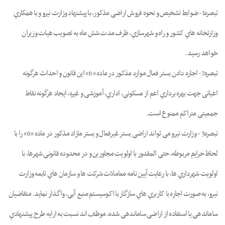
ﺗﺒﺼﺮه1- ﺿﻮاﺑﻂ ﺗﺸﺨﯿﺺ و ﻧﺤﻮه ﻓﺮوش اراﺿﯽ ﻣﺬﮐﻮر، ﺑﺎ ﭘﯿﺸﻨﻬﺎد وزارت ﻧﯿﺮو و ﺑﺎ ﻫﻤﮑﺎري
وزارﺗﺨﺎﻧﻪ ﻫﺎي ﮐﺸﻮر و راه و ﺷﻬﺮﺳﺎزي، ﻇﺮف ﻣﺪت ﺷﺶ ﻣﺎه ﺑﻪ ﺗﺼﻮﯾﺐ ﻫﯿﺎت وزﯾﺮان
ﺧﻮاﻫﺪ رﺳﯿﺪ.
ﺗﺒﺼﺮه2- اﺟﺎره دادن ﺑﺴﺘﺮ ﻓﻌﺎل ﻣﻮارد ﻣﺬﮐﻮر در ﻣﺎده «6» اﯾﻦ ﻗﺎﻧﻮن و اﺣﺪاث ﻫﺮﮔﻮﻧﻪ
اﻋﯿﺎﻧﯽ ﺟﻬﺖ ﺑﻬﺮه ﺑﺮداري اﻋﻢ از ﻣﺴﮑﻮﻧﯽ، اداري، آﻣﻮزﺷﯽ و ﻏﯿﺮه، اﯾﺠﺎد ﻫﺮﮔﻮﻧﻪ ﻧﻘﺎط
ﺟﻤﻌﯿﺘﯽ ﻣﺘﺮاﮐﻢ ﻣﻤﻨﻮع اﺳﺖ.
ﺗﺒﺼﺮه3 - وزارت ﻧﯿﺮو ﻣﯽ ﺗﻮاﻧﺪ اراﺿﯽ ﺑﺴﺘﺮ ﻏﯿﺮﻓﻌﺎل و ﺑﺴﺘﺮ ﻣﺎزاد ﻣﺬﮐﻮر در ﻣﺎده «6» را ﺑﺎ
ﻟﺤﺎظ ﺣﺮاﯾم ﻣﺮﺑﻮﻃﻪ، ﺣﺘﯽ اﻟﻤﻘﺪور ﺑﺎ اوﻟﻮﯾﺖ ﻣﺠﺎورﯾﻦ و در ﻣﺤﺪوده ﻗﺎﻧﻮﻧﯽ ﺷﻬﺮﻫﺎ، ﺑﺎ
اوﻟﻮﯾﺖ ﺷﻬﺮداري ﻫﺎ، ﺑﺎ رﻋﺎﯾﺖ آﯾﯿﻦ نامه ﻣﻌﺎﻣﻼت ﺷﺮﮐﺖ ﻫﺎ و ﺳﺎزﻣﺎن ﻫﺎي ﺗﺎﺑﻌﻪ وزارت
ﻧﯿﺮو، ﺑﻪ ﺻﻮرت اﺟﺎره ﺑﺎ ﮐﺎرﺑﺮي ﻫﺎي ﺳﺎزﮔﺎر ﺑﺎ اﮐﻮﺳﯿﺴﺘﻢ منبع آﺑﯽ، واﮔﺬار ﻧﻤﺎﯾﺪ. ﻣﺘﻘﺎﺿﯿﺎن
ﺳﺎﻣﺎﻧﺪﻫﯽ ﯾﺎ اﺳﺘﻔﺎده از اراﺿﯽ ﺳﺎﻣﺎﻧﺪﻫﯽ ﺷﺪه، ﻣﻮﻇﻒ اﻧﺪ ﻧﺴﺒﺖ ﺑﻪ ارایه ﻃﺮح ﭘﯿﺸﻨﻬﺎدي