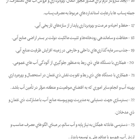
16 - اﯾﺠﺎد ﺳﺎزوﮐﺎر ﻻزم ﺑﺮاي ﺻﺪور ﻣﺠﻮز اﻧﺘﻘﺎل، ﺑﻬﺮهﺑﺮداري و ﻓﺮوش آب ﻫﺎي ﻧﺎﻣﺘﻌﺎرف، از
ﺟﻤﻠﻪ ﭘﺴﺎب ﻫﺎ ﺑﺎ رﻋﺎﯾﺖ اﺳﺘﺎﻧﺪاردﻫﺎي ﻣﺮﺑﻮط ﺑﻪ ﻣﺼﺮف ﭘﺴﺎب.
17 - ﺣﻔﻆ و اﺣﯿﺎء و ﻣﺮﻣﺖ و ﺑﻬﺮهﺑﺮداري ﭘﺎﯾﺪار از ﺳﺎزهﻫﺎي ﺗﺎرﯾﺨﯽ آﺑﯽ.
18 - ﺣﻔﺎﻇﺖ و ﺳﺎﻣﺎندﻫﯽ رودﺧﺎﻧﻪﻫﺎ و ﺗﺜﺒﯿﺖ ﻣﺎﻟﮑﯿﺖ دوﻟﺖ ﺑﺮ ﺑﺴﺘﺮ اراﺿﯽ ﻣﻨﺎﺑﻊ آﺑﯽ.
19 - ﺟﺬب ﺳﺮﻣﺎﯾﻪﮔﺬاريﻫﺎي داﺧﻠﯽ و ﺧﺎرﺟﯽ در زﻣﯿﻨﻪ اﻓﺰاﯾﺶ ﻇﺮﻓﯿﺖ ﻣﻨﺎﺑﻊ آﺑﯽ.
20 - ﻫﻤﮑﺎري ﺑﺎ دﺳﺘﮕﺎه ﻫﺎي ذي رﺑﻂ ﺑﻪ ﻣﻨﻈﻮر ﺟﻠﻮﮔﯿﺮي از آﻟﻮدﮔﯽ آب ﻫﺎي ﻋﻤﻮﻣﯽ.
21 - ﻫﻤﮑﺎري ﺑﺎ دﺳﺘﮕﺎه ﻫﺎي ذي رﺑﻂ و ﺗﻘﻮﯾﺖ ﻧﻘﺶ ذي ﻧﻔﻌﺎن در اﺳﺘﺤﺼﺎل و ﺑﻬﺮهﺑﺮداري
ﺑﻬﯿﻨﻪ آب و اﻧﺠﺎم ﺳﺎﯾﺮ اﻣﻮري ﮐﻪ ﺑﻪ اﻗﺘﻀﺎي ﻣﻮﻗﻌﯿﺖ و ﻣﻨﻄﻘﻪ، ﻣﺆﺛﺮ در ﺗﺄﻣﯿﻦ آب ﺑﺎﺷﺪ.
22 - ﺑﺴﺘﺮﺳﺎزي ﺟﻬﺖ دﺳﺘﯿﺎﺑﯽ ﺑﻪ ﻣﺪﯾﺮﯾﺖ ﺑﻬﻢ ﭘﯿﻮﺳﺘﻪ ﻣﻨﺎﺑﻊ آب، ﺑﺎ ﻣﺸﺎرﮐﺖ ذي ﻧﻔﻌﺎن و
ذي ﻣﺪﺧﻼن.
23 - دﺳﺘﺮﺳﯽ ﻋﺎدﻻﻧﻪ ﻫﻤﮕﺎن ﺑﻪ ﻧﯿﺎز ﭘﺎﯾﻪ و آب ﺳﺎﻟﻢ، ﺑﺮ ﻣﺒﻨﺎي اﻟﮕﻮﻫﺎي ﻣﺼﺮف ﻣﻨﺎﺳﺐ و
ارزش آب، ﻫﻢ ﺳو ﺑﺎ ﻣﻨﺎﻓﻊ ﻣﻠﯽ و ﺗﻮﺳﻌﻪ ﭘﺎﯾﺪار.