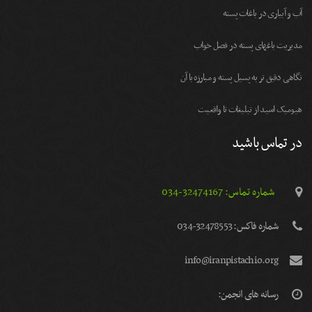
آب و آبیاری در باغات پسته
مديريت باغهای پسته در فصل خواب
نگاهی دقیق تر به پسیل پسته و مبارزه با آن
هیومیک اسید از تبلیغات تا واقعیت
در تماس باشید
شماره تماس: 32474167-034
شماره فاكس: 32478553-034
info@iranpistachio.org
رسانه های انجمن: