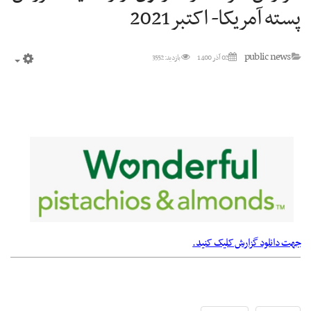
پسته آمریکا- اکتبر2021
public news
02 آذر 1400
بازدید: 3552
mpty
جهت دانلود گزارش کلیک کنید.