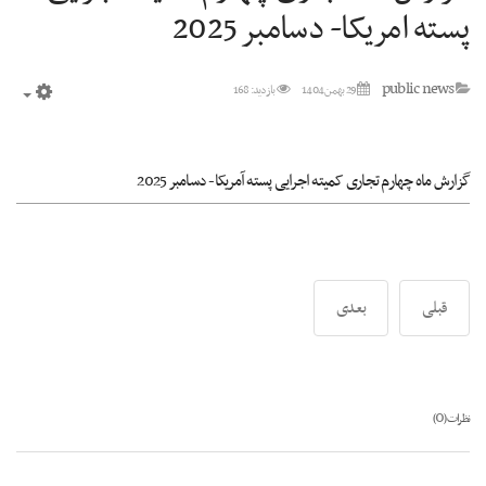
پسته امریکا- دسامبر 2025
public news
29 بهمن 1404
بازدید: 168
mpty
گزارش ماه چهارم تجاری کمیته اجرایی پسته آمریکا- دسامبر 2025
قبلی
بعدی
0
نظرات (
)