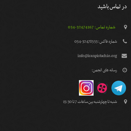
در تماس باشید
شماره تماس: 32474167-034
شماره فاكس: 32478553-034
info@iranpistachio.org
رسانه های انجمن:
شنبه تا چهارشنبه بین ساعات 7 تا 15:30