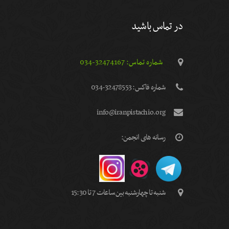
در تماس باشید
شماره تماس: 32474167-034
شماره فاكس: 32478553-034
info@iranpistachio.org
رسانه های انجمن:
شنبه تا چهارشنبه بین ساعات 7 تا 15:30