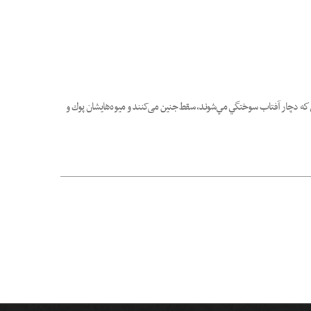
كه دچار آفتاب سوختگي مي‌شوند، سقط جنين می‌کنند و ميوه‌هایشان پوك و