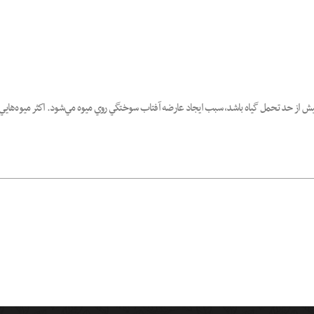
 از حد تحمل گياه باشد، سبب ايجاد عارضه آفتاب سوختگي روي ميوه مي‌شود. اكثر ميوه‌هايي 