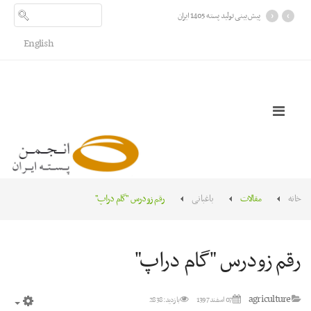
›
‹
پیش بینی تولید پسته 1405 ایران
English
خانه
مقالات
باغبانی
رقم زودرس "گام دراپ"
رقم زودرس "گام دراپ"
agriculture
07 اسفند 1397
بازدید: 2838