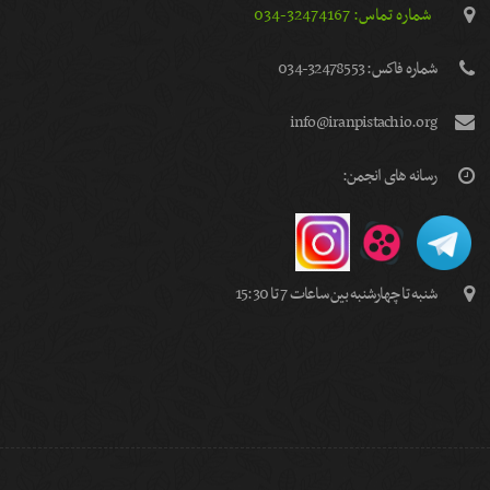
شماره تماس: 32474167-034
شماره فاكس: 32478553-034
info@iranpistachio.org
رسانه های انجمن:
شنبه تا چهارشنبه بین ساعات 7 تا 15:30