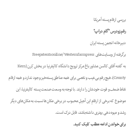
mpty
بررسی ارقام پسته آمریکا
رقم زودرس "گام دراپ"
دبیرخانه انجمن پسته ایران
برگرفته از وبسایت‌های Freepatentsonline/ Westernfarmpress
به گفته آقای کالسن مشاور باغ مرکز ترویج دانشگاه کالیفرنیا در بخش کِرن (Kern
County)، هیچ رقم بی‌عیب و نقصی برای همه مناطق پسته‌خیز وجود ندارد و همه ارقام
نقاط ضعف و قوت خودشان را دارند. با توجه به وسعت صنعت پسته کالیفرنیا، این
موضوع که برخی از ارقامِ این آجیلِ محبوب در برخی مکان‌ها نسبت به مکان‌های دیگر
رشد و میوه‌دهی بهتری داشته‌باشد، قابل درک است.
برای خواندن ادامه مطلب کلیک کنید.