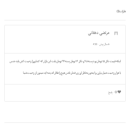
1
نظرات (
)
مرتضی دهقانی
6 سال پیش
#58
اینکه قیمت دلار 11 تومان بود پسته ۹۵ و دلار ۱۶ تومان پسته ۹۲ تومان بابت این بازار که کشاورزا زحمت کش باید جنس
با هزار زحمت عمل بیارن و اینجور بخاطر ارز زیر فشار باشن هیچ راهکار اندیشه اید ممنون از زحمت شما
0
پاسخ