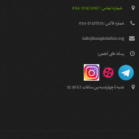
شماره تماس: 32474167-034
شماره فاكس: 32478553-034
info@iranpistachio.org
رسانه های انجمن:
شنبه تا چهارشنبه بین ساعات 7 تا 15:30